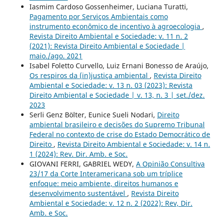
Iasmim Cardoso Gossenheimer, Luciana Turatti,
Pagamento por Serviços Ambientais como
instrumento econômico de incentivo à agroecologia
,
Revista Direito Ambiental e Sociedade: v. 11 n. 2
(2021): Revista Direito Ambiental e Sociedade |
maio./ago. 2021
Isabel Foletto Curvello, Luiz Ernani Bonesso de Araújo,
Os respiros da (in)justiça ambiental
,
Revista Direito
Ambiental e Sociedade: v. 13 n. 03 (2023): Revista
Direito Ambiental e Sociedade | v. 13, n. 3 | set./dez.
2023
Serli Genz Bölter, Eunice Sueli Nodari,
Direito
ambiental brasileiro e decisões do Supremo Tribunal
Federal no contexto de crise do Estado Democrático de
Direito
,
Revista Direito Ambiental e Sociedade: v. 14 n.
1 (2024): Rev. Dir. Amb. e Soc.
GIOVANI FERRI, GABRIEL WEDY,
A Opinião Consultiva
23/17 da Corte Interamericana sob um tríplice
enfoque: meio ambiente, direitos humanos e
desenvolvimento sustentável
,
Revista Direito
Ambiental e Sociedade: v. 12 n. 2 (2022): Rev, Dir.
Amb. e Soc.