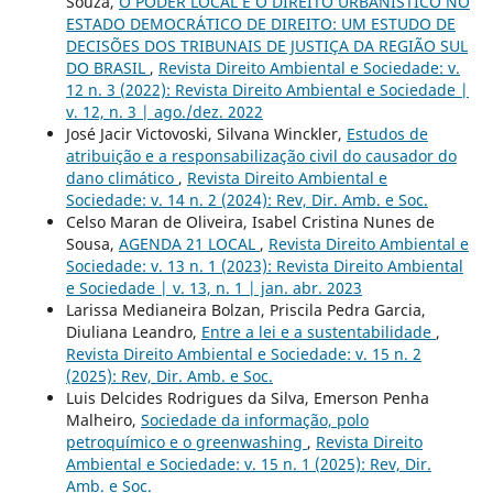
Souza,
O PODER LOCAL E O DIREITO URBANÍSTICO NO
ESTADO DEMOCRÁTICO DE DIREITO: UM ESTUDO DE
DECISÕES DOS TRIBUNAIS DE JUSTIÇA DA REGIÃO SUL
DO BRASIL
,
Revista Direito Ambiental e Sociedade: v.
12 n. 3 (2022): Revista Direito Ambiental e Sociedade |
v. 12, n. 3 | ago./dez. 2022
José Jacir Victovoski, Silvana Winckler,
Estudos de
atribuição e a responsabilização civil do causador do
dano climático
,
Revista Direito Ambiental e
Sociedade: v. 14 n. 2 (2024): Rev, Dir. Amb. e Soc.
Celso Maran de Oliveira, Isabel Cristina Nunes de
Sousa,
AGENDA 21 LOCAL
,
Revista Direito Ambiental e
Sociedade: v. 13 n. 1 (2023): Revista Direito Ambiental
e Sociedade | v. 13, n. 1 | jan. abr. 2023
Larissa Medianeira Bolzan, Priscila Pedra Garcia,
Diuliana Leandro,
Entre a lei e a sustentabilidade
,
Revista Direito Ambiental e Sociedade: v. 15 n. 2
(2025): Rev, Dir. Amb. e Soc.
Luis Delcides Rodrigues da Silva, Emerson Penha
Malheiro,
Sociedade da informação, polo
petroquímico e o greenwashing
,
Revista Direito
Ambiental e Sociedade: v. 15 n. 1 (2025): Rev, Dir.
Amb. e Soc.