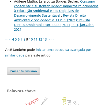
Adilene Mattia, Lara Luiza Borges Becker,
Consumo
consciente e sustentabilidade: impactos relacionados
à Educação Ambiental e aos Objetivos de
Desenvolvimento Sustentável
,
Revista Direito
Ambiental e Sociedade: v. 11 n. 1 (2021): Revista
Direito Ambiental e sociedade, v. 11, n. 1, jan./abr.
2021
<<
<
4
5
6
7
8
9
10
11
12
13
>
>>
Você também pode
iniciar uma pesquisa avançada por
similaridade
para este artigo.
Enviar Submissão
Palavras-chave