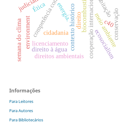
judicialização
competência comum
biocombustíveis
habitação
cooperação internacional
Ética
energia.
contexto histórico
conservação
direito
meio ambiente
environment
c40
semana do clima
ecosocialism
cidadania
licenciamento
direito à água
direitos ambientais
Informações
Para Leitores
Para Autores
Para Bibliotecários