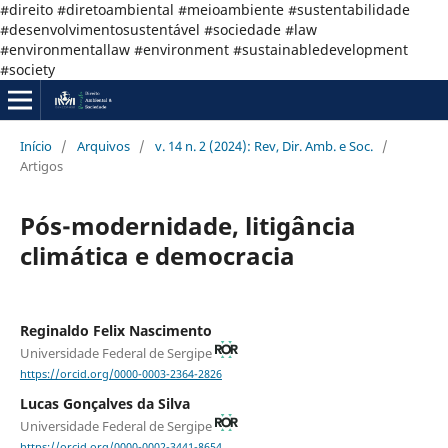
#direito #diretoambiental #meioambiente #sustentabilidade
#desenvolvimentosustentável #sociedade #law
#environmentallaw #environment #sustainabledevelopment
#society
Início
/
Arquivos
/
v. 14 n. 2 (2024): Rev, Dir. Amb. e Soc.
/
Artigos
Pós-modernidade, litigância
climática e democracia
Reginaldo Felix Nascimento
Universidade Federal de Sergipe
https://orcid.org/0000-0003-2364-2826
Lucas Gonçalves da Silva
Universidade Federal de Sergipe
https://orcid.org/0000-0002-3441-8654