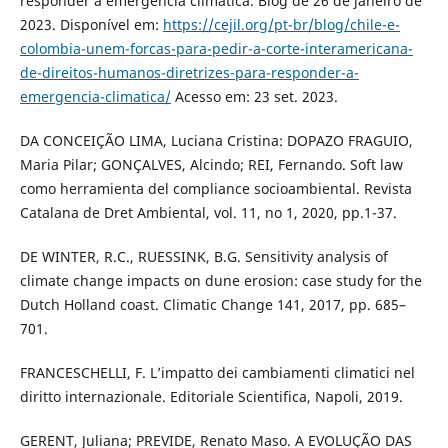
responder à emergência climática. Blog de 26 de janeiro de
2023. Disponível em:
https://cejil.org/pt-br/blog/chile-e-
colombia-unem-forcas-para-pedir-a-corte-interamericana-
de-direitos-humanos-diretrizes-para-responder-a-
emergencia-climatica/
Acesso em: 23 set. 2023.
DA CONCEIÇÃO LIMA, Luciana Cristina: DOPAZO FRAGUIO,
Maria Pilar; GONÇALVES, Alcindo; REI, Fernando. Soft law
como herramienta del compliance socioambiental. Revista
Catalana de Dret Ambiental, vol. 11, no 1, 2020, pp.1-37.
DE WINTER, R.C., RUESSINK, B.G. Sensitivity analysis of
climate change impacts on dune erosion: case study for the
Dutch Holland coast. Climatic Change 141, 2017, pp. 685–
701.
FRANCESCHELLI, F. L’impatto dei cambiamenti climatici nel
diritto internazionale. Editoriale Scientifica, Napoli, 2019.
GERENT, Juliana; PREVIDE, Renato Maso. A EVOLUÇÃO DAS