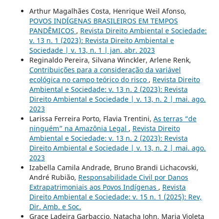
Arthur Magalhães Costa, Henrique Weil Afonso,
POVOS INDÍGENAS BRASILEIROS EM TEMPOS
PANDÊMICOS
,
Revista Direito Ambiental e Sociedade:
v. 13 n. 1 (2023): Revista Direito Ambiental e
Sociedade | v. 13, n. 1 | jan. abr. 2023
Reginaldo Pereira, Silvana Winckler, Arlene Renk,
Contribuições para a consideração da variável
ecológica no campo teórico do risco
,
Revista Direito
Ambiental e Sociedade: v. 13 n. 2 (2023): Revista
Direito Ambiental e Sociedade | v. 13, n. 2 | mai. ago.
2023
Larissa Ferreira Porto, Flavia Trentini,
As terras “de
ninguém” na Amazônia Legal
,
Revista Direito
Ambiental e Sociedade: v. 13 n. 2 (2023): Revista
Direito Ambiental e Sociedade | v. 13, n. 2 | mai. ago.
2023
Izabella Camila Andrade, Bruno Brandi Lichacovski,
André Rubião,
Responsabilidade Civil por Danos
Extrapatrimoniais aos Povos Indígenas
,
Revista
Direito Ambiental e Sociedade: v. 15 n. 1 (2025): Rev,
Dir. Amb. e Soc.
Grace Ladeira Garbaccio, Natacha John, Maria Violeta