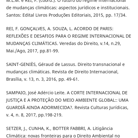
M.L.M. e REI, F. (coord.). O futuro do regime internacional
de mudanças climáticas: aspectos jurídicos e institucionais.
Santos: Edital Livros Produções Editoriais, 2015, pp. 17/34.
REI, F. GONÇALVES, A. SOUZA, L. ACORDO DE PARIS:
REFLEXÕES E DESAFIOS PARA O REGIME INTERNACIONAL DE
MUDANÇAS CLIMÁTICAS. Veredas do Direito, v.14, n.29,
Mai./Ago, 2017, pp.81-99.
SAINT-GENIÈS, Géraud de Lassus. Direito transnacional e
mudanças climáticas. Revista de Direito Internacional,
Brasília, v. 13, n. 3, 2016, pp. 49-61.
SAMPAIO, José Adércio Leite. A CORTE INTERNACIONAL DE
JUSTIÇA E A PROTEÇÃO DO MEIO AMBIENTE GLOBAL:: UMA
GUARDIÃ AINDA ADORMECIDA?. Revista Culturas Jurídicas,
v. 4, n. 8, 2017, pp.198-219.
SETZER, J., CUNHA, K., BOTTER FABBRI, A. Litigância
Climática: novas fronteiras para o Direito Ambiental no