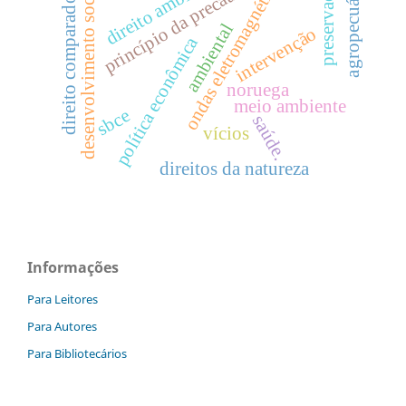
direito ambiental
ondas eletromagnéticas
princípio da precaução
preservação
agropecuária
desenvolvimento social
direito comparado
ambiental
intervenção
política econômica
noruega
meio ambiente
sbce
saúde.
vícios
direitos da natureza
Informações
Para Leitores
Para Autores
Para Bibliotecários