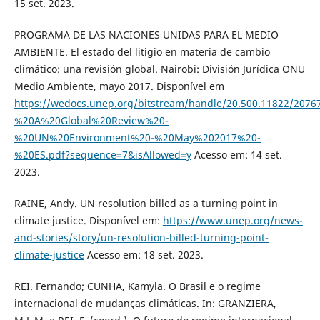
15 set. 2023.
PROGRAMA DE LAS NACIONES UNIDAS PARA EL MEDIO
AMBIENTE. El estado del litigio en materia de cambio
climático: una revisión global. Nairobi: División Jurídica ONU
Medio Ambiente, mayo 2017. Disponível em
https://wedocs.unep.org/bitstream/handle/20.500.11822/20
%20A%20Global%20Review%20-
%20UN%20Environment%20-%20May%202017%20-
%20ES.pdf?sequence=7&isAllowed=y
Acesso em: 14 set.
2023.
RAINE, Andy. UN resolution billed as a turning point in
climate justice. Disponível em:
https://www.unep.org/news-
and-stories/story/un-resolution-billed-turning-point-
climate-justice
Acesso em: 18 set. 2023.
REI. Fernando; CUNHA, Kamyla. O Brasil e o regime
internacional de mudanças climáticas. In: GRANZIERA,