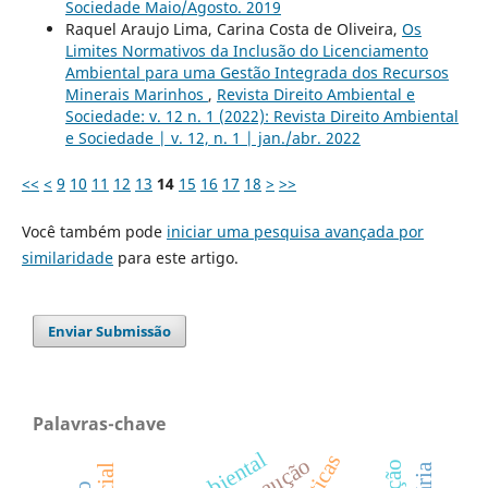
Sociedade Maio/Agosto. 2019
Raquel Araujo Lima, Carina Costa de Oliveira,
Os
Limites Normativos da Inclusão do Licenciamento
Ambiental para uma Gestão Integrada dos Recursos
Minerais Marinhos
,
Revista Direito Ambiental e
Sociedade: v. 12 n. 1 (2022): Revista Direito Ambiental
e Sociedade | v. 12, n. 1 | jan./abr. 2022
<<
<
9
10
11
12
13
14
15
16
17
18
>
>>
Você também pode
iniciar uma pesquisa avançada por
similaridade
para este artigo.
Enviar Submissão
Palavras-chave