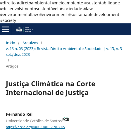
#direito #diretoambiental #meioambiente #sustentabilidade
#desenvolvimentosustentável #sociedade #law
#environmentallaw #environment #sustainabledevelopment
#society
Início
/
Arquivos
/
v. 13 n. 03 (2023): Revista Direito Ambiental e Sociedade | v. 13, n. 3 |
set./dez. 2023
/
Artigos
Justiça Climática na Corte
Internacional de Justiça
Fernando Rei
Universidade Católica de Santos
https://orcid.org/0000-0001-5870-3305