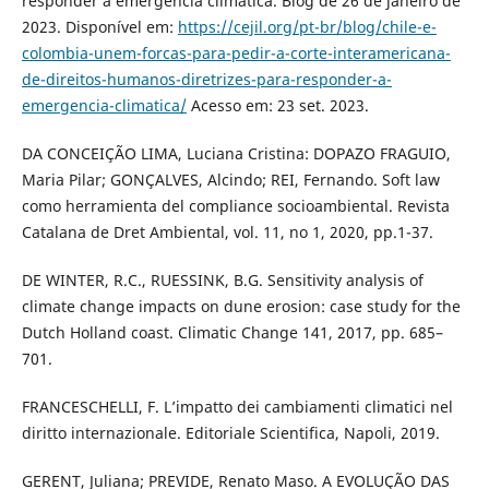
responder à emergência climática. Blog de 26 de janeiro de
2023. Disponível em:
https://cejil.org/pt-br/blog/chile-e-
colombia-unem-forcas-para-pedir-a-corte-interamericana-
de-direitos-humanos-diretrizes-para-responder-a-
emergencia-climatica/
Acesso em: 23 set. 2023.
DA CONCEIÇÃO LIMA, Luciana Cristina: DOPAZO FRAGUIO,
Maria Pilar; GONÇALVES, Alcindo; REI, Fernando. Soft law
como herramienta del compliance socioambiental. Revista
Catalana de Dret Ambiental, vol. 11, no 1, 2020, pp.1-37.
DE WINTER, R.C., RUESSINK, B.G. Sensitivity analysis of
climate change impacts on dune erosion: case study for the
Dutch Holland coast. Climatic Change 141, 2017, pp. 685–
701.
FRANCESCHELLI, F. L’impatto dei cambiamenti climatici nel
diritto internazionale. Editoriale Scientifica, Napoli, 2019.
GERENT, Juliana; PREVIDE, Renato Maso. A EVOLUÇÃO DAS