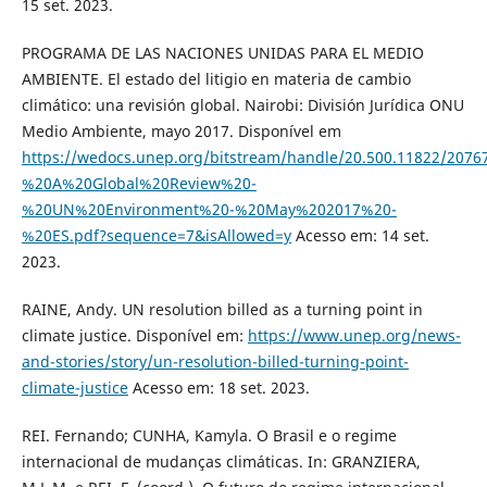
15 set. 2023.
PROGRAMA DE LAS NACIONES UNIDAS PARA EL MEDIO
AMBIENTE. El estado del litigio en materia de cambio
climático: una revisión global. Nairobi: División Jurídica ONU
Medio Ambiente, mayo 2017. Disponível em
https://wedocs.unep.org/bitstream/handle/20.500.11822/20
%20A%20Global%20Review%20-
%20UN%20Environment%20-%20May%202017%20-
%20ES.pdf?sequence=7&isAllowed=y
Acesso em: 14 set.
2023.
RAINE, Andy. UN resolution billed as a turning point in
climate justice. Disponível em:
https://www.unep.org/news-
and-stories/story/un-resolution-billed-turning-point-
climate-justice
Acesso em: 18 set. 2023.
REI. Fernando; CUNHA, Kamyla. O Brasil e o regime
internacional de mudanças climáticas. In: GRANZIERA,