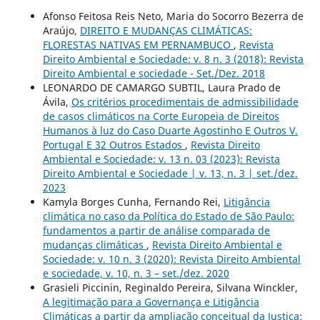
Afonso Feitosa Reis Neto, Maria do Socorro Bezerra de
Araújo,
DIREITO E MUDANÇAS CLIMÁTICAS:
FLORESTAS NATIVAS EM PERNAMBUCO
,
Revista
Direito Ambiental e Sociedade: v. 8 n. 3 (2018): Revista
Direito Ambiental e sociedade - Set./Dez. 2018
LEONARDO DE CAMARGO SUBTIL, Laura Prado de
Ávila,
Os critérios procedimentais de admissibilidade
de casos climáticos na Corte Europeia de Direitos
Humanos à luz do Caso Duarte Agostinho E Outros V.
Portugal E 32 Outros Estados
,
Revista Direito
Ambiental e Sociedade: v. 13 n. 03 (2023): Revista
Direito Ambiental e Sociedade | v. 13, n. 3 | set./dez.
2023
Kamyla Borges Cunha, Fernando Rei,
Litigância
climática no caso da Política do Estado de São Paulo:
fundamentos a partir de análise comparada de
mudanças climáticas
,
Revista Direito Ambiental e
Sociedade: v. 10 n. 3 (2020): Revista Direito Ambiental
e sociedade, v. 10, n. 3 – set./dez. 2020
Grasieli Piccinin, Reginaldo Pereira, Silvana Winckler,
A legitimação para a Governança e Litigância
Climáticas a partir da ampliação conceitual da Justiça: