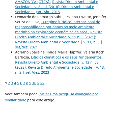
AMAZÔNICA (OTCA)
,
Revista Direito Ambiental e
Sociedade: v. 8 n. 1 (2018): Direito Ambiental e
Sociedade - Jan./Abr. 2018
Leonardo de Camargo Subtil, Poliana Lovatto, Jennifer
Souza da Silva,
O regime jurídico-internacional de
responsabilidade por danos ao meio ambiente
marinho na exploração econômica da área
,
Revista
Direito Ambiental e Sociedade: v. 11 n. 3 (2021):
Revista Direito Ambiental e Sociedade | v. 11, n. 3 |
set/dez. 2021
Adriano Sbaraine, Haide Maria Hupffer, Valéria Koch
Barbosa,
Litígios climáticos e os seus fundamentos
,
Revista Direito Ambiental e Sociedade: v. 13 n. 03
(2023): Revista Direito Ambiental e Sociedade | v. 13,
n. 3 | set./dez. 2023
1
2
3
4
5
6
7
8
9
10
>
>>
Você também pode
iniciar uma pesquisa avançada por
similaridade
para este artigo.