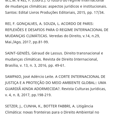
M.L.M. e REI, F. (coord.). O futuro do regime internacional
de mudanças climáticas: aspectos jurídicos e institucionais.
Santos: Edital Livros Produções Editoriais, 2015, pp. 17/34.
REI, F. GONÇALVES, A. SOUZA, L. ACORDO DE PARIS:
REFLEXÕES E DESAFIOS PARA O REGIME INTERNACIONAL DE
MUDANÇAS CLIMÁTICAS. Veredas do Direito, v.14, n.29,
Mai./Ago, 2017, pp.81-99.
SAINT-GENIÈS, Géraud de Lassus. Direito transnacional e
mudanças climáticas. Revista de Direito Internacional,
Brasília, v. 13, n. 3, 2016, pp. 49-61.
SAMPAIO, José Adércio Leite. A CORTE INTERNACIONAL DE
JUSTIÇA E A PROTEÇÃO DO MEIO AMBIENTE GLOBAL:: UMA
GUARDIÃ AINDA ADORMECIDA?. Revista Culturas Jurídicas,
v. 4, n. 8, 2017, pp.198-219.
SETZER, J., CUNHA, K., BOTTER FABBRI, A. Litigância
Climática: novas fronteiras para o Direito Ambiental no