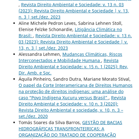
,
Revista Direito Ambiental e Sociedade: v. 13 n. 03
(2023): Revista Direito Ambiental e Sociedade | v. 13,
n. 3 | set./dez. 2023
Aline Michele Pedron Leves, Sabrina Lehnen Stoll,
Elenise Felzke Schonardie,
Litigância Climática no
Brasil:
,
Revista Direito Ambiental e Sociedade: v. 13 n.
03 (2023): Revista Direito Ambiental e Sociedade | v.
13, n. 3 | set./dez. 2023
Alessandra Lehmen,
Mudanças Climáticas, Riscos
Interconectados e Mobilidade Humana
,
Revista
Direito Ambiental e Sociedade: v. 15 n. 1 (2025): Rev,
Dir. Amb. e Soc.
Áquila Pinheiro, Sandro Dutra, Mariane Morato Stival,
O papel da Corte Interamericana de Direitos Humanos
na proteção de direitos indígenas: uma análise do
caso “Povo Indígena Xucuru versus Brasil”
,
Revista
Direito Ambiental e Sociedade: v. 10 n. 3 (2020):
Revista Direito Ambiental e sociedade, v. 10, n. 3 –
set./dez. 2020
Tomás Soares da Silva Barros,
GESTÃO DE BACIAS
HIDROGRÁFICAS TRANSFRONTEIRIÇAS: A
ORGANIZAÇÃO DO TRATADO DE COOPERAÇÃO