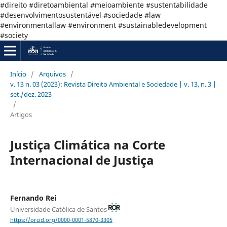
#direito #diretoambiental #meioambiente #sustentabilidade
#desenvolvimentosustentável #sociedade #law
#environmentallaw #environment #sustainabledevelopment
#society
Início
/
Arquivos
/
v. 13 n. 03 (2023): Revista Direito Ambiental e Sociedade | v. 13, n. 3 |
set./dez. 2023
/
Artigos
Justiça Climática na Corte
Internacional de Justiça
Fernando Rei
Universidade Católica de Santos
https://orcid.org/0000-0001-5870-3305