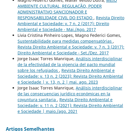
Magno Federici Gomes, Walter Veloso Dutra,
MEIO
AMBIENTE CULTURAL, REGULAÇÃO, PODER
ADMINISTRATIVO SANCIONADOR E
RESPONSABILIDADE CIVIL DO ESTADO
,
Revista Direito
Ambiental e Sociedade: v. 7 n. 2 (2017): Direito
Ambiental e Sociedade - Mai./Ago. 2017
Livia Cristina Pinheiro Lopes, Magno Federici Gomes,
Sustentabilidade para medidas compensatórias
,
Revista Direito Ambiental e Sociedade: v. 7 n. 3 (2017):
Direito Ambiental e Sociedade - Set./Dez. 2017
Jorge Isaac Torres Manrique,
Análisis interdisciplinar
de la efectividad de la vigencia del pacto mundial
sobre los refugiados
,
Revista Direito Ambiental e
Sociedade: v. 13 n. 2 (2023): Revista Direito Ambiental
e Sociedade | v. 13, n. 2 | mai. ago. 2023
Jorge Isaac Torres Manrique,
Análisis interdisciplinar
de las consecuencias jurídico económicas en la
coyuntura sanitaria
,
Revista Direito Ambiental e
Sociedade: v. 11 n. 2 (2021): Revista Direito Ambiental
e Sociedade | maio./ago. 2021
Artigos Semelhantes