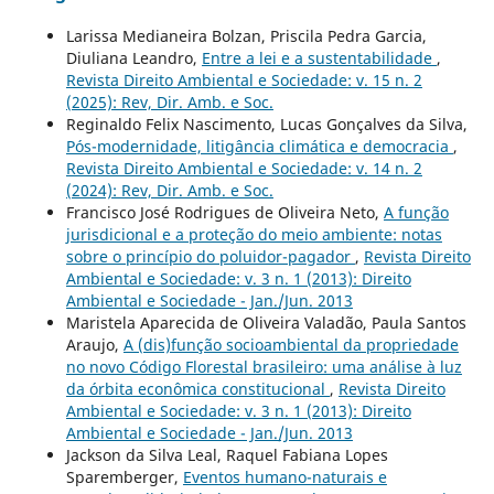
Larissa Medianeira Bolzan, Priscila Pedra Garcia,
Diuliana Leandro,
Entre a lei e a sustentabilidade
,
Revista Direito Ambiental e Sociedade: v. 15 n. 2
(2025): Rev, Dir. Amb. e Soc.
Reginaldo Felix Nascimento, Lucas Gonçalves da Silva,
Pós-modernidade, litigância climática e democracia
,
Revista Direito Ambiental e Sociedade: v. 14 n. 2
(2024): Rev, Dir. Amb. e Soc.
Francisco José Rodrigues de Oliveira Neto,
A função
jurisdicional e a proteção do meio ambiente: notas
sobre o princípio do poluidor-pagador
,
Revista Direito
Ambiental e Sociedade: v. 3 n. 1 (2013): Direito
Ambiental e Sociedade - Jan./Jun. 2013
Maristela Aparecida de Oliveira Valadão, Paula Santos
Araujo,
A (dis)função socioambiental da propriedade
no novo Código Florestal brasileiro: uma análise à luz
da órbita econômica constitucional
,
Revista Direito
Ambiental e Sociedade: v. 3 n. 1 (2013): Direito
Ambiental e Sociedade - Jan./Jun. 2013
Jackson da Silva Leal, Raquel Fabiana Lopes
Sparemberger,
Eventos humano-naturais e