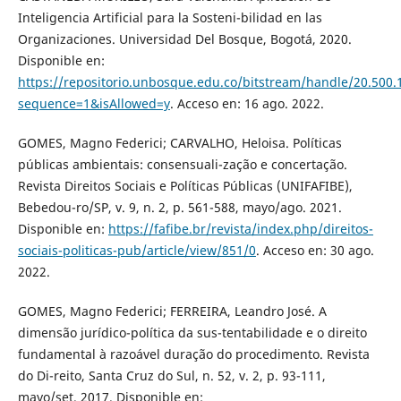
Inteligencia Artificial para la Sosteni-bilidad en las
Organizaciones. Universidad Del Bosque, Bogotá, 2020.
Disponible en:
https://repositorio.unbosque.edu.co/bitstream/handle/20.50
sequence=1&isAllowed=y
. Acceso en: 16 ago. 2022.
GOMES, Magno Federici; CARVALHO, Heloisa. Políticas
públicas ambientais: consensuali-zação e concertação.
Revista Direitos Sociais e Políticas Públicas (UNIFAFIBE),
Bebedou-ro/SP, v. 9, n. 2, p. 561-588, mayo/ago. 2021.
Disponible en:
https://fafibe.br/revista/index.php/direitos-
sociais-politicas-pub/article/view/851/0
. Acceso en: 30 ago.
2022.
GOMES, Magno Federici; FERREIRA, Leandro José. A
dimensão jurídico-política da sus-tentabilidade e o direito
fundamental à razoável duração do procedimento. Revista
do Di-reito, Santa Cruz do Sul, n. 52, v. 2, p. 93-111,
mayo/set. 2017. Disponible en: