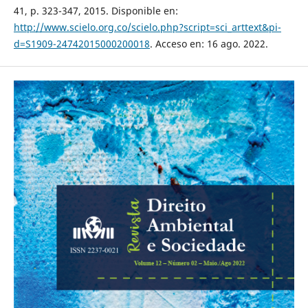
41, p. 323-347, 2015. Disponible en:
http://www.scielo.org.co/scielo.php?script=sci_arttext&pi-
d=S1909-24742015000200018
. Acceso en: 16 ago. 2022.