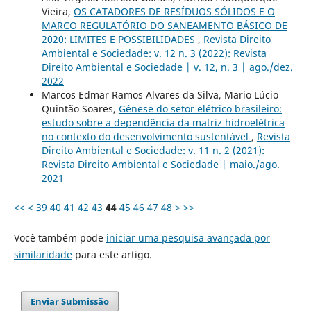
Vieira,
OS CATADORES DE RESÍDUOS SÓLIDOS E O
MARCO REGULATÓRIO DO SANEAMENTO BÁSICO DE
2020: LIMITES E POSSIBILIDADES
,
Revista Direito
Ambiental e Sociedade: v. 12 n. 3 (2022): Revista
Direito Ambiental e Sociedade | v. 12, n. 3 | ago./dez.
2022
Marcos Edmar Ramos Alvares da Silva, Mario Lúcio
Quintão Soares,
Gênese do setor elétrico brasileiro:
estudo sobre a dependência da matriz hidroelétrica
no contexto do desenvolvimento sustentável
,
Revista
Direito Ambiental e Sociedade: v. 11 n. 2 (2021):
Revista Direito Ambiental e Sociedade | maio./ago.
2021
<<
<
39
40
41
42
43
44
45
46
47
48
>
>>
Você também pode
iniciar uma pesquisa avançada por
similaridade
para este artigo.
Enviar Submissão