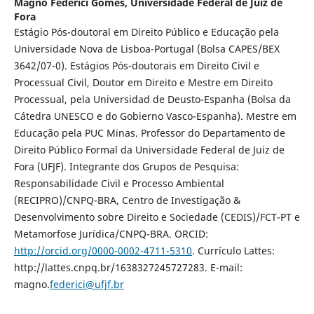
Magno Federici Gomes,
Universidade Federal de Juiz de
Fora
Estágio Pós-doutoral em Direito Público e Educação pela
Universidade Nova de Lisboa-Portugal (Bolsa CAPES/BEX
3642/07-0). Estágios Pós-doutorais em Direito Civil e
Processual Civil, Doutor em Direito e Mestre em Direito
Processual, pela Universidad de Deusto-Espanha (Bolsa da
Cátedra UNESCO e do Gobierno Vasco-Espanha). Mestre em
Educação pela PUC Minas. Professor do Departamento de
Direito Público Formal da Universidade Federal de Juiz de
Fora (UFJF). Integrante dos Grupos de Pesquisa:
Responsabilidade Civil e Processo Ambiental
(RECIPRO)/CNPQ-BRA, Centro de Investigação &
Desenvolvimento sobre Direito e Sociedade (CEDIS)/FCT-PT e
Metamorfose Jurídica/CNPQ-BRA. ORCID:
http://orcid.org/0000-0002-4711-5310
. Currículo Lattes:
http://lattes.cnpq.br/1638327245727283. E-mail:
magno.
federici@ufjf.br