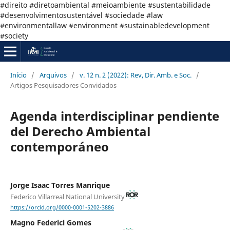
#direito #diretoambiental #meioambiente #sustentabilidade
#desenvolvimentosustentável #sociedade #law
#environmentallaw #environment #sustainabledevelopment
#society
Início
/
Arquivos
/
v. 12 n. 2 (2022): Rev, Dir. Amb. e Soc.
/
Artigos Pesquisadores Convidados
Agenda interdisciplinar pendiente
del Derecho Ambiental
contemporáneo
Jorge Isaac Torres Manrique
Federico Villarreal National University
https://orcid.org/0000-0001-5202-3886
Magno Federici Gomes