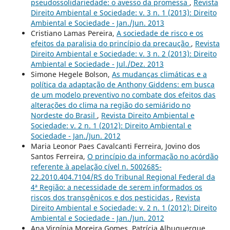
pseudossolidariedade: o avesso da promessa
,
Revista
Direito Ambiental e Sociedade: v. 3 n. 1 (2013): Direito
Ambiental e Sociedade - Jan./Jun. 2013
Cristiano Lamas Pereira,
A sociedade de risco e os
efeitos da paralisia do princípio da precaução
,
Revista
Direito Ambiental e Sociedade: v. 3 n. 2 (2013): Direito
Ambiental e Sociedade - Jul./Dez. 2013
Simone Hegele Bolson,
As mudanças climáticas e a
política da adaptação de Anthony Giddens: em busca
de um modelo preventivo no combate dos efeitos das
alterações do clima na região do semiárido no
Nordeste do Brasil
,
Revista Direito Ambiental e
Sociedade: v. 2 n. 1 (2012): Direito Ambiental e
Sociedade - Jan./Jun. 2012
Maria Leonor Paes Cavalcanti Ferreira, Jovino dos
Santos Ferreira,
O princípio da informação no acórdão
referente à apelação cível n. 5002685-
22.2010.404.7104/RS do Tribunal Regional Federal da
4ª Região: a necessidade de serem informados os
riscos dos transgênicos e dos pesticidas
,
Revista
Direito Ambiental e Sociedade: v. 2 n. 1 (2012): Direito
Ambiental e Sociedade - Jan./Jun. 2012
Ana Virgínia Moreira Gomes, Patrícia Albuquerque