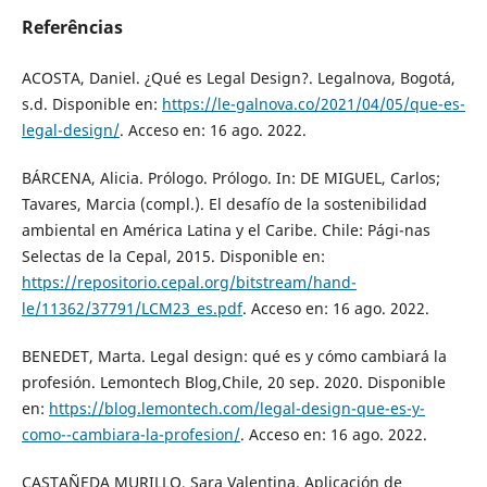
Referências
ACOSTA, Daniel. ¿Qué es Legal Design?. Legalnova, Bogotá,
s.d. Disponible en:
https://le-galnova.co/2021/04/05/que-es-
legal-design/
. Acceso en: 16 ago. 2022.
BÁRCENA, Alicia. Prólogo. Prólogo. In: DE MIGUEL, Carlos;
Tavares, Marcia (compl.). El desafío de la sostenibilidad
ambiental en América Latina y el Caribe. Chile: Pági-nas
Selectas de la Cepal, 2015. Disponible en:
https://repositorio.cepal.org/bitstream/hand-
le/11362/37791/LCM23_es.pdf
. Acceso en: 16 ago. 2022.
BENEDET, Marta. Legal design: qué es y cómo cambiará la
profesión. Lemontech Blog,Chile, 20 sep. 2020. Disponible
en:
https://blog.lemontech.com/legal-design-que-es-y-
como--cambiara-la-profesion/
. Acceso en: 16 ago. 2022.
CASTAÑEDA MURILLO, Sara Valentina. Aplicación de