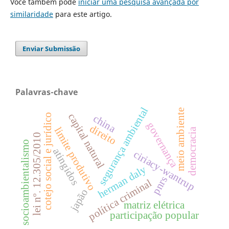
Você também pode
iniciar uma pesquisa avançada por
similaridade
para este artigo.
Enviar Submissão
Palavras-chave
segurança ambiental
meio ambiente
capital natural
cotejo social e jurídico
china
governança
direito
limite produtivo
democracia
lei nº. 12.305/2010
socioambientalismo
atingidos
ciriacy-wantrup
herman daly
pnrs
política criminal
japão
matriz elétrica
participação popular