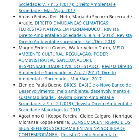
Sociedade: v. 7 n. 2 (2017): Direito Ambiental e
Sociedade - Mai./Ago. 2017
Afonso Feitosa Reis Neto, Maria do Socorro Bezerra de
Araújo,
DIREITO E MUDANÇAS CLIMÁTICAS:
FLORESTAS NATIVAS EM PERNAMBUCO
,
Revista
Direito Ambiental e Sociedade: v. 8 n. 3 (2018): Revista
Direito Ambiental e sociedade - Set./Dez. 2018
Magno Federici Gomes, Walter Veloso Dutra,
MEIO
AMBIENTE CULTURAL, REGULAÇÃO, PODER
ADMINISTRATIVO SANCIONADOR E
RESPONSABILIDADE CIVIL DO ESTADO
,
Revista Direito
Ambiental e Sociedade: v. 7 n. 2 (2017): Direito
Ambiental e Sociedade - Mai./Ago. 2017
Elen de Paula Bueno,
BRICS, BASIC e o Novo Banco de
Desenvolvimento: meio ambiente, desenvolvimento e
sustentabilidade
,
Revista Direito Ambiental e
Sociedade: v. 9 n. 2 (2019): Revista Direito Ambiental e
Sociedade Maio/Agosto. 2019
Agostinho Oli Koppe Pereira, Cleide Calgaro, Henrique
Mioranza Koppe Pereira,
CONSUMOCENTRISMO E OS
SEUS REFLEXOS SOCIOAMBIENTAIS NA SOCIEDADE
CONTEMPORÂNEA
,
Revista Direito Ambiental e