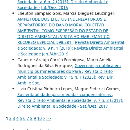
Sociedade: v. 6 n. 2 (2016): Direito Ambiental e
Sociedade - Jul./Dez. 2016
Elieuton Sampaio Gois, Márcia Dieguez Leuzinger,
AMPLITUDE DOS EFEITOS INDENIZATÓRIOS E
REPARATÓRIOS DO DANO MORAL COLETIVO
AMBIENTAL COMO EXPRESSÃO DO ESTADO DE
DIREITO AMBIENTAL: VISITA AO EMBLEMÁTICO
RECURSO ESPECIAL 598.281
,
Revista Direito Ambiental
e Sociedade: v. 9 n. 1 (2019): Revista Direito Ambiental
e Sociedade Jan./Abr.2019
Cauet de Araújo Corrêa Formigosa, Maria Amelia
Rodrigues da Silva Enriquez,
Governança pública em
municípios mineradores do Pará
,
Revista Direito
Ambiental e Sociedade: v. 15 n. 1 (2025): Rev, Dir.
Amb. e Soc.
Livia Cristina Pinheiro Lopes, Magno Federici Gomes,
Sustentabilidade para medidas compensatórias
,
Revista Direito Ambiental e Sociedade: v. 7 n. 3 (2017):
Direito Ambiental e Sociedade - Set./Dez. 2017
1
2
3
4
5
6
7
8
9
10
>
>>