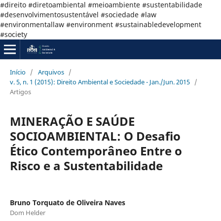
#direito #diretoambiental #meioambiente #sustentabilidade
#desenvolvimentosustentável #sociedade #law
#environmentallaw #environment #sustainabledevelopment
#society
Início
/
Arquivos
/
v. 5, n. 1 (2015): Direito Ambiental e Sociedade - Jan./Jun. 2015
/
Artigos
MINERAÇÃO E SAÚDE
SOCIOAMBIENTAL: O Desafio
Ético Contemporâneo Entre o
Risco e a Sustentabilidade
Bruno Torquato de Oliveira Naves
Dom Helder