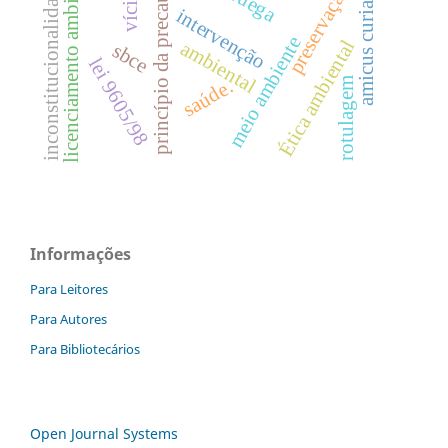
licenciamento ambiental
princípio da precaução
inconstitucionalidade
preservação
vícios
amicus curiae
intervenção
meio ambiente
Ética ambiental
ambiental
sbce
lei 9605/98
saúde.
rotulagem
Informações
Para Leitores
Para Autores
Para Bibliotecários
Open Journal Systems