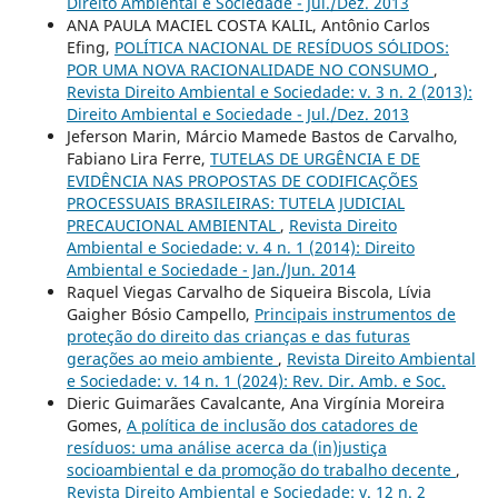
Direito Ambiental e Sociedade - Jul./Dez. 2013
ANA PAULA MACIEL COSTA KALIL, Antônio Carlos
Efing,
POLÍTICA NACIONAL DE RESÍDUOS SÓLIDOS:
POR UMA NOVA RACIONALIDADE NO CONSUMO
,
Revista Direito Ambiental e Sociedade: v. 3 n. 2 (2013):
Direito Ambiental e Sociedade - Jul./Dez. 2013
Jeferson Marin, Márcio Mamede Bastos de Carvalho,
Fabiano Lira Ferre,
TUTELAS DE URGÊNCIA E DE
EVIDÊNCIA NAS PROPOSTAS DE CODIFICAÇÕES
PROCESSUAIS BRASILEIRAS: TUTELA JUDICIAL
PRECAUCIONAL AMBIENTAL
,
Revista Direito
Ambiental e Sociedade: v. 4 n. 1 (2014): Direito
Ambiental e Sociedade - Jan./Jun. 2014
Raquel Viegas Carvalho de Siqueira Biscola, Lívia
Gaigher Bósio Campello,
Principais instrumentos de
proteção do direito das crianças e das futuras
gerações ao meio ambiente
,
Revista Direito Ambiental
e Sociedade: v. 14 n. 1 (2024): Rev. Dir. Amb. e Soc.
Dieric Guimarães Cavalcante, Ana Virgínia Moreira
Gomes,
A política de inclusão dos catadores de
resíduos: uma análise acerca da (in)justiça
socioambiental e da promoção do trabalho decente
,
Revista Direito Ambiental e Sociedade: v. 12 n. 2