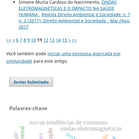
Simone Murta Cardoso do Nascimento,
ONDAS
ELETROMAGNÉTICAS E O IMPACTO NA SAÚDE
HUMANA
,
Revista Direito Ambiental e Sociedade: v. 7
n. 2 (2017): Direito Ambiental e Sociedade - Mai./Ago.
2017
<<
<
6
7
8
9
10
11
12
13
14
15
>
>>
Você também pode
iniciar uma pesquisa avançada por
similaridade
para este artigo.
Enviar Submissão
Palavras-chave
novas tendências de consumo
ondas eletromagnéticas
noruega