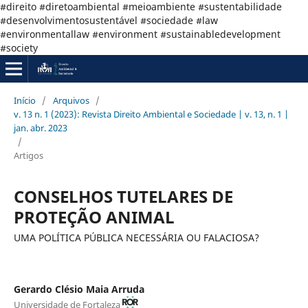
#direito #diretoambiental #meioambiente #sustentabilidade
#desenvolvimentosustentável #sociedade #law
#environmentallaw #environment #sustainabledevelopment
#society
Início
/
Arquivos
/
v. 13 n. 1 (2023): Revista Direito Ambiental e Sociedade | v. 13, n. 1 |
jan. abr. 2023
/
Artigos
CONSELHOS TUTELARES DE
PROTEÇÃO ANIMAL
UMA POLÍTICA PÚBLICA NECESSÁRIA OU FALACIOSA?
Gerardo Clésio Maia Arruda
Universidade de Fortaleza