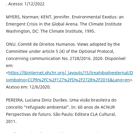
. Acesso: 1/12/2022
MYERS, Norman; KENT, Jennifer. Environmental Exodus: an
Emergent Crisis in the Global Arena. The Climate Institute
Washington, DC: The Climate Institute, 1995.
ONU. Comitê de Direitos Humanos. Views adopted by the
Committee under article 5 (4) of the Optional Protocol,
concerning communication No. 2728/2016. 2020. Disponível
em:
<
https://tbinternet.ohchr.org/_layouts/15/treatybodyexternal
symbolno=CCPR%2FC%2F127%2FD%2F2728%2F2016&Lang=en
>
Acesso em: 12/6/2020.
PEREIRA, Luciana Diniz Durães. Uma visão brasileira do
conceito “refugiado ambiental”. In: 60 anos de ACNUR
Perspectivas de futuro. São Paulo: Editora CLA Cultural,
2011.