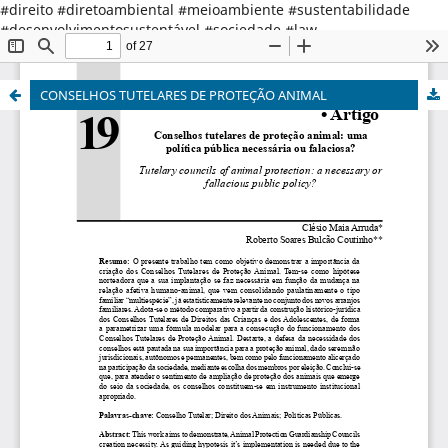
#direito #diretoambiental #meioambiente #sustentabilidade
#desenvolvimentosustentável #sociedade #law
#environmentallaw #environment #sustainabledevelopment
#society
CONSELHOS TUTELARES DE PROTEÇÃO ANIMAL