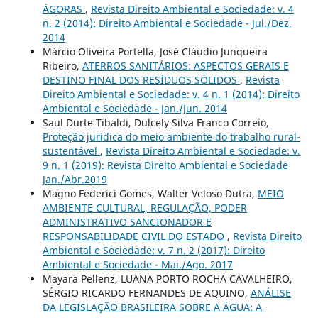
ÁGORAS
,
Revista Direito Ambiental e Sociedade: v. 4
n. 2 (2014): Direito Ambiental e Sociedade - Jul./Dez.
2014
Márcio Oliveira Portella, José Cláudio Junqueira
Ribeiro,
ATERROS SANITÁRIOS: ASPECTOS GERAIS E
DESTINO FINAL DOS RESÍDUOS SÓLIDOS
,
Revista
Direito Ambiental e Sociedade: v. 4 n. 1 (2014): Direito
Ambiental e Sociedade - Jan./Jun. 2014
Saul Durte Tibaldi, Dulcely Silva Franco Correio,
Proteção jurídica do meio ambiente do trabalho rural-
sustentável
,
Revista Direito Ambiental e Sociedade: v.
9 n. 1 (2019): Revista Direito Ambiental e Sociedade
Jan./Abr.2019
Magno Federici Gomes, Walter Veloso Dutra,
MEIO
AMBIENTE CULTURAL, REGULAÇÃO, PODER
ADMINISTRATIVO SANCIONADOR E
RESPONSABILIDADE CIVIL DO ESTADO
,
Revista Direito
Ambiental e Sociedade: v. 7 n. 2 (2017): Direito
Ambiental e Sociedade - Mai./Ago. 2017
Mayara Pellenz, LUANA PORTO ROCHA CAVALHEIRO,
SÉRGIO RICARDO FERNANDES DE AQUINO,
ANÁLISE
DA LEGISLAÇÃO BRASILEIRA SOBRE A ÁGUA: A