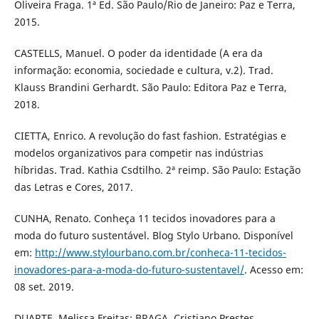
Oliveira Fraga. 1ª Ed. São Paulo/Rio de Janeiro: Paz e Terra,
2015.
CASTELLS, Manuel. O poder da identidade (A era da
informação: economia, sociedade e cultura, v.2). Trad.
Klauss Brandini Gerhardt. São Paulo: Editora Paz e Terra,
2018.
CIETTA, Enrico. A revolução do fast fashion. Estratégias e
modelos organizativos para competir nas indústrias
híbridas. Trad. Kathia Csdtilho. 2ª reimp. São Paulo: Estação
das Letras e Cores, 2017.
CUNHA, Renato. Conheça 11 tecidos inovadores para a
moda do futuro sustentável. Blog Stylo Urbano. Disponível
em:
http://www.stylourbano.com.br/conheca-11-tecidos-
inovadores-para-a-moda-do-futuro-sustentavel/
. Acesso em:
08 set. 2019.
DUARTE, Melissa Freitas; BRAGA, Cristiano Prestes.