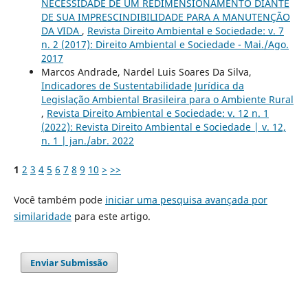
NECESSIDADE DE UM REDIMENSIONAMENTO DIANTE
DE SUA IMPRESCINDIBILIDADE PARA A MANUTENÇÃO
DA VIDA
,
Revista Direito Ambiental e Sociedade: v. 7
n. 2 (2017): Direito Ambiental e Sociedade - Mai./Ago.
2017
Marcos Andrade, Nardel Luis Soares Da Silva,
Indicadores de Sustentabilidade Jurídica da
Legislação Ambiental Brasileira para o Ambiente Rural
,
Revista Direito Ambiental e Sociedade: v. 12 n. 1
(2022): Revista Direito Ambiental e Sociedade | v. 12,
n. 1 | jan./abr. 2022
1
2
3
4
5
6
7
8
9
10
>
>>
Você também pode
iniciar uma pesquisa avançada por
similaridade
para este artigo.
Enviar Submissão