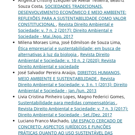
Angélica Cristiny Ezequiel de Avelar Teixeira, Beatriz
Souza Costa,
SOCIEDADES TRADICIONAIS,
DESENVOLVIMENTO ECONÔMICO E MEIO AMBIENTE:
REFLEXÕES PARA A SUSTENTABILIDADE COMO VALOR
CONSTITUCIONAL
,
Revista Direito Ambiental e
Sociedade: v. 7 n. 2 (2017): Direito Ambiental e
Sociedade - Mai./Ago. 2017
Milena Moraes Lima, José Edmilson de Souza Lima,
Ética empresarial e sustentabilidade: em busca de
alternativas à luz da biologia
,
Revista Direito
Ambiental e Sociedade: v. 10 n. 2 (2020): Revista
Direito Ambiental e sociedade
José Salvador Pereira Araújo,
DIREITOS HUMANOS,
MEIO AMBIENTE E SUSTENTABILIDADE
,
Revista
Direito Ambiental e Sociedade: v. 3 n. 1 (2013): Direito
Ambiental e Sociedade - Jan./Jun. 2013
Livia Cristina Pinheiro Lopes, Magno Federici Gomes,
Sustentabilidade para medidas compensatórias
,
Revista Direito Ambiental e Sociedade: v. 7 n. 3 (2017):
Direito Ambiental e Sociedade - Set./Dez. 2017
Luciano Franco Machado,
UM ESPAÇO CERCADO DE
CONCRETO: ASPECTOS JURÍDICOS E FUNÇÕES
PRÁTICAS QUANTO AO USO SUSTENTÁVEL DAS