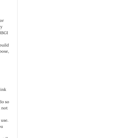
 or
ny
 RBGI
build
pose,
link
do so
 not
 use.
ou