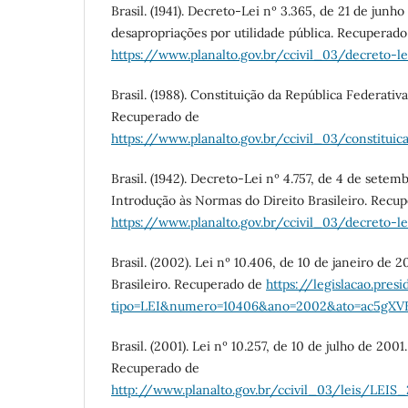
Brasil. (1941). Decreto-Lei nº 3.365, de 21 de junho
desapropriações por utilidade pública. Recuperado
https://www.planalto.gov.br/ccivil_03/decreto-l
Brasil. (1988). Constituição da República Federativa
Recuperado de
https://www.planalto.gov.br/ccivil_03/constituic
Brasil. (1942). Decreto-Lei nº 4.757, de 4 de setem
Introdução às Normas do Direito Brasileiro. Recu
https://www.planalto.gov.br/ccivil_03/decreto-l
Brasil. (2002). Lei nº 10.406, de 10 de janeiro de 2
Brasileiro. Recuperado de
https://legislacao.presi
tipo=LEI&numero=10406&ano=2002&ato=ac5gX
Brasil. (2001). Lei nº 10.257, de 10 de julho de 2001
Recuperado de
http://www.planalto.gov.br/ccivil_03/leis/LEIS