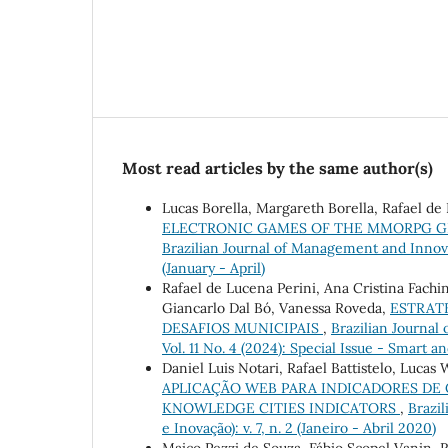
Most read articles by the same author(s)
Lucas Borella, Margareth Borella, Rafael de
ELECTRONIC GAMES OF THE MMORPG GE
Brazilian Journal of Management and Innovati
(January - April)
Rafael de Lucena Perini, Ana Cristina Fachi
Giancarlo Dal Bó, Vanessa Roveda,
ESTRATÉ
DESAFIOS MUNICIPAIS
,
Brazilian Journal
Vol. 11 No. 4 (2024): Special Issue - Smart 
Daniel Luis Notari, Rafael Battistelo, Lucas 
APLICAÇÃO WEB PARA INDICADORES DE
KNOWLEDGE CITIES INDICATORS
,
Brazi
e Inovação): v. 7, n. 2 (Janeiro - Abril 2020)