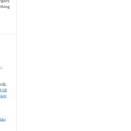
egally
ything
)
,
rdi,
RAR
ão):
tão