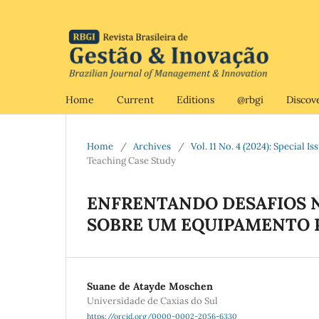
Home
Current
Editions
@rbgi
Discov
Home
/
Archives
/
Vol. 11 No. 4 (2024): Special 
Teaching Case Study
ENFRENTANDO DESAFIOS N
SOBRE UM EQUIPAMENTO 
Suane de Atayde Moschen
Universidade de Caxias do Sul
https://orcid.org/0000-0002-2056-6330