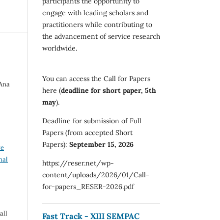
participants the opportunity to
engage with leading scholars and
practitioners while contributing to
the advancement of service research
worldwide.
You can access the Call for Papers
Ana
here (
deadline for short paper, 5th
may
).
Deadline for submission of Full
Papers (from accepted Short
Papers):
September 15, 2026
ve
nal
https://reser.net/wp-
content/uploads/2026/01/Call-
for-papers_RESER-2026.pdf
all
Fast Track - XIII SEMPAC