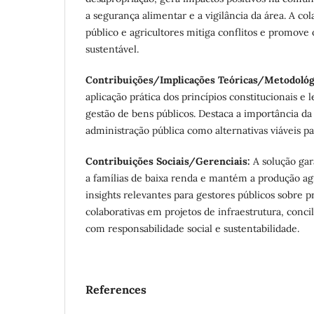
a segurança alimentar e a vigilância da área. A co
público e agricultores mitiga conflitos e promov
sustentável.
Contribuições/Implicações Teóricas/Metodológ
aplicação prática dos princípios constitucionais e 
gestão de bens públicos. Destaca a importância da
administração pública como alternativas viáveis pa
Contribuições Sociais/Gerenciais:
A solução gar
a famílias de baixa renda e mantém a produção agr
insights relevantes para gestores públicos sobre p
colaborativas em projetos de infraestrutura, conc
com responsabilidade social e sustentabilidade.
References