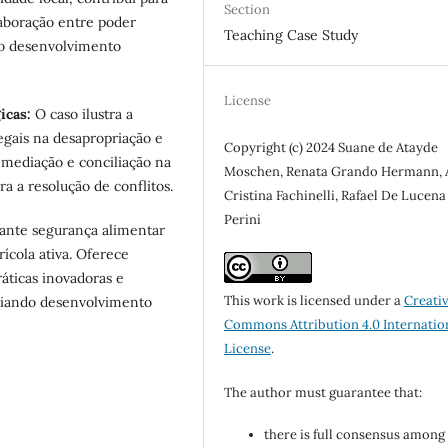
Section
laboração entre poder
Teaching Case Study
e o desenvolvimento
License
icas:
O caso ilustra a
legais na desapropriação e
Copyright (c) 2024 Suane de Atayde
 mediação e conciliação na
Moschen, Renata Grando Hermann, 
ra a resolução de conflitos.
Cristina Fachinelli, Rafael De Lucena
Perini
ante segurança alimentar
ícola ativa. Oferece
ráticas inovadoras e
This work is licensed under a
Creati
iliando desenvolvimento
Commons Attribution 4.0 Internatio
License
.
The author must guarantee that:
there is full consensus among 