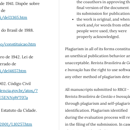
the coauthors in approving th
 de 1941. Dispõe sobre
final version of the document
 de
its submission for publication
ei/del3365.htm
the work is original, and when
work and/or words from othe
 do Brasil de 1988.
people were used, they were
properly acknowledged.
ao/constituicao.htm
Plagiarism in all of its forms constit
an unethical publication behavior an
bro de 1942. Lei de
unacceptable.
Revista Brasileira de G
perado de
e Inovação
has the right to use softw
ei/del4657.htm
any other method of plagiarism dete
002. Código Civil
All manuscripts submitted to
RBGI -
dencia.gov.br/atos/?
Revista Brasileira de Gestão e Inovaçã
VE5ENNpWT07a
through plagiarism and self-plagiar
. Estatuto da Cidade.
identification. Plagiarism identified
during the evaluation process will re
_2001/L10257.htm
in the filing of the submission. In cas