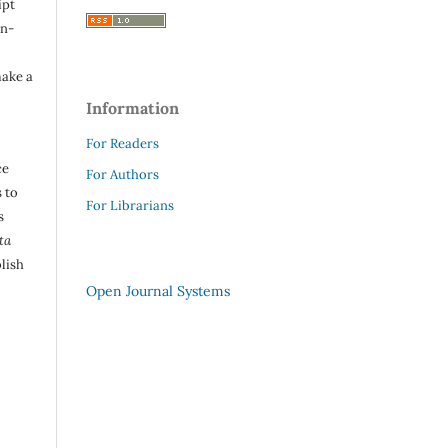
ipt
in-
make a
Information
For Readers
ce
For Authors
 to
For Librarians
s
ta
lish
Open Journal Systems