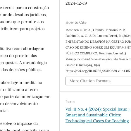
2024-12-19
e terras para a construção
tando desafios jurídicos,
ovadora que permite aos
How to Cite
tribuírem para projetos
Moschen, S. de A., Grando Hermann, Z. R.,
Fachinelli, A. C., & De Lucena Perini, R. (2024
ENFRENTANDO DESAFIOS NA GESTÃO PÚB
CASO DE ENSINO SOBRE UM EQUIPAMEN
litativo com abordagem
PÚBLICO COMPLEXO.
Brazilian Journal of
rico do projeto, das
Management and Innovation (Revista Brasilei
 propostas. A metodologia
Gestão E Inovação)
,
11
(4).
 das decisões públicas.
https://doi.org/10.18226/23190639.v11n4.05
More Citation Formats
 abordagem inédita ao
m utilizando a terra
do parte da indenização em
Issue
bra desenvolvimento
Vol. 11 No. 4 (2024): Special Issue -
cial.
Smart and Sustainable Cities:
Technological Cases for Teaching
esolve o impasse da
dade local, contribui para