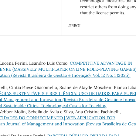
technological measures that l
restrict others from doing an
that the license permits.
#RBGI
 Lucena Perini, Leandro Luis Corso,
COMPETITIVE ADVANTAGE IN
NRE (MASSIVELY MULTIPLAYER ONLINE ROLE-PLAYING GAMES
on (Revista Brasileira de Gestão e Inovação): Vol. 12 No. 1 (2025):
nelli, Cintia Paese Giacomello, Suane de Atayde Moschen, Bianca Liba
GIAS SUSTENTÁVEIS E RESILIÊNCIA: USO DE DADOS PARA SUPE
 of Management and Innovation (Revista Brasileira de Gestão e Inovaç
and Sustainable Cities: Technological Cases for Teaching
Webber Molin, Scheila de Ávila e Silva, Ana Cristina Fachinelli,
 CIDADES DO CONHECIMENTO | WEB APPLICATION FOR
lian Journal of Management and Innovation (Revista Brasileira de Ges