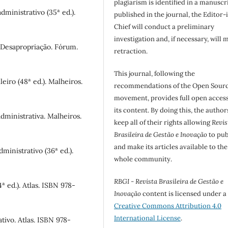
plagiarism is identified in a manuscr
administrativo (35ª ed.).
published in the journal, the Editor-
Chief will conduct a preliminary
investigation and, if necessary, will 
a: Desapropriação. Fórum.
retraction.
This journal, following the
leiro (48ª ed.). Malheiros.
recommendations of the Open Sour
movement, provides full open access
its content. By doing this, the author
administrativa. Malheiros.
keep all of their rights allowing
Revis
Brasileira de Gestão e Inovação
to pub
and make its articles available to the
ministrativo (36ª ed.).
whole community.
RBGI - Revista Brasileira de Gestão e
4ª ed.). Atlas. ISBN 978-
Inovação
content is licensed under a
Creative Commons Attribution 4.0
International License
.
ativo. Atlas. ISBN 978-