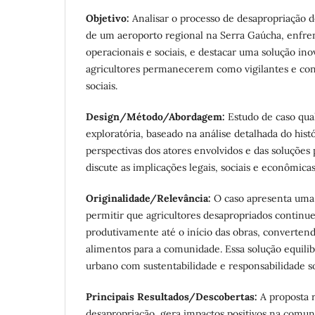
Objetivo:
Analisar o processo de desapropriação d
de um aeroporto regional na Serra Gaúcha, enfren
operacionais e sociais, e destacar uma solução in
agricultores permanecerem como vigilantes e con
sociais.
Design/Método/Abordagem:
Estudo de caso qua
exploratória, baseado na análise detalhada do histó
perspectivas dos atores envolvidos e das soluções
discute as implicações legais, sociais e econômicas
Originalidade/Relevância:
O caso apresenta uma
permitir que agricultores desapropriados continue
produtivamente até o início das obras, converten
alimentos para a comunidade. Essa solução equili
urbano com sustentabilidade e responsabilidade so
Principais Resultados/Descobertas:
A proposta r
desapropriação, gera impactos positivos na comuni