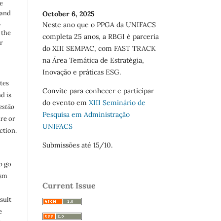
e
 and
October 6, 2025
.
Neste ano que o PPGA da UNIFACS
 the
completa 25 anos, a RBGI é parceria
r
do XIII SEMPAC, com FAST TRACK
na Área Temática de Estratégia,
Inovação e práticas ESG.
utes
Convite para conhecer e participar
d is
do evento em
XIII Seminário de
estão
Pesquisa em Administração
are or
UNIFACS
ction.
Submissões até 15/10.
o
go
ism
Current Issue
sult
e