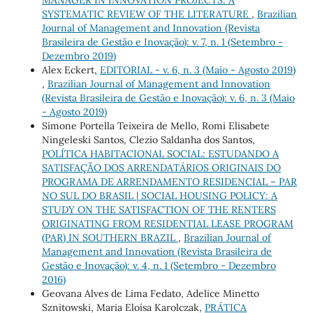
SYSTEMATIC REVIEW OF THE LITERATURE
,
Brazilian
Journal of Management and Innovation (Revista
Brasileira de Gestão e Inovação): v. 7, n. 1 (Setembro -
Dezembro 2019)
Alex Eckert,
EDITORIAL - v. 6, n. 3 (Maio - Agosto 2019)
,
Brazilian Journal of Management and Innovation
(Revista Brasileira de Gestão e Inovação): v. 6, n. 3 (Maio
- Agosto 2019)
Simone Portella Teixeira de Mello, Romi Elisabete
Ningeleski Santos, Clezio Saldanha dos Santos,
POLÍTICA HABITACIONAL SOCIAL: ESTUDANDO A
SATISFAÇÃO DOS ARRENDATÁRIOS ORIGINAIS DO
PROGRAMA DE ARRENDAMENTO RESIDENCIAL – PAR
NO SUL DO BRASIL | SOCIAL HOUSING POLICY: A
STUDY ON THE SATISFACTION OF THE RENTERS
ORIGINATING FROM RESIDENTIAL LEASE PROGRAM
(PAR) IN SOUTHERN BRAZIL
,
Brazilian Journal of
Management and Innovation (Revista Brasileira de
Gestão e Inovação): v. 4, n. 1 (Setembro - Dezembro
2016)
Geovana Alves de Lima Fedato, Adelice Minetto
Sznitowski, Maria Eloísa Karolczak,
PRÁTICA