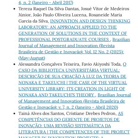
4, n. 2 (Janeiro - Abril 2017)
Tereza Raquel Da Silva Dantas, Josué Vitor de Medeiros
Júnior, João Paulo Oliveira Lucena, Rosaneide Maria
Garcia da Silva,
INNOVATION AND DESIGN THINKING
LABORATORY: AN APPROACH APPLIED TO THE
GENERATION OF SOLUTIONS IN THE CONTEXT OF
PROFESSIONAL POSTGRADUATE COURSES
,
Brazilian
Journal of Management and Innovation (Revista
Brasileira de Gestão e Inovação): Vol. 12 No. 2 (2025):
(May-August)
Alessandra Gonçalves Teixeira, Favio Akiyoshi Toda,
O
CASO DA BIBLIOTECA UNIVERSITÁRIA VIRTUAL:
DESCRIÇÃO DE SUA CRIAÇÃO À LUZ DA TEORIA DE
NONAKA E TAKEUCHI | THE CASE OF THE VIRTUAL
UNIVERSITY LIBRARY: ITS CREATION IN LIGHT OF
NONAKA AND TAKEUCHI’S THEORY
,
Brazilian Journal
of Management and Innovation (Revista Brasileira de
Gestão e Inovação): v. 7, n. 2 (Janeiro - Abril 2020)
Tainá Alves dos Santos, Cristiane Drebes Pedron,
AS
COMPETÊNCIAS DO GERENTE DE PROJETOS DE
INOVAÇÃO: UMA REVISÃO SISTEMÁTICA DA
LITERATURA | THE COMPETENCES OF THE PROJECT
MANAGER IN INNOVATION PROJECTS: A