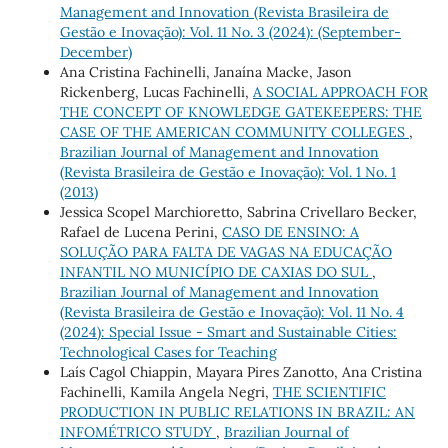
Management and Innovation (Revista Brasileira de
Gestão e Inovação): Vol. 11 No. 3 (2024): (September-
December)
Ana Cristina Fachinelli, Janaína Macke, Jason
Rickenberg, Lucas Fachinelli,
A SOCIAL APPROACH FOR
THE CONCEPT OF KNOWLEDGE GATEKEEPERS: THE
CASE OF THE AMERICAN COMMUNITY COLLEGES
,
Brazilian Journal of Management and Innovation
(Revista Brasileira de Gestão e Inovação): Vol. 1 No. 1
(2013)
Jessica Scopel Marchioretto, Sabrina Crivellaro Becker,
Rafael de Lucena Perini,
CASO DE ENSINO: A
SOLUÇÃO PARA FALTA DE VAGAS NA EDUCAÇÃO
INFANTIL NO MUNICÍPIO DE CAXIAS DO SUL
,
Brazilian Journal of Management and Innovation
(Revista Brasileira de Gestão e Inovação): Vol. 11 No. 4
(2024): Special Issue - Smart and Sustainable Cities:
Technological Cases for Teaching
Laís Cagol Chiappin, Mayara Pires Zanotto, Ana Cristina
Fachinelli, Kamila Angela Negri,
THE SCIENTIFIC
PRODUCTION IN PUBLIC RELATIONS IN BRAZIL: AN
INFOMÉTRICO STUDY
,
Brazilian Journal of