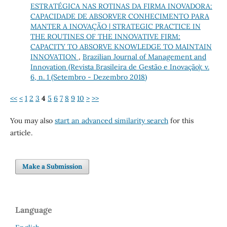
ESTRATÉGICA NAS ROTINAS DA FIRMA INOVADORA:
CAPACIDADE DE ABSORVER CONHECIMENTO PARA
MANTER A INOVAÇÃO | STRATEGIC PRACTICE IN
THE ROUTINES OF THE INNOVATIVE FIRM:
CAPACITY TO ABSORVE KNOWLEDGE TO MAINTAIN
INNOVATION
,
Brazilian Journal of Management and
Innovation (Revista Brasileira de Gestão e Inovação): v.
6, n. 1 (Setembro - Dezembro 2018)
<<
<
1
2
3
4
5
6
7
8
9
10
>
>>
You may also
start an advanced similarity search
for this
article.
Make a Submission
Language