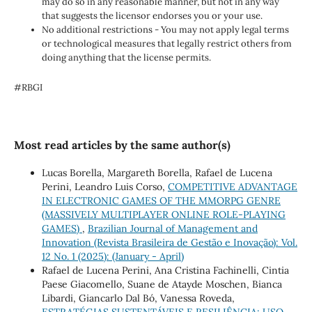
may do so in any reasonable manner, but not in any way
that suggests the licensor endorses you or your use.
No additional restrictions - You may not apply legal terms
or technological measures that legally restrict others from
doing anything that the license permits.
#RBGI
Most read articles by the same author(s)
Lucas Borella, Margareth Borella, Rafael de Lucena
Perini, Leandro Luis Corso,
COMPETITIVE ADVANTAGE
IN ELECTRONIC GAMES OF THE MMORPG GENRE
(MASSIVELY MULTIPLAYER ONLINE ROLE-PLAYING
GAMES)
,
Brazilian Journal of Management and
Innovation (Revista Brasileira de Gestão e Inovação): Vol.
12 No. 1 (2025): (January - April)
Rafael de Lucena Perini, Ana Cristina Fachinelli, Cintia
Paese Giacomello, Suane de Atayde Moschen, Bianca
Libardi, Giancarlo Dal Bó, Vanessa Roveda,
ESTRATÉGIAS SUSTENTÁVEIS E RESILIÊNCIA: USO