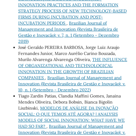
INNOVATION PRACTICES AND THE FORMATION
STRATEGY PROCESS OF NEW TECHNOLOGY-BASED
FIRMS DURING INCUBATION AND POST-
INCUBATION PERIODS
,
Brazilian Journal of
Management and Innovation (Revista Brasileira de
Gestão e Inovação): v. 7, n. 1 (Setembro - Dezembro
2019)
José Geraldo PEREIRA BARBOSA, Jorge Luiz Araujo
Fernandes Junior, Marco Aurélio Carino Bouzada,
Murilo Alvarenga Alvarenga Oliveira,
THE INFLUENCE
OF ORGANIZATIONAL AND TECHNOLOGICAL
INNOVATION IN THE GROWTH OF BRAZILIAN
COMPANIES
,
Brazilian Journal of Management and
Innovation (Revista Brasileira de Gestão e Inovação): v.
10, n. 1 (Setembro - Dezembro 2022)
Tiago Zardin Patias, Clandia Maffini Gomes, Janaina
Mendes Oliveira, Debora Bobsin, Bianca Bigolin
Liszbinski,
MODELOS DE ANÁLISE DA INOVAÇÃO
SOCIAL: O QUE TEMOS ATÉ AGORA? | ANALYSIS
MODELS OF SOCIAL INNOVATION: WHAT HAVE WE
HAD SO FAR?
,
Brazilian Journal of Management and
Innovation (Revista Brasileira de Gestão e Inovação): v.