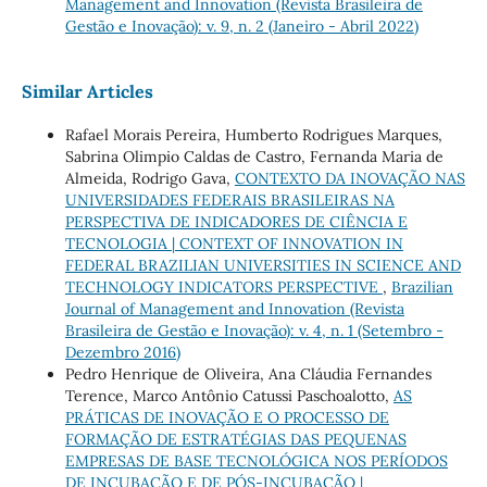
Management and Innovation (Revista Brasileira de
Gestão e Inovação): v. 9, n. 2 (Janeiro - Abril 2022)
Similar Articles
Rafael Morais Pereira, Humberto Rodrigues Marques,
Sabrina Olimpio Caldas de Castro, Fernanda Maria de
Almeida, Rodrigo Gava,
CONTEXTO DA INOVAÇÃO NAS
UNIVERSIDADES FEDERAIS BRASILEIRAS NA
PERSPECTIVA DE INDICADORES DE CIÊNCIA E
TECNOLOGIA | CONTEXT OF INNOVATION IN
FEDERAL BRAZILIAN UNIVERSITIES IN SCIENCE AND
TECHNOLOGY INDICATORS PERSPECTIVE
,
Brazilian
Journal of Management and Innovation (Revista
Brasileira de Gestão e Inovação): v. 4, n. 1 (Setembro -
Dezembro 2016)
Pedro Henrique de Oliveira, Ana Cláudia Fernandes
Terence, Marco Antônio Catussi Paschoalotto,
AS
PRÁTICAS DE INOVAÇÃO E O PROCESSO DE
FORMAÇÃO DE ESTRATÉGIAS DAS PEQUENAS
EMPRESAS DE BASE TECNOLÓGICA NOS PERÍODOS
DE INCUBAÇÃO E DE PÓS-INCUBAÇÃO |