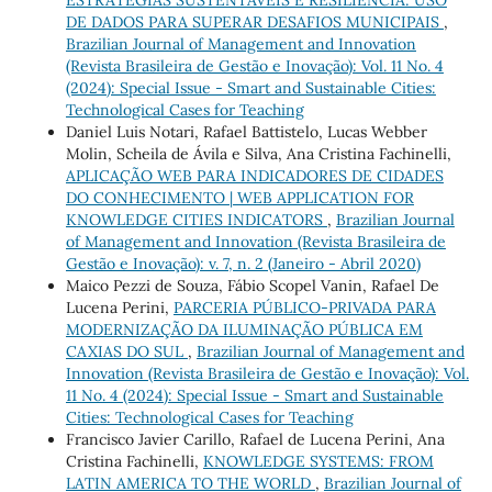
DE DADOS PARA SUPERAR DESAFIOS MUNICIPAIS
,
Brazilian Journal of Management and Innovation
(Revista Brasileira de Gestão e Inovação): Vol. 11 No. 4
(2024): Special Issue - Smart and Sustainable Cities:
Technological Cases for Teaching
Daniel Luis Notari, Rafael Battistelo, Lucas Webber
Molin, Scheila de Ávila e Silva, Ana Cristina Fachinelli,
APLICAÇÃO WEB PARA INDICADORES DE CIDADES
DO CONHECIMENTO | WEB APPLICATION FOR
KNOWLEDGE CITIES INDICATORS
,
Brazilian Journal
of Management and Innovation (Revista Brasileira de
Gestão e Inovação): v. 7, n. 2 (Janeiro - Abril 2020)
Maico Pezzi de Souza, Fábio Scopel Vanin, Rafael De
Lucena Perini,
PARCERIA PÚBLICO-PRIVADA PARA
MODERNIZAÇÃO DA ILUMINAÇÃO PÚBLICA EM
CAXIAS DO SUL
,
Brazilian Journal of Management and
Innovation (Revista Brasileira de Gestão e Inovação): Vol.
11 No. 4 (2024): Special Issue - Smart and Sustainable
Cities: Technological Cases for Teaching
Francisco Javier Carillo, Rafael de Lucena Perini, Ana
Cristina Fachinelli,
KNOWLEDGE SYSTEMS: FROM
LATIN AMERICA TO THE WORLD
,
Brazilian Journal of