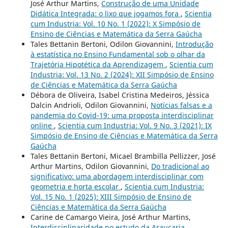
José Arthur Martins,
Construção de uma Unidade
Didática Integrada: o lixo que jogamos fora
,
Scientia
cum Industria: Vol. 10 No. 1 (2022): X Simpósio de
Ensino de Ciências e Matemática da Serra Gaúcha
Tales Bettanin Bertoni, Odilon Giovannini,
Introdução
à estatística no Ensino Fundamental sob o olhar da
Trajetória Hipotética da Aprendizagem
,
Scientia cum
Industria: Vol. 13 No. 2 (2024): XII Simpósio de Ensino
de Ciências e Matemática da Serra Gaúcha
Débora de Oliveira, Isabel Cristina Medeiros, Jéssica
Dalcin Andrioli, Odilon Giovannini,
Notícias falsas e a
pandemia do Covid-19: uma proposta interdisciplinar
online
,
Scientia cum Industria: Vol. 9 No. 3 (2021): IX
Simpósio de Ensino de Ciências e Matemática da Serra
Gaúcha
Tales Bettanin Bertoni, Micael Brambilla Pellizzer, José
Arthur Martins, Odilon Giovannini,
Do tradicional ao
significativo: uma abordagem interdisciplinar com
geometria e horta escolar
,
Scientia cum Industria:
Vol. 15 No. 1 (2025): XIII Simpósio de Ensino de
Ciências e Matemática da Serra Gaúcha
Carine de Camargo Vieira, José Arthur Martins,
Interdisciplinaridade no estudo da Araucaria