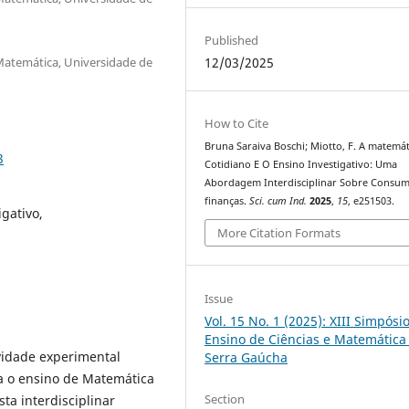
Published
Matemática, Universidade de
12/03/2025
How to Cite
Bruna Saraiva Boschi; Miotto, F. A matemá
3
Cotidiano E O Ensino Investigativo: Uma
Abordagem Interdisciplinar Sobre Consum
finanças.
Sci. cum Ind.
2025
,
15
, e251503.
gativo,
More Citation Formats
Issue
Vol. 15 No. 1 (2025): XIII Simpósi
Ensino de Ciências e Matemática
vidade experimental
Serra Gaúcha
ra o ensino de Matemática
Section
ta interdisciplinar