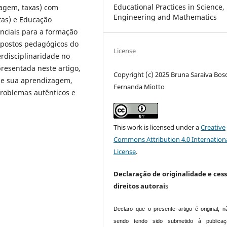
Educational Practices in Science,
tagem, taxas) com
Engineering and Mathematics
otas) e Educação
nciais para a formação
postos pedagógicos do
License
erdisciplinaridade no
presentada neste artigo,
Copyright (c) 2025 Bruna Saraiva Bosc
 de sua aprendizagem,
Fernanda Miotto
problemas autênticos e
This work is licensed under a
Creative
Commons Attribution 4.0 Internation
License
.
Declaração de originalidade e ces
direitos autorai
s
Declaro que o presente artigo é original, n
sendo tendo sido submetido à publica