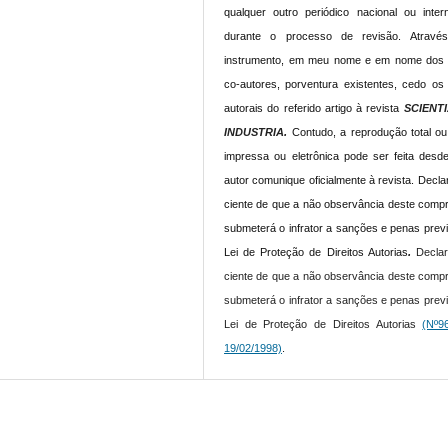
qualquer outro periódico nacional ou intern
durante o processo de revisão. Atravé
instrumento, em meu nome e em nome dos
co-autores, porventura existentes, cedo os 
autorais do referido artigo à revista
SCIENT
INDUSTRIA.
Contudo, a reprodução total ou
impressa ou eletrônica pode ser feita desd
autor comunique oficialmente à revista.
Declar
ciente de que a não observância deste comp
submeterá o infrator a sanções e penas prev
Lei de Proteção de Direitos Autorias
.
Declar
ciente de que a não observância deste comp
submeterá o infrator a sanções e penas prev
Lei de Proteção de Direitos Autorias
(Nº9
19/02/1998)
.