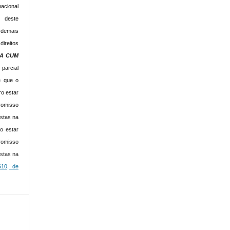
acional
s deste
 demais
direitos
IA CUM
 parcial
e que o
o estar
romisso
istas na
o estar
romisso
istas na
610, de