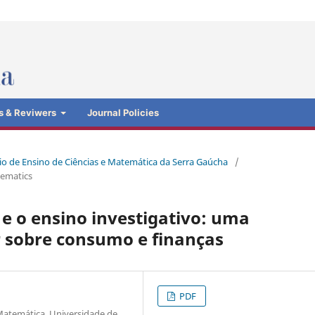
s & Reviwers
Journal Policies
ósio de Ensino de Ciências e Matemática da Serra Gaúcha
/
hematics
e o ensino investigativo: uma
r sobre consumo e finanças
PDF
Matemática, Universidade de