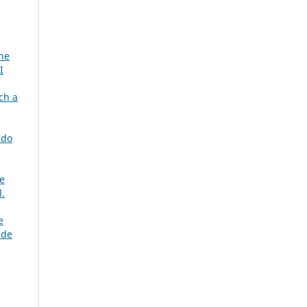
he
I
ch a
 do
e
l.
e
 de