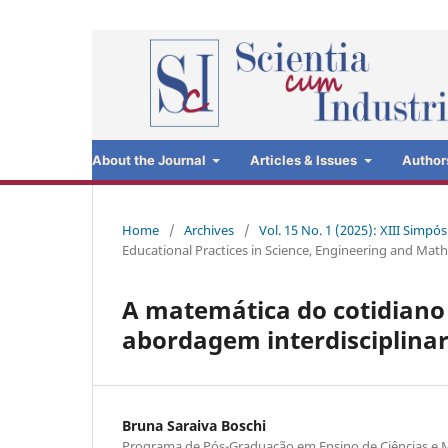
About the Journal
Articles & Issues
Author
Home
/
Archives
/
Vol. 15 No. 1 (2025): XIII Simp
Educational Practices in Science, Engineering and Mat
A matemática do cotidiano 
abordagem interdisciplina
Bruna Saraiva Boschi
Programa de Pós-Graduação em Ensino de Ciências e 