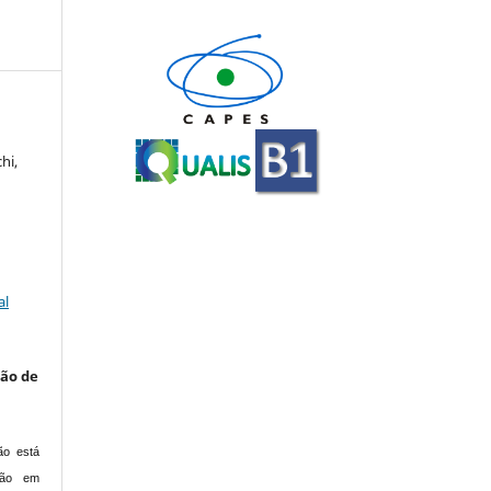
hi,
al
são de
ão está
ção em