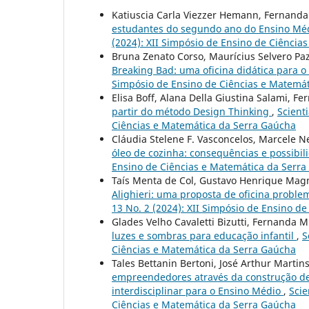
Katiuscia Carla Viezzer Hemann, Fernanda 
estudantes do segundo ano do Ensino Mé
(2024): XII Simpósio de Ensino de Ciência
Bruna Zenato Corso, Maurícius Selvero Paz
Breaking Bad: uma oficina didática para 
Simpósio de Ensino de Ciências e Matemá
Elisa Boff, Alana Della Giustina Salami, F
partir do método Design Thinking
,
Scient
Ciências e Matemática da Serra Gaúcha
Cláudia Stelene F. Vasconcelos, Marcele 
óleo de cozinha: consequências e possibi
Ensino de Ciências e Matemática da Serr
Taís Menta de Col, Gustavo Henrique Mag
Alighieri: uma proposta de oficina probl
13 No. 2 (2024): XII Simpósio de Ensino d
Glades Velho Cavaletti Bizutti, Fernanda M
luzes e sombras para educação infantil
,
S
Ciências e Matemática da Serra Gaúcha
Tales Bettanin Bertoni, José Arthur Martin
empreendedores através da construção de
interdisciplinar para o Ensino Médio
,
Scie
Ciências e Matemática da Serra Gaúcha