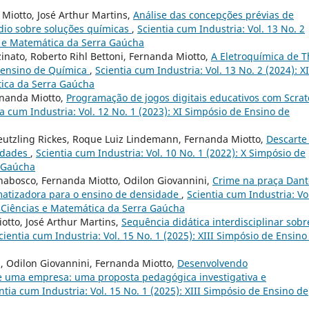
Miotto, José Arthur Martins,
Análise das concepções prévias de
dio sobre soluções químicas
,
Scientia cum Industria: Vol. 13 No. 2
s e Matemática da Serra Gaúcha
inato, Roberto Rihl Bettoni, Fernanda Miotto,
A Eletroquímica de T
o ensino de Química
,
Scientia cum Industria: Vol. 13 No. 2 (2024): XI
tica da Serra Gaúcha
ernanda Miotto,
Programação de jogos digitais educativos com Scrat
ia cum Industria: Vol. 12 No. 1 (2023): XI Simpósio de Ensino de
Neutzling Rickes, Roque Luiz Lindemann, Fernanda Miotto,
Descarte
lidades
,
Scientia cum Industria: Vol. 10 No. 1 (2022): X Simpósio de
a Gaúcha
nabosco, Fernanda Miotto, Odilon Giovannini,
Crime na praça Dant
ematizadora para o ensino de densidade
,
Scientia cum Industria: Vo
e Ciências e Matemática da Serra Gaúcha
iotto, José Arthur Martins,
Sequência didática interdisciplinar sobr
cientia cum Industria: Vol. 15 No. 1 (2025): XIII Simpósio de Ensino
s, Odilon Giovannini, Fernanda Miotto,
Desenvolvendo
 uma empresa: uma proposta pedagógica investigativa e
ntia cum Industria: Vol. 15 No. 1 (2025): XIII Simpósio de Ensino de