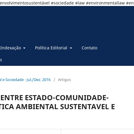
senvolvimentosustentável #sociedade #law #environmentallaw #e
Indexação
Política Editorial
Contato
s
al e Sociedade - Jul./Dez. 2016
/
Artigos
O ENTRE ESTADO-COMUNIDADE-
ICA AMBIENTAL SUSTENTAVEL E