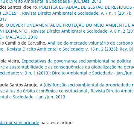
013): Direito Ambiental e Sociedade - Jul./Dez. 2013
dos Santos Ribeiro,
POLÍTICA ESTADUAL DE GESTÃO DE RESÍDUOS 
 LIXÕES”
,
Revista Direito Ambiental e Sociedade: v. 7 n. 1 (2017):
2017
ão,
O DEVER FUNDAMENTAL DE PROTEÇÃO DO MEIO AMBIENTE E 
CONHECIMENTO
,
Revista Direito Ambiental e Sociedade: v. 8 n. 2 (20
 - MAI./AGO. 2018
nio Camillo de Carvalho,
Análise do mercado voluntário de carbono
nse
,
Revista Direito Ambiental e Sociedade: v. 15 n. 2 (2025): Rev, Di
ola Vieira,
Expectativas da governança socioambiental na política
obre a sustentabilidade e as consequências da globalização na gera
ociedade: v. 3 n. 1 (2013): Direito Ambiental e Sociedade - Jan./Jun.
Paula Santos Araujo,
A (dis)função socioambiental da propriedade 
ise à luz da órbita econômica constitucional
,
Revista Direito Ambie
ental e Sociedade - Jan./Jun. 2013
da por similaridade
para este artigo.