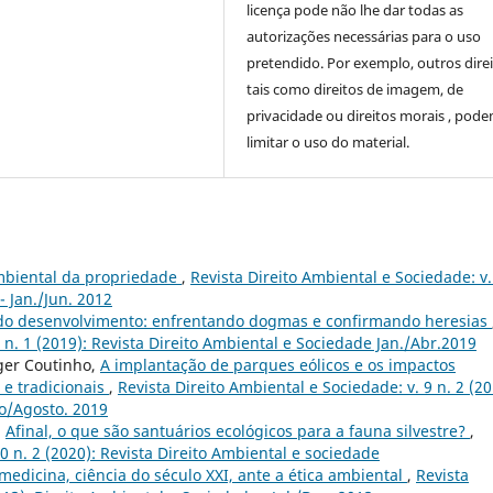
licença pode não lhe dar todas as
autorizações necessárias para o uso
pretendido. Por exemplo, outros direi
tais como direitos de imagem, de
privacidade ou direitos morais , pod
limitar o uso do material.
mbiental da propriedade
,
Revista Direito Ambiental e Sociedade: v.
- Jan./Jun. 2012
 do desenvolvimento: enfrentando dogmas e confirmando heresias
9 n. 1 (2019): Revista Direito Ambiental e Sociedade Jan./Abr.2019
ger Coutinho,
A implantação de parques eólicos e os impactos
e tradicionais
,
Revista Direito Ambiental e Sociedade: v. 9 n. 2 (20
io/Agosto. 2019
,
Afinal, o que são santuários ecológicos para a fauna silvestre?
,
0 n. 2 (2020): Revista Direito Ambiental e sociedade
edicina, ciência do século XXI, ante a ética ambiental
,
Revista