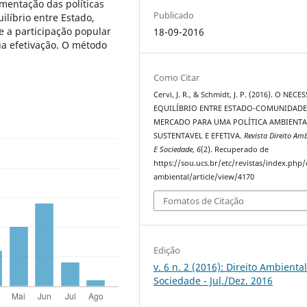
mentação das políticas
Publicado
ilíbrio entre Estado,
 a participação popular
18-09-2016
ua efetivação. O método
Como Citar
Cervi, J. R., & Schmidt, J. P. (2016). O NEC
EQUILÍBRIO ENTRE ESTADO-COMUNIDADE
MERCADO PARA UMA POLÍTICA AMBIENTA
SUSTENTAVEL E EFETIVA.
Revista Direito Amb
E Sociedade
,
6
(2). Recuperado de
https://sou.ucs.br/etc/revistas/index.php/
ambiental/article/view/4170
Fomatos de Citação
Edição
v. 6 n. 2 (2016): Direito Ambiental
Sociedade - Jul./Dez. 2016