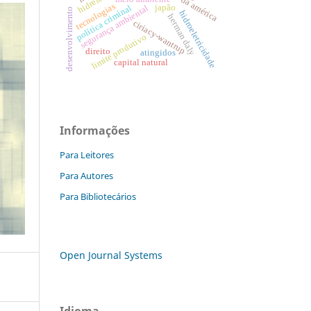
tecnologias
japão
política criminal
segurança ambiental
desenvolvimento
hidroeletricidade
herman daly
ciriacy-wantrup
limite produtivo
direito
atingidos
capital natural
Informações
Para Leitores
Para Autores
Para Bibliotecários
Open Journal Systems
Idioma