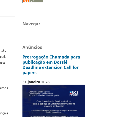
Navegar
o
Anúncios
mato
Prorrogação Chamada para
ial.
publicação em Dossiê
ar a
Deadline extension Call for
papers
31 janeiro 2026
termos
ença e