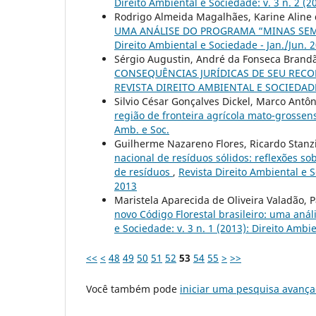
Direito Ambiental e Sociedade: v. 3 n. 2 (2
Rodrigo Almeida Magalhães, Karine Aline 
UMA ANÁLISE DO PROGRAMA “MINAS SEM
Direito Ambiental e Sociedade - Jan./Jun. 
Sérgio Augustin, André da Fonseca Brand
CONSEQUÊNCIAS JURÍDICAS DE SEU RE
REVISTA DIREITO AMBIENTAL E SOCIEDADE
Silvio César Gonçalves Dickel, Marco Antô
região de fronteira agrícola mato-grosse
Amb. e Soc.
Guilherme Nazareno Flores, Ricardo Stanzi
nacional de resíduos sólidos: reflexões s
de resíduos
,
Revista Direito Ambiental e S
2013
Maristela Aparecida de Oliveira Valadão, 
novo Código Florestal brasileiro: uma anál
e Sociedade: v. 3 n. 1 (2013): Direito Ambi
<<
<
48
49
50
51
52
53
54
55
>
>>
Você também pode
iniciar uma pesquisa avança