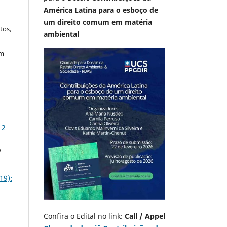
América Latina para o esboço de
um direito comum em matéria
tos,
ambiental
em
 2
,
19):
Confira o Edital no link:
Call / Appel