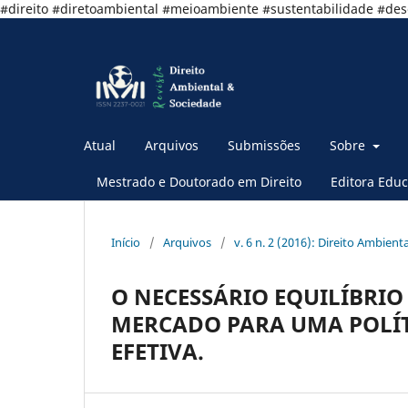
#direito #diretoambiental #meioambiente #sustentabilidade #de
Atual
Arquivos
Submissões
Sobre
Mestrado e Doutorado em Direito
Editora Educ
Início
/
Arquivos
/
v. 6 n. 2 (2016): Direito Ambient
O NECESSÁRIO EQUILÍBRI
MERCADO PARA UMA POLÍT
EFETIVA.