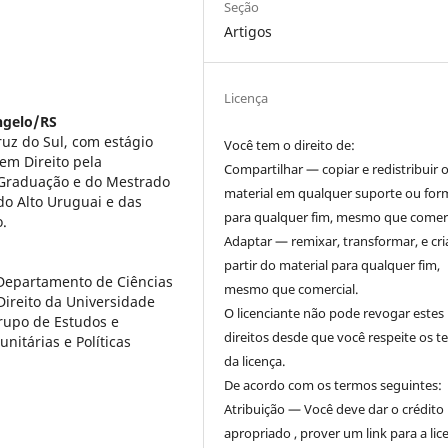
Seção
Artigos
Licença
ngelo/RS
ruz do Sul, com estágio
Você tem o direito de:
em Direito pela
Compartilhar — copiar e redistribuir 
 Graduação e do Mestrado
material em qualquer suporte ou for
do Alto Uruguai e das
para qualquer fim, mesmo que comerc
.
Adaptar — remixar, transformar, e cri
partir do material para qualquer fim,
o Departamento de Ciências
mesmo que comercial.
reito da Universidade
O licenciante não pode revogar estes
rupo de Estudos e
direitos desde que você respeite os 
itárias e Políticas
da licença.
De acordo com os termos seguintes:
Atribuição — Você deve dar o crédito
apropriado , prover um link para a lic