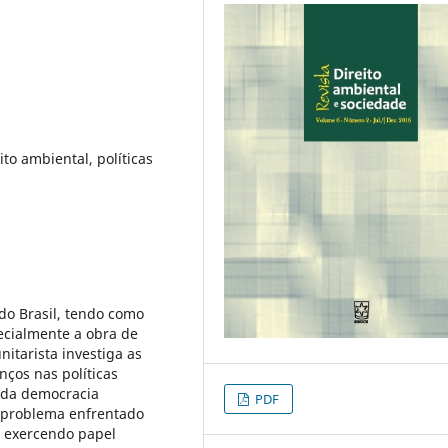
to ambiental, políticas
 do Brasil, tendo como
ecialmente a obra de
itarista investiga as
nços nas políticas
s da democracia
PDF
 o problema enfrentado
m exercendo papel