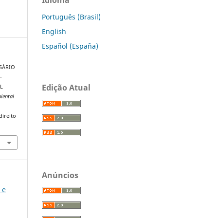
Português (Brasil)
English
Español (España)
ESSÁRIO
-
Edição Atual
L
iental
direito
Anúncios
 e