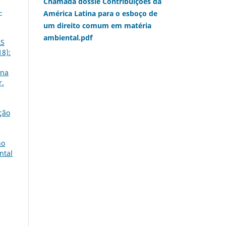
Chamada dossiê Contribuições da
–
América Latina para o esboço de
um direito comum em matéria
ambiental.pdf
AS
18):
 na
r.
ção
no
ntal