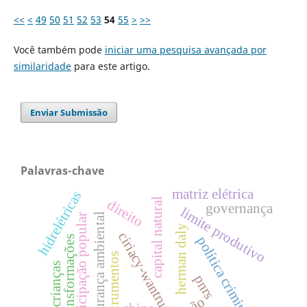
<<
<
49
50
51
52
53
54
55
>
>>
Você também pode
iniciar uma pesquisa avançada por
similaridade
para este artigo.
Enviar Submissão
Palavras-chave
matriz elétrica
hidrelétricas
capital natural
direito
governança
limite produtivo
segurança ambiental
participação popular
herman daly
ciriacy-wantrup
política criminal
transformações
instrumentos
crianças
pnrs