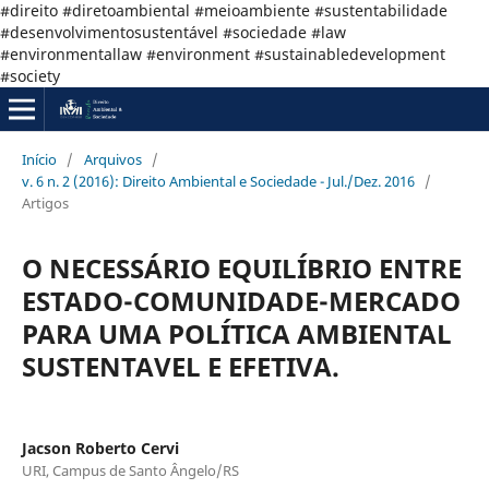
#direito #diretoambiental #meioambiente #sustentabilidade
#desenvolvimentosustentável #sociedade #law
#environmentallaw #environment #sustainabledevelopment
#society
Início
/
Arquivos
/
v. 6 n. 2 (2016): Direito Ambiental e Sociedade - Jul./Dez. 2016
/
Artigos
O NECESSÁRIO EQUILÍBRIO ENTRE
ESTADO-COMUNIDADE-MERCADO
PARA UMA POLÍTICA AMBIENTAL
SUSTENTAVEL E EFETIVA.
Jacson Roberto Cervi
URI, Campus de Santo Ângelo/RS