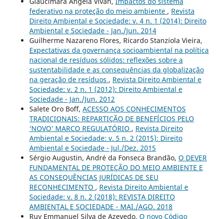
Glaucimara Angela Vivan,
Impactos do sistema
federativo na proteção do meio ambiente
,
Revista
Direito Ambiental e Sociedade: v. 4 n. 1 (2014): Direito
Ambiental e Sociedade - Jan./Jun. 2014
Guilherme Nazareno Flores, Ricardo Stanziola Vieira,
Expectativas da governança socioambiental na política
nacional de resíduos sólidos: reflexões sobre a
sustentabilidade e as consequências da globalização
na geração de resíduos
,
Revista Direito Ambiental e
Sociedade: v. 2 n. 1 (2012): Direito Ambiental e
Sociedade - Jan./Jun. 2012
Salete Oro Boff,
ACESSO AOS CONHECIMENTOS
TRADICIONAIS: REPARTIÇÃO DE BENEFÍCIOS PELO
‘NOVO’ MARCO REGULATÓRIO
,
Revista Direito
Ambiental e Sociedade: v. 5 n. 2 (2015): Direito
Ambiental e Sociedade - Jul./Dez. 2015
Sérgio Augustin, André da Fonseca Brandão,
O DEVER
FUNDAMENTAL DE PROTEÇÃO DO MEIO AMBIENTE E
AS CONSEQUÊNCIAS JURÍDICAS DE SEU
RECONHECIMENTO
,
Revista Direito Ambiental e
Sociedade: v. 8 n. 2 (2018): REVISTA DIREITO
AMBIENTAL E SOCIEDADE - MAI./AGO. 2018
Ruy Emmanuel Silva de Azevedo,
O novo Código