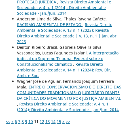
PROTEÇÃO JURIDICA
,
Revista Direito Ambiental e
Sociedade: v. 4 n. 1 (2014): Direito Ambiental e
Sociedade - Jan./Jun. 2014
Anderson Lima da Silva, Thales Ravena Cañete,
RACISMO AMBIENTAL DE ESTADO
,
Revista Direito
Ambiental e Sociedade: v. 13 n. 1 (2023): Revista
Direito Ambiental e Sociedade | v. 13, n. 1 | jan. abr.
2023
Deilton Ribeiro Brasil, Gabriela Oliveira Silva
Vasconcelos, Lucas Fagundes Isolani,
A interpretação
judicial do Supremo Tribunal Federal sobre o
Constitucionalismo Climático
,
Revista Direito
Ambiental e Sociedade: v. 14 n. 1 (2024): Rev. Dir.
Amb. e Soc.
Wagner José de Aguiar, Fernando Joaquim Ferreira
Maia,
ENTRE O CONSERVACIONISMO E O DIREITO DAS
COMUNIDADES TRADICIONAIS: O JUDICIÁRIO DIANTE
DA CRÍTICA DO MOVIMENTO POR JUSTIÇA AMBIENTAL
,
Revista Direito Ambiental e Sociedade: v. 4 n. 1
(2014): Direito Ambiental e Sociedade - Jan./Jun. 2014
<<
<
6
7
8
9
10
11
12
13
14
15
>
>>