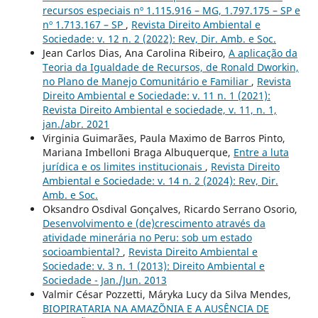
recursos especiais nº 1.115.916 – MG, 1.797.175 – SP e
nº 1.713.167 – SP
,
Revista Direito Ambiental e
Sociedade: v. 12 n. 2 (2022): Rev, Dir. Amb. e Soc.
Jean Carlos Dias, Ana Carolina Ribeiro,
A aplicação da
Teoria da Igualdade de Recursos, de Ronald Dworkin,
no Plano de Manejo Comunitário e Familiar
,
Revista
Direito Ambiental e Sociedade: v. 11 n. 1 (2021):
Revista Direito Ambiental e sociedade, v. 11, n. 1,
jan./abr. 2021
Virginia Guimarães, Paula Maximo de Barros Pinto,
Mariana Imbelloni Braga Albuquerque,
Entre a luta
jurídica e os limites institucionais
,
Revista Direito
Ambiental e Sociedade: v. 14 n. 2 (2024): Rev, Dir.
Amb. e Soc.
Oksandro Osdival Gonçalves, Ricardo Serrano Osorio,
Desenvolvimento e (de)crescimento através da
atividade minerária no Peru: sob um estado
socioambiental?
,
Revista Direito Ambiental e
Sociedade: v. 3 n. 1 (2013): Direito Ambiental e
Sociedade - Jan./Jun. 2013
Valmir César Pozzetti, Máryka Lucy da Silva Mendes,
BIOPIRATARIA NA AMAZÕNIA E A AUSÊNCIA DE