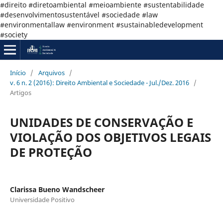
#direito #diretoambiental #meioambiente #sustentabilidade
#desenvolvimentosustentável #sociedade #law
#environmentallaw #environment #sustainabledevelopment
#society
Início
/
Arquivos
/
v. 6 n. 2 (2016): Direito Ambiental e Sociedade - Jul./Dez. 2016
/
Artigos
UNIDADES DE CONSERVAÇÃO E
VIOLAÇÃO DOS OBJETIVOS LEGAIS
DE PROTEÇÃO
Clarissa Bueno Wandscheer
Universidade Positivo