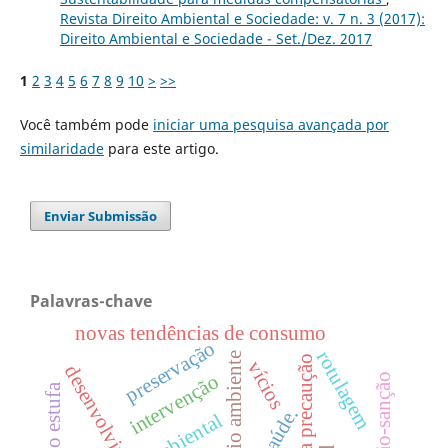
Revista Direito Ambiental e Sociedade: v. 7 n. 3 (2017):
Direito Ambiental e Sociedade - Set./Dez. 2017
1
2
3
4
5
6
7
8
9
10
>
>>
Você também pode
iniciar uma pesquisa avançada por
similaridade
para este artigo.
Enviar Submissão
Palavras-chave
novas tendências de consumo
preservação
rotulagem
meio ambiente
vícios
intervenção
saúde.
ambiental