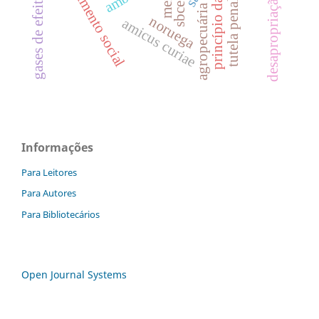
princípio da precaução
desenvolvimento social
desapropriação-sanção
gases de efeito estufa
tutela penal
sbce
agropecuária
noruega
amicus curiae
Informações
Para Leitores
Para Autores
Para Bibliotecários
Open Journal Systems