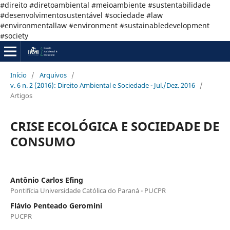
#direito #diretoambiental #meioambiente #sustentabilidade
#desenvolvimentosustentável #sociedade #law
#environmentallaw #environment #sustainabledevelopment
#society
Início
/
Arquivos
/
v. 6 n. 2 (2016): Direito Ambiental e Sociedade - Jul./Dez. 2016
/
Artigos
CRISE ECOLÓGICA E SOCIEDADE DE
CONSUMO
Antônio Carlos Efing
Pontifícia Universidade Católica do Paraná - PUCPR
Flávio Penteado Geromini
PUCPR