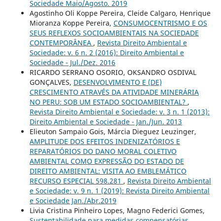
Sociedade Maio/Agosto. 2019
Agostinho Oli Koppe Pereira, Cleide Calgaro, Henrique
Mioranza Koppe Pereira,
CONSUMOCENTRISMO E OS
SEUS REFLEXOS SOCIOAMBIENTAIS NA SOCIEDADE
CONTEMPORÂNEA
,
Revista Direito Ambiental e
Sociedade: v. 6 n. 2 (2016): Direito Ambiental e
Sociedade - Jul./Dez. 2016
RICARDO SERRANO OSORIO, OKSANDRO OSDIVAL
GONÇALVES,
DESENVOLVIMENTO E (DE)
CRESCIMENTO ATRAVÉS DA ATIVIDADE MINERÁRIA
NO PERU: SOB UM ESTADO SOCIOAMBIENTAL?
,
Revista Direito Ambiental e Sociedade: v. 3 n. 1 (2013):
Direito Ambiental e Sociedade - Jan./Jun. 2013
Elieuton Sampaio Gois, Márcia Dieguez Leuzinger,
AMPLITUDE DOS EFEITOS INDENIZATÓRIOS E
REPARATÓRIOS DO DANO MORAL COLETIVO
AMBIENTAL COMO EXPRESSÃO DO ESTADO DE
DIREITO AMBIENTAL: VISITA AO EMBLEMÁTICO
RECURSO ESPECIAL 598.281
,
Revista Direito Ambiental
e Sociedade: v. 9 n. 1 (2019): Revista Direito Ambiental
e Sociedade Jan./Abr.2019
Livia Cristina Pinheiro Lopes, Magno Federici Gomes,
Sustentabilidade para medidas compensatórias
,