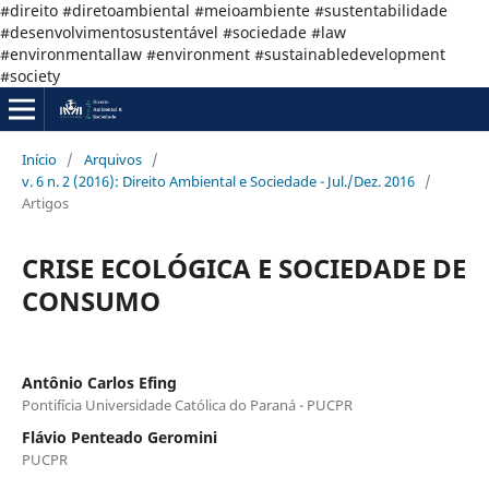
#direito #diretoambiental #meioambiente #sustentabilidade
#desenvolvimentosustentável #sociedade #law
#environmentallaw #environment #sustainabledevelopment
#society
Início
/
Arquivos
/
v. 6 n. 2 (2016): Direito Ambiental e Sociedade - Jul./Dez. 2016
/
Artigos
CRISE ECOLÓGICA E SOCIEDADE DE
CONSUMO
Antônio Carlos Efing
Pontifícia Universidade Católica do Paraná - PUCPR
Flávio Penteado Geromini
PUCPR