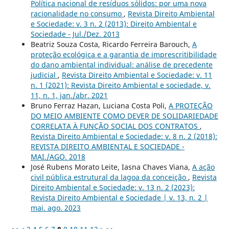
Política nacional de resíduos sólidos: por uma nova
racionalidade no consumo
,
Revista Direito Ambiental
e Sociedade: v. 3 n. 2 (2013): Direito Ambiental e
Sociedade - Jul./Dez. 2013
Beatriz Souza Costa, Ricardo Ferreira Barouch,
A
proteção ecológica e a garantia de imprescritibilidade
do dano ambiental individual: análise de precedente
judicial
,
Revista Direito Ambiental e Sociedade: v. 11
n. 1 (2021): Revista Direito Ambiental e sociedade, v.
11, n. 1, jan./abr. 2021
Bruno Ferraz Hazan, Luciana Costa Poli,
A PROTEÇÃO
DO MEIO AMBIENTE COMO DEVER DE SOLIDARIEDADE
CORRELATA À FUNÇÃO SOCIAL DOS CONTRATOS
,
Revista Direito Ambiental e Sociedade: v. 8 n. 2 (2018):
REVISTA DIREITO AMBIENTAL E SOCIEDADE -
MAI./AGO. 2018
José Rubens Morato Leite, Iasna Chaves Viana,
A ação
civil pública estrutural da lagoa da conceição
,
Revista
Direito Ambiental e Sociedade: v. 13 n. 2 (2023):
Revista Direito Ambiental e Sociedade | v. 13, n. 2 |
mai. ago. 2023