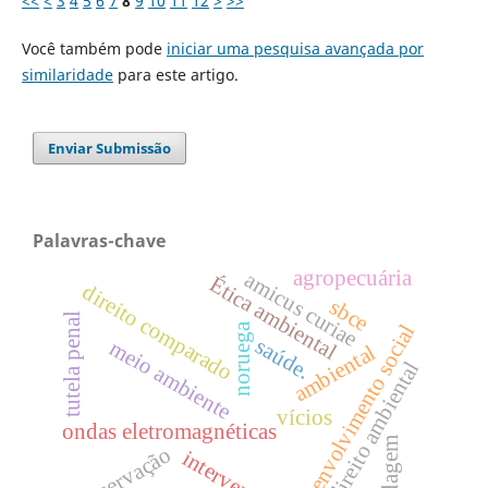
<<
<
3
4
5
6
7
8
9
10
11
12
>
>>
Você também pode
iniciar uma pesquisa avançada por
similaridade
para este artigo.
Enviar Submissão
Palavras-chave
agropecuária
amicus curiae
Ética ambiental
direito comparado
sbce
tutela penal
noruega
desenvolvimento social
saúde.
meio ambiente
ambiental
direito ambiental
vícios
ondas eletromagnéticas
rotulagem
preservação
intervenção