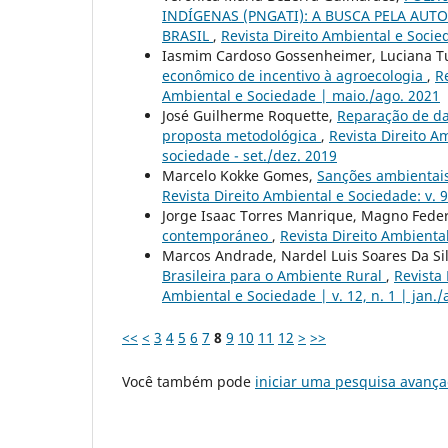
INDÍGENAS (PNGATI): A BUSCA PELA AUT
BRASIL
,
Revista Direito Ambiental e Socied
Iasmim Cardoso Gossenheimer, Luciana Tu
econômico de incentivo à agroecologia
,
Re
Ambiental e Sociedade | maio./ago. 2021
José Guilherme Roquette,
Reparação de da
proposta metodológica
,
Revista Direito Am
sociedade - set./dez. 2019
Marcelo Kokke Gomes,
Sanções ambientais
Revista Direito Ambiental e Sociedade: v. 
Jorge Isaac Torres Manrique, Magno Fede
contemporáneo
,
Revista Direito Ambiental
Marcos Andrade, Nardel Luis Soares Da Si
Brasileira para o Ambiente Rural
,
Revista 
Ambiental e Sociedade | v. 12, n. 1 | jan./
<<
<
3
4
5
6
7
8
9
10
11
12
>
>>
Você também pode
iniciar uma pesquisa avança