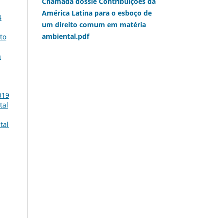
Chamada dossiê Contribuições da
América Latina para o esboço de
4
um direito comum em matéria
ambiental.pdf
ito
a
019
tal
tal