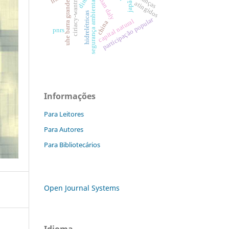
herman daly
crianças
ciriacy-wantrup
japão
segurança ambiental
uhe barra grande.
atingidos
hidrelétricas
participação popular
capital natural
china
pnrs
Informações
Para Leitores
Para Autores
Para Bibliotecários
Open Journal Systems
Idioma