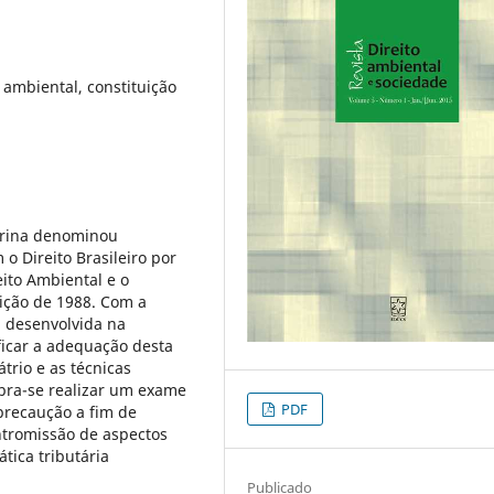
 ambiental, constituição
utrina denominou
o Direito Brasileiro por
eito Ambiental e o
uição de 1988. Com a
á desenvolvida na
ificar a adequação desta
trio e as técnicas
bra-se realizar um exame
PDF
 precaução a fim de
ntromissão de aspectos
tica tributária
Publicado