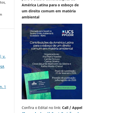
tos,
América Latina para o esboço de
um direito comum em matéria
em
ambiental
| v.
 NA
n. 1
Confira o Edital no link:
Call / Appel