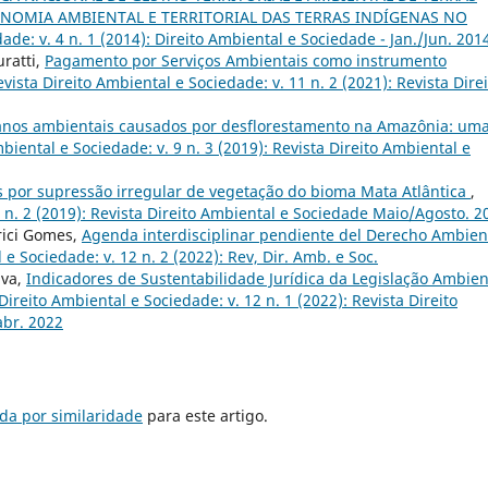
ONOMIA AMBIENTAL E TERRITORIAL DAS TERRAS INDÍGENAS NO
ade: v. 4 n. 1 (2014): Direito Ambiental e Sociedade - Jan./Jun. 201
ratti,
Pagamento por Serviços Ambientais como instrumento
vista Direito Ambiental e Sociedade: v. 11 n. 2 (2021): Revista Dire
nos ambientais causados por desflorestamento na Amazônia: um
biental e Sociedade: v. 9 n. 3 (2019): Revista Direito Ambiental e
 por supressão irregular de vegetação do bioma Mata Atlântica
,
9 n. 2 (2019): Revista Direito Ambiental e Sociedade Maio/Agosto. 2
rici Gomes,
Agenda interdisciplinar pendiente del Derecho Ambien
 e Sociedade: v. 12 n. 2 (2022): Rev, Dir. Amb. e Soc.
lva,
Indicadores de Sustentabilidade Jurídica da Legislação Ambien
Direito Ambiental e Sociedade: v. 12 n. 1 (2022): Revista Direito
abr. 2022
da por similaridade
para este artigo.