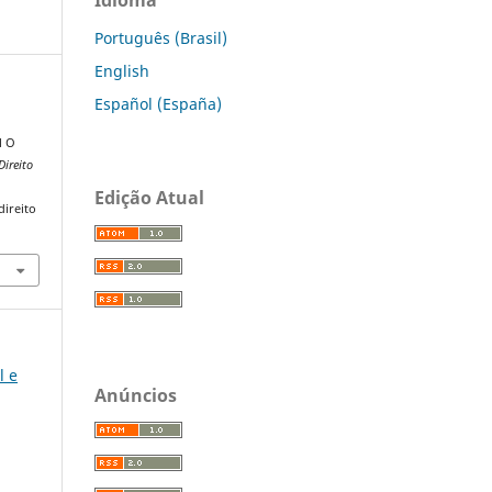
Português (Brasil)
English
Español (España)
M O
Direito
Edição Atual
direito
l e
Anúncios