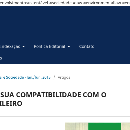
senvolvimentosustentável #sociedade #law #environmentallaw #e
Indexação
Política Editorial
Contato
s
al e Sociedade - Jan./Jun. 2015
/
Artigos
 SUA COMPATIBILIDADE COM O
ILEIRO