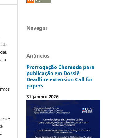
Navegar
o
mato
ial.
Anúncios
ar a
Prorrogação Chamada para
publicação em Dossiê
Deadline extension Call for
papers
termos
31 janeiro 2026
ença e
cê
ia