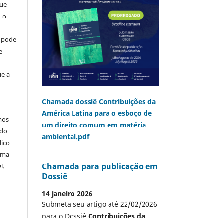
que
u o
o pode
e
ue a
Chamada dossiê Contribuições da
América Latina para o esboço de
mos
um direito comum em matéria
 do
ambiental.pdf
lico
 uma
Chamada para publicação em
l.
Dossiê
A
14 janeiro 2026
Submeta seu artigo até 22/02/2026
para o Dossiê
Contribuições da