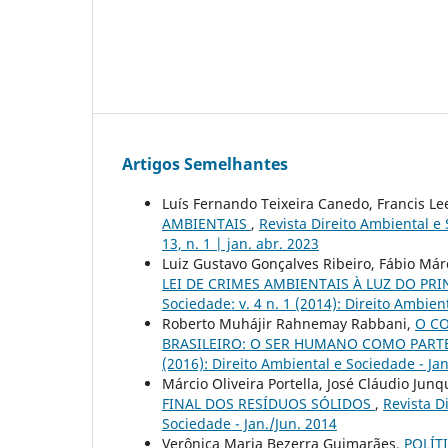
Artigos Semelhantes
Luís Fernando Teixeira Canedo, Francis Le
AMBIENTAIS
,
Revista Direito Ambiental e 
13, n. 1 | jan. abr. 2023
Luiz Gustavo Gonçalves Ribeiro, Fábio Márc
LEI DE CRIMES AMBIENTAIS À LUZ DO P
Sociedade: v. 4 n. 1 (2014): Direito Ambien
Roberto Muhájir Rahnemay Rabbani,
O C
BRASILEIRO: O SER HUMANO COMO PART
(2016): Direito Ambiental e Sociedade - Jan
Márcio Oliveira Portella, José Cláudio Junq
FINAL DOS RESÍDUOS SÓLIDOS
,
Revista D
Sociedade - Jan./Jun. 2014
Verônica Maria Bezerra Guimarães,
POLÍT