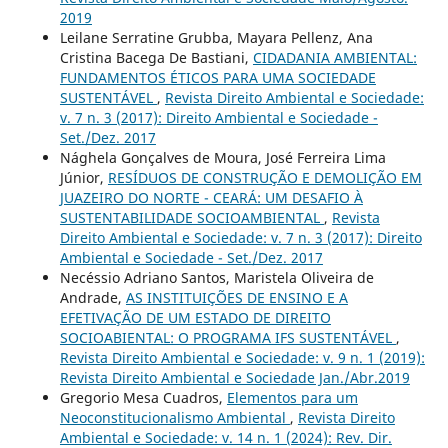
2019
Leilane Serratine Grubba, Mayara Pellenz, Ana
Cristina Bacega De Bastiani,
CIDADANIA AMBIENTAL:
FUNDAMENTOS ÉTICOS PARA UMA SOCIEDADE
SUSTENTÁVEL
,
Revista Direito Ambiental e Sociedade:
v. 7 n. 3 (2017): Direito Ambiental e Sociedade -
Set./Dez. 2017
Nághela Gonçalves de Moura, José Ferreira Lima
Júnior,
RESÍDUOS DE CONSTRUÇÃO E DEMOLIÇÃO EM
JUAZEIRO DO NORTE - CEARÁ: UM DESAFIO À
SUSTENTABILIDADE SOCIOAMBIENTAL
,
Revista
Direito Ambiental e Sociedade: v. 7 n. 3 (2017): Direito
Ambiental e Sociedade - Set./Dez. 2017
Necéssio Adriano Santos, Maristela Oliveira de
Andrade,
AS INSTITUIÇÕES DE ENSINO E A
EFETIVAÇÃO DE UM ESTADO DE DIREITO
SOCIOABIENTAL: O PROGRAMA IFS SUSTENTÁVEL
,
Revista Direito Ambiental e Sociedade: v. 9 n. 1 (2019):
Revista Direito Ambiental e Sociedade Jan./Abr.2019
Gregorio Mesa Cuadros,
Elementos para um
Neoconstitucionalismo Ambiental
,
Revista Direito
Ambiental e Sociedade: v. 14 n. 1 (2024): Rev. Dir.