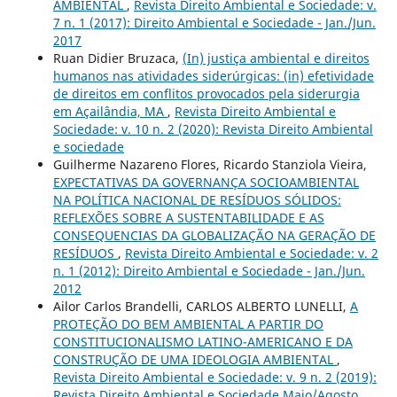
AMBIENTAL
,
Revista Direito Ambiental e Sociedade: v.
7 n. 1 (2017): Direito Ambiental e Sociedade - Jan./Jun.
2017
Ruan Didier Bruzaca,
(In) justiça ambiental e direitos
humanos nas atividades siderúrgicas: (in) efetividade
de direitos em conflitos provocados pela siderurgia
em Açailândia, MA
,
Revista Direito Ambiental e
Sociedade: v. 10 n. 2 (2020): Revista Direito Ambiental
e sociedade
Guilherme Nazareno Flores, Ricardo Stanziola Vieira,
EXPECTATIVAS DA GOVERNANÇA SOCIOAMBIENTAL
NA POLÍTICA NACIONAL DE RESÍDUOS SÓLIDOS:
REFLEXÕES SOBRE A SUSTENTABILIDADE E AS
CONSEQUENCIAS DA GLOBALIZAÇÃO NA GERAÇÃO DE
RESÍDUOS
,
Revista Direito Ambiental e Sociedade: v. 2
n. 1 (2012): Direito Ambiental e Sociedade - Jan./Jun.
2012
Ailor Carlos Brandelli, CARLOS ALBERTO LUNELLI,
A
PROTEÇÃO DO BEM AMBIENTAL A PARTIR DO
CONSTITUCIONALISMO LATINO-AMERICANO E DA
CONSTRUÇÃO DE UMA IDEOLOGIA AMBIENTAL
,
Revista Direito Ambiental e Sociedade: v. 9 n. 2 (2019):
Revista Direito Ambiental e Sociedade Maio/Agosto.