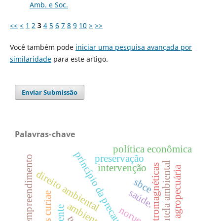
Amb. e Soc.
<<
<
1
2
3
4
5
6
7
8
9
10
>
>>
Você também pode
iniciar uma pesquisa avançada por
similaridade
para este artigo.
Enviar Submissão
Palavras-chave
política econômica
princípio da precaução
preservação
porte do empreendimento
tutela ambiental
intervenção
ondas eletromagnéticas
agropecuária
direito ambiental
sbce
saúde.
amicus curiae
ambiental
noruega