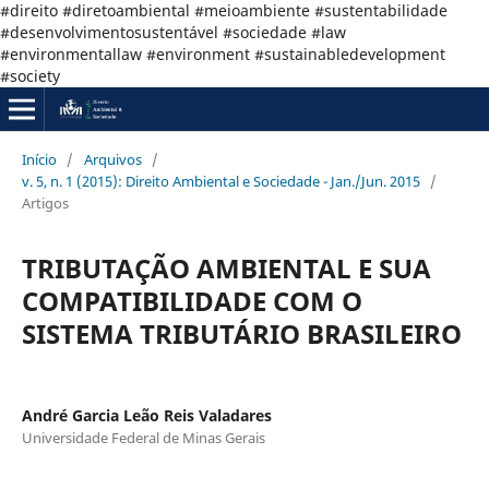
#direito #diretoambiental #meioambiente #sustentabilidade
#desenvolvimentosustentável #sociedade #law
#environmentallaw #environment #sustainabledevelopment
#society
Início
/
Arquivos
/
v. 5, n. 1 (2015): Direito Ambiental e Sociedade - Jan./Jun. 2015
/
Artigos
TRIBUTAÇÃO AMBIENTAL E SUA
COMPATIBILIDADE COM O
SISTEMA TRIBUTÁRIO BRASILEIRO
André Garcia Leão Reis Valadares
Universidade Federal de Minas Gerais