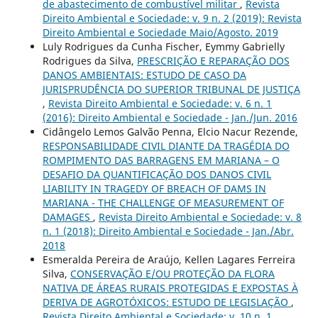
de abastecimento de combustível militar
,
Revista
Direito Ambiental e Sociedade: v. 9 n. 2 (2019): Revista
Direito Ambiental e Sociedade Maio/Agosto. 2019
Luly Rodrigues da Cunha Fischer, Eymmy Gabrielly
Rodrigues da Silva,
PRESCRIÇÃO E REPARAÇÃO DOS
DANOS AMBIENTAIS: ESTUDO DE CASO DA
JURISPRUDÊNCIA DO SUPERIOR TRIBUNAL DE JUSTIÇA
,
Revista Direito Ambiental e Sociedade: v. 6 n. 1
(2016): Direito Ambiental e Sociedade - Jan./Jun. 2016
Cidângelo Lemos Galvão Penna, Elcio Nacur Rezende,
RESPONSABILIDADE CIVIL DIANTE DA TRAGÉDIA DO
ROMPIMENTO DAS BARRAGENS EM MARIANA – O
DESAFIO DA QUANTIFICAÇÃO DOS DANOS CIVIL
LIABILITY IN TRAGEDY OF BREACH OF DAMS IN
MARIANA - THE CHALLENGE OF MEASUREMENT OF
DAMAGES
,
Revista Direito Ambiental e Sociedade: v. 8
n. 1 (2018): Direito Ambiental e Sociedade - Jan./Abr.
2018
Esmeralda Pereira de Araújo, Kellen Lagares Ferreira
Silva,
CONSERVAÇÃO E/OU PROTEÇÃO DA FLORA
NATIVA DE ÁREAS RURAIS PROTEGIDAS E EXPOSTAS À
DERIVA DE AGROTÓXICOS: ESTUDO DE LEGISLAÇÃO
,
Revista Direito Ambiental e Sociedade: v. 10 n. 1