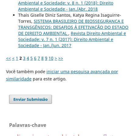
Ambiental e Sociedade: v. 8 n. 1 (2018): Direito
Ambiental e Sociedade - Jan./Abr. 2018
Thais Giselle Diniz Santos, Katya Regina Isaguirre-
Torres,
SISTEMA BRASILEIRO DE BIOSSEGURANÇA E
TRANSGÊNICOS: DESAFIOS À EFETIVAÇÃO DO ESTADO
DE DIREITO AMBIENTAL
,
Revista Direito Ambiental e
Sociedade: v. 7 n. 1 (2017): Direito Ambiental e
Sociedade - Jan./Jun. 2017
<<
<
1
2
3
4
5
6
7
8
9
10
>
>>
Você também pode
iniciar uma pesquisa avançada por
similaridade
para este artigo.
Enviar Submissão
Palavras-chave