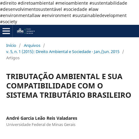
#direito #diretoambiental #meioambiente #sustentabilidade
#desenvolvimentosustentável #sociedade #law
#environmentallaw #environment #sustainabledevelopment
#society
Início
/
Arquivos
/
v. 5, n. 1 (2015): Direito Ambiental e Sociedade - Jan./Jun. 2015
/
Artigos
TRIBUTAÇÃO AMBIENTAL E SUA
COMPATIBILIDADE COM O
SISTEMA TRIBUTÁRIO BRASILEIRO
André Garcia Leão Reis Valadares
Universidade Federal de Minas Gerais