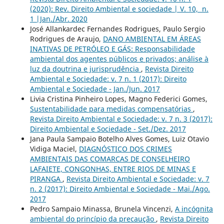
(2020): Rev. Direito Ambiental e sociedade | V. 10, n.
1 |Jan./Abr. 2020
José Allankardec Fernandes Rodrigues, Paulo Sergio
Rodrigues de Araujo,
DANO AMBIENTAL EM ÁREAS
INATIVAS DE PETRÓLEO E GÁS: Responsabilidade
ambiental dos agentes públicos e privados; análise à
luz da doutrina e jurisprudência
,
Revista Direito
Ambiental e Sociedade: v. 7 n. 1 (2017): Direito
Ambiental e Sociedade - Jan./Jun. 2017
Livia Cristina Pinheiro Lopes, Magno Federici Gomes,
Sustentabilidade para medidas compensatórias
,
Revista Direito Ambiental e Sociedade: v. 7 n. 3 (2017):
Direito Ambiental e Sociedade - Set./Dez. 2017
Jana Paula Sampaio Botelho Alves Gomes, Luiz Otavio
Vidiga Maciel,
DIAGNÓSTICO DOS CRIMES
AMBIENTAIS DAS COMARCAS DE CONSELHEIRO
LAFAIETE, CONGONHAS, ENTRE RIOS DE MINAS E
PIRANGA
,
Revista Direito Ambiental e Sociedade: v. 7
n. 2 (2017): Direito Ambiental e Sociedade - Mai./Ago.
2017
Pedro Sampaio Minassa, Brunela Vincenzi,
A incógnita
ambiental do princípio da precaução
,
Revista Direito