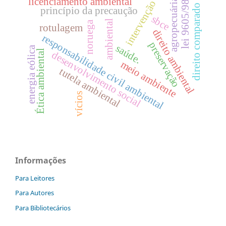
licenciamento ambiental
agropecuária
intervenção
lei 9605/98
direito comparado
princípio da precaução
sbce
ambiental
noruega
rotulagem
direito ambiental
responsabilidade civil ambiental
preservação
saúde.
energia eólica
Ética ambiental
desenvolvimento social
meio ambiente
tutela ambiental
vícios
Informações
Para Leitores
Para Autores
Para Bibliotecários