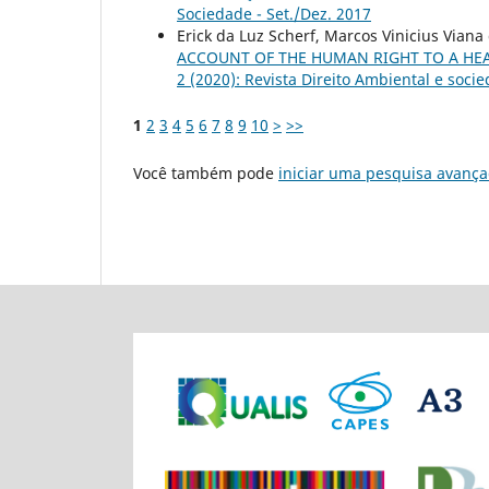
Sociedade - Set./Dez. 2017
Erick da Luz Scherf, Marcos Vinicius Viana 
ACCOUNT OF THE HUMAN RIGHT TO A H
2 (2020): Revista Direito Ambiental e soci
1
2
3
4
5
6
7
8
9
10
>
>>
Você também pode
iniciar uma pesquisa avança