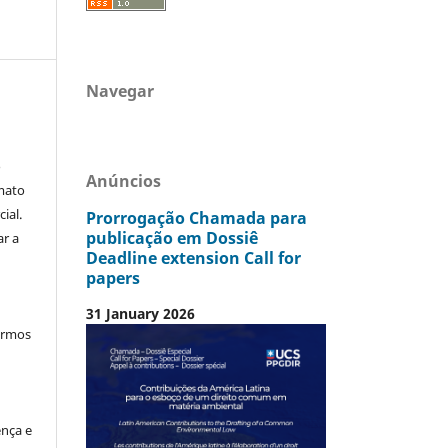
Navegar
o
Anúncios
mato
ial.
Prorrogação Chamada para
publicação em Dossiê
ar a
Deadline extension Call for
papers
31 January 2026
termos
ença e