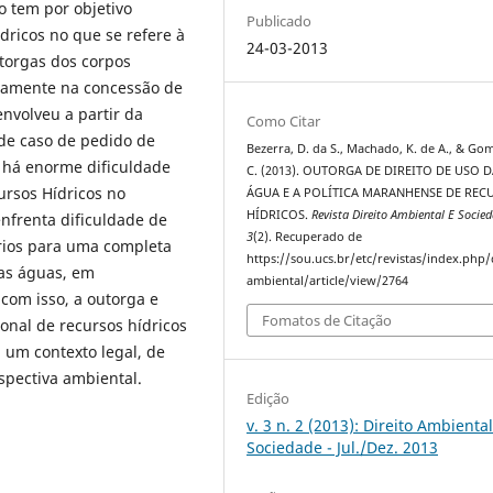
o tem por objetivo
Publicado
dricos no que se refere à
24-03-2013
torgas dos corpos
icamente na concessão de
envolveu a partir da
Como Citar
 de caso de pedido de
Bezerra, D. da S., Machado, K. de A., & Gom
 há enorme dificuldade
C. (2013). OUTORGA DE DIREITO DE USO 
ursos Hídricos no
ÁGUA E A POLÍTICA MARANHENSE DE REC
HÍDRICOS.
Revista Direito Ambiental E Socie
frenta dificuldade de
3
(2). Recuperado de
rios para uma completa
https://sou.ucs.br/etc/revistas/index.php/
das águas, em
ambiental/article/view/2764
com isso, a outorga e
Fomatos de Citação
ional de recursos hídricos
 um contexto legal, de
spectiva ambiental.
Edição
v. 3 n. 2 (2013): Direito Ambiental
Sociedade - Jul./Dez. 2013