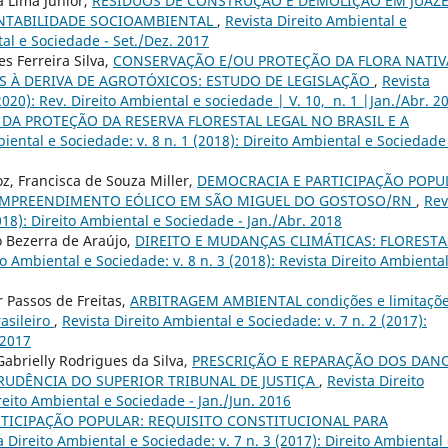
a Lima Júnior,
RESÍDUOS DE CONSTRUÇÃO E DEMOLIÇÃO EM JUAZ
ENTABILIDADE SOCIOAMBIENTAL
,
Revista Direito Ambiental e
tal e Sociedade - Set./Dez. 2017
s Ferreira Silva,
CONSERVAÇÃO E/OU PROTEÇÃO DA FLORA NATIV
AS À DERIVA DE AGROTÓXICOS: ESTUDO DE LEGISLAÇÃO
,
Revista
2020): Rev. Direito Ambiental e sociedade | V. 10, n. 1 |Jan./Abr. 2
DA PROTEÇÃO DA RESERVA FLORESTAL LEGAL NO BRASIL E A
iental e Sociedade: v. 8 n. 1 (2018): Direito Ambiental e Sociedade
, Francisca de Souza Miller,
DEMOCRACIA E PARTICIPAÇÃO POPU
EMPREENDIMENTO EÓLICO EM SÃO MIGUEL DO GOSTOSO/RN
,
Rev
018): Direito Ambiental e Sociedade - Jan./Abr. 2018
o Bezerra de Araújo,
DIREITO E MUDANÇAS CLIMÁTICAS: FLORESTA
to Ambiental e Sociedade: v. 8 n. 3 (2018): Revista Direito Ambiental
 Passos de Freitas,
ARBITRAGEM AMBIENTAL condições e limitaçõ
rasileiro
,
Revista Direito Ambiental e Sociedade: v. 7 n. 2 (2017):
 2017
abrielly Rodrigues da Silva,
PRESCRIÇÃO E REPARAÇÃO DOS DAN
PRUDÊNCIA DO SUPERIOR TRIBUNAL DE JUSTIÇA
,
Revista Direito
reito Ambiental e Sociedade - Jan./Jun. 2016
TICIPAÇÃO POPULAR: REQUISITO CONSTITUCIONAL PARA
a Direito Ambiental e Sociedade: v. 7 n. 3 (2017): Direito Ambiental