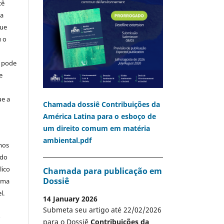
cê
ia
que
u o
o pode
e
ue a
Chamada dossiê Contribuições da
América Latina para o esboço de
um direito comum em matéria
ambiental.pdf
mos
 do
lico
Chamada para publicação em
Dossiê
 uma
l.
14 January 2026
Submeta seu artigo até 22/02/2026
A
para o Dossiê
Contribuições da