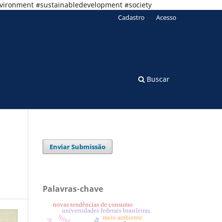
nvironment #sustainabledevelopment #society
Cadastro
Acesso
Buscar
Enviar Submissão
Palavras-chave
novas tendências de consumo
universidades federais brasileiras.
meio ambiente