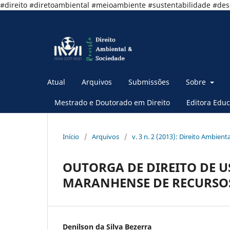
#direito #diretoambiental #meioambiente #sustentabilidade #de
Atual
Arquivos
Submissões
Sobre
Mestrado e Doutorado em Direito
Editora Educ
Início
/
Arquivos
/
v. 3 n. 2 (2013): Direito Ambient
OUTORGA DE DIREITO DE U
MARANHENSE DE RECURSOS
Denilson da Silva Bezerra