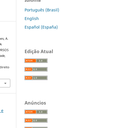
Português (Brasil)
English
Español (España)
es, A.
DA
URSOS
Edição Atual
dade
,
direito
Anúncios
 e