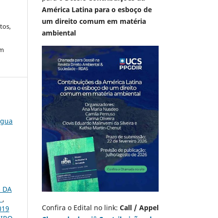
América Latina para o esboço de
um direito comum em matéria
tos,
ambiental
em
água
 DA
R
,
Confira o Edital no link:
Call / Appel
019