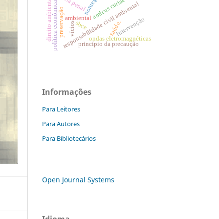
tutela penal
noruega
direito ambiental
amicus curiae
política econômica
responsabilidade civil ambiental
preservação
ambiental
intervenção
saúde.
sbce
vícios
ondas eletromagnéticas
princípio da precaução
Informações
Para Leitores
Para Autores
Para Bibliotecários
Open Journal Systems
Idioma