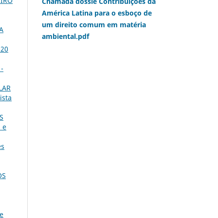
EIRO
Chamada dossiê Contribuições da
América Latina para o esboço de
um direito comum em matéria
A
ambiental.pdf
020
 -
LAR
ista
S
 e
es
OS
 e