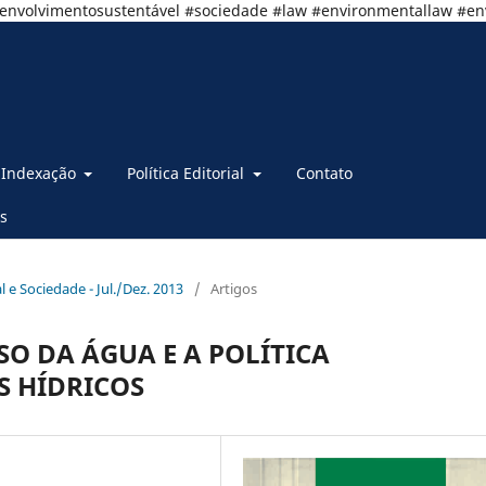
senvolvimentosustentável #sociedade #law #environmentallaw #e
Indexação
Política Editorial
Contato
s
al e Sociedade - Jul./Dez. 2013
/
Artigos
SO DA ÁGUA E A POLÍTICA
 HÍDRICOS