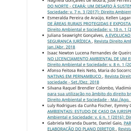
Nághela Gonçalves de Moura, José Ferreir
DO NORTE - CEARÁ: UM DESAFIO À SUST
Sociedade: v. 7 n. 3 (2017): Direito Ambien
Esmeralda Pereira de Araújo, Kellen Lagare
DE ÁREAS RURAIS PROTEGIDAS E EXPOST
Direito Ambiental e Sociedade: v. 10 n. 1 (
Juliana Seawright Gonçalves,
A EVOLUÇAO 
SEGURANÇA JURÍDICA
,
Revista Direito Amb
Jan./Abr. 2018
Isaac Newton Lucena Fernandes de Queiroz
NO LICENCIAMENTO AMBIENTAL DE UM 
Direito Ambiental e Sociedade: v. 8 n. 1 (2
Afonso Feitosa Reis Neto, Maria do Socorr
NATIVAS EM PERNAMBUCO
,
Revista Direi
sociedade - Set./Dez. 2018
Silvana Raquel Brendler Colombo, Vladimir
para sua utilização no âmbito do direito b
Direito Ambiental e Sociedade - Mai./Ago.
Luly Rodrigues da Cunha Fischer, Eymmy G
AMBIENTAIS: ESTUDO DE CASO DA JURIS
Ambiental e Sociedade: v. 6 n. 1 (2016): Di
Gabriela Miranda Duarte, Daniel Gaio,
PAR
ELABORAÇÃO DO PLANO DIRETOR
,
Revist