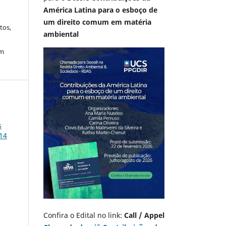
América Latina para o esboço de
um direito comum em matéria
tos,
ambiental
em
s
014
Confira o Edital no link:
Call / Appel