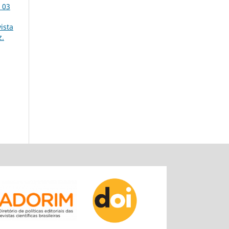
. 03
ista
z.