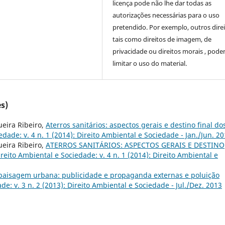
licença pode não lhe dar todas as
autorizações necessárias para o uso
pretendido. Por exemplo, outros direi
tais como direitos de imagem, de
privacidade ou direitos morais , pod
limitar o uso do material.
s)
ueira Ribeiro,
Aterros sanitários: aspectos gerais e destino final do
edade: v. 4 n. 1 (2014): Direito Ambiental e Sociedade - Jan./Jun. 2
ueira Ribeiro,
ATERROS SANITÁRIOS: ASPECTOS GERAIS E DESTINO
ireito Ambiental e Sociedade: v. 4 n. 1 (2014): Direito Ambiental e
paisagem urbana: publicidade e propaganda externas e poluição
de: v. 3 n. 2 (2013): Direito Ambiental e Sociedade - Jul./Dez. 2013