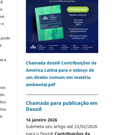
cê
ia
que
u o
o pode
e
ue a
Chamada dossiê Contribuições da
América Latina para o esboço de
um direito comum em matéria
ambiental.pdf
mos
 do
lico
Chamada para publicação em
Dossiê
 uma
l.
14 janeiro 2026
Submeta seu artigo até 22/02/2026
A
para o Dossiê
Contribuições da