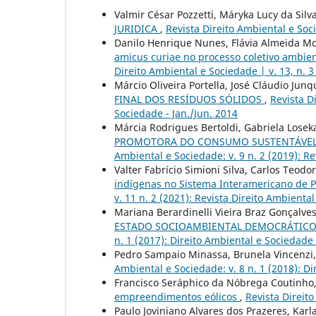
Valmir César Pozzetti, Máryka Lucy da Sil
JURIDICA
,
Revista Direito Ambiental e Soci
Danilo Henrique Nunes, Flávia Almeida Mo
amicus curiae no processo coletivo ambie
Direito Ambiental e Sociedade | v. 13, n. 3
Márcio Oliveira Portella, José Cláudio Junq
FINAL DOS RESÍDUOS SÓLIDOS
,
Revista D
Sociedade - Jan./Jun. 2014
Márcia Rodrigues Bertoldi, Gabriela Lose
PROMOTORA DO CONSUMO SUSTENTÁVEL:
Ambiental e Sociedade: v. 9 n. 2 (2019): R
Valter Fabrício Simioni Silva, Carlos Teodo
indígenas no Sistema Interamericano de 
v. 11 n. 2 (2021): Revista Direito Ambient
Mariana Berardinelli Vieira Braz Gonçalve
ESTADO SOCIOAMBIENTAL DEMOCRÁTICO 
n. 1 (2017): Direito Ambiental e Sociedade 
Pedro Sampaio Minassa, Brunela Vincenzi
Ambiental e Sociedade: v. 8 n. 1 (2018): D
Francisco Seráphico da Nóbrega Coutinho,
empreendimentos eólicos
,
Revista Direito
Paulo Joviniano Alvares dos Prazeres, Karl