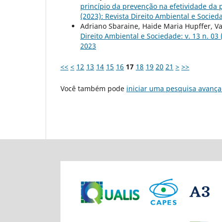
princípio da prevenção na efetividade da
(2023): Revista Direito Ambiental e Socieda
Adriano Sbaraine, Haide Maria Hupffer, V
Direito Ambiental e Sociedade: v. 13 n. 03 
2023
<<
<
12
13
14
15
16
17
18
19
20
21
>
>>
Você também pode
iniciar uma pesquisa avança