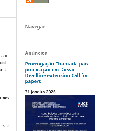
Navegar
o
Anúncios
mato
ial.
Prorrogação Chamada para
publicação em Dossiê
ar a
Deadline extension Call for
papers
31 janeiro 2026
termos
ença e