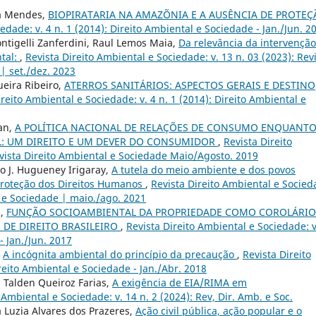
va Mendes,
BIOPIRATARIA NA AMAZÕNIA E A AUSÊNCIA DE PROTEÇ
edade: v. 4 n. 1 (2014): Direito Ambiental e Sociedade - Jan./Jun. 2
ntigelli Zanferdini, Raul Lemos Maia,
Da relevância da intervençã
ntal:
,
Revista Direito Ambiental e Sociedade: v. 13 n. 03 (2023): Rev
 | set./dez. 2023
ueira Ribeiro,
ATERROS SANITÁRIOS: ASPECTOS GERAIS E DESTINO
ireito Ambiental e Sociedade: v. 4 n. 1 (2014): Direito Ambiental e
kan,
A POLÍTICA NACIONAL DE RELAÇÕES DE CONSUMO ENQUANT
 UM DIREITO E UM DEVER DO CONSUMIDOR
,
Revista Direito
evista Direito Ambiental e Sociedade Maio/Agosto. 2019
ro J. Hugueney Irigaray,
A tutela do meio ambiente e dos povos
Proteção dos Direitos Humanos
,
Revista Direito Ambiental e Socied
al e Sociedade | maio./ago. 2021
s,
FUNÇÃO SOCIOAMBIENTAL DA PROPRIEDADE COMO COROLÁRIO
DE DIREITO BRASILEIRO
,
Revista Direito Ambiental e Sociedade: v
- Jan./Jun. 2017
,
A incógnita ambiental do princípio da precaução
,
Revista Direito
ireito Ambiental e Sociedade - Jan./Abr. 2018
 Talden Queiroz Farias,
A exigência de EIA/RIMA em
 Ambiental e Sociedade: v. 14 n. 2 (2024): Rev, Dir. Amb. e Soc.
a Luzia Alvares dos Prazeres,
Ação civil pública, ação popular e o