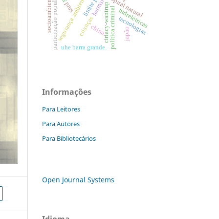
socioambientalismo
herman daly
segurança ambiental
capital natural
participação popular
pnrs
ciriacy-wantrup
política criminal
hidrelétricas
tecnologias
crianças
china
japão
uhe barra grande.
Informações
Para Leitores
Para Autores
Para Bibliotecários
Open Journal Systems
Idioma