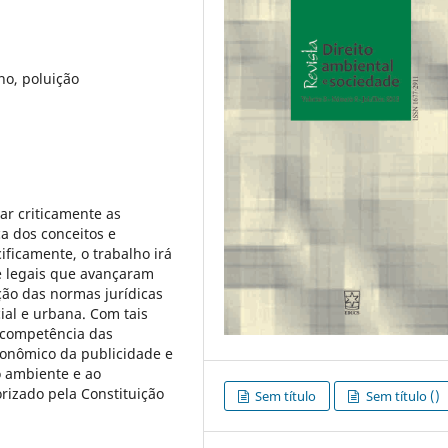
o, poluição
ar criticamente as
ca dos conceitos e
ficamente, o trabalho irá
 e legais que avançaram
ção das normas jurídicas
ial e urbana. Com tais
a competência das
conômico da publicidade e
o ambiente e ao
rizado pela Constituição
Sem título
Sem título ()