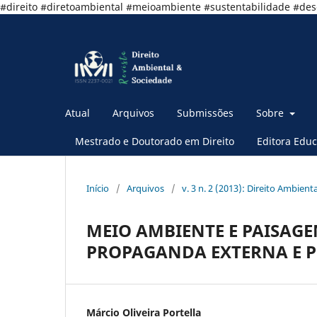
#direito #diretoambiental #meioambiente #sustentabilidade #de
Atual
Arquivos
Submissões
Sobre
Mestrado e Doutorado em Direito
Editora Educ
Início
/
Arquivos
/
v. 3 n. 2 (2013): Direito Ambient
MEIO AMBIENTE E PAISAGE
PROPAGANDA EXTERNA E P
Márcio Oliveira Portella