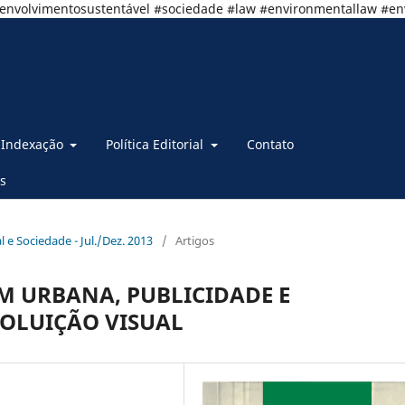
senvolvimentosustentável #sociedade #law #environmentallaw #e
Indexação
Política Editorial
Contato
s
al e Sociedade - Jul./Dez. 2013
/
Artigos
M URBANA, PUBLICIDADE E
OLUIÇÃO VISUAL