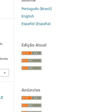
Português (Brasil)
English
Español (España)
AL.
Edição Atual
direito
Anúncios
 e