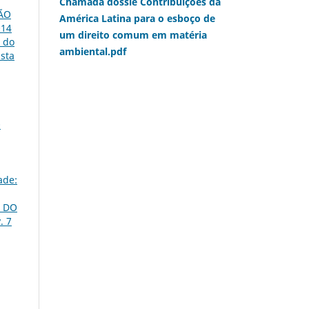
Chamada dossiê Contribuições da
ÃO
América Latina para o esboço de
014
um direito comum em matéria
o do
ambiental.pdf
ista
O
ade:
 DO
. 7