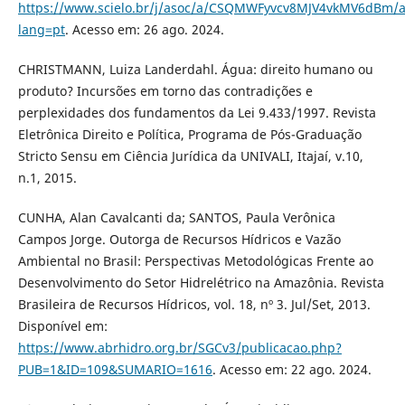
https://www.scielo.br/j/asoc/a/CSQMWFyvcv8MJV4vkMV6dBm/a
lang=pt
. Acesso em: 26 ago. 2024.
CHRISTMANN, Luiza Landerdahl. Água: direito humano ou
produto? Incursões em torno das contradições e
perplexidades dos fundamentos da Lei 9.433/1997. Revista
Eletrônica Direito e Política, Programa de Pós-Graduação
Stricto Sensu em Ciência Jurídica da UNIVALI, Itajaí, v.10,
n.1, 2015.
CUNHA, Alan Cavalcanti da; SANTOS, Paula Verônica
Campos Jorge. Outorga de Recursos Hídricos e Vazão
Ambiental no Brasil: Perspectivas Metodológicas Frente ao
Desenvolvimento do Setor Hidrelétrico na Amazônia. Revista
Brasileira de Recursos Hídricos, vol. 18, nº 3. Jul/Set, 2013.
Disponível em:
https://www.abrhidro.org.br/SGCv3/publicacao.php?
PUB=1&ID=109&SUMARIO=1616
. Acesso em: 22 ago. 2024.