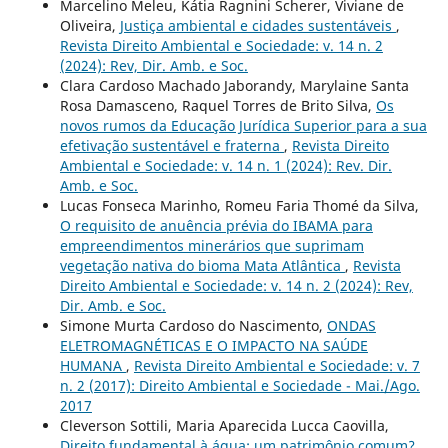
Marcelino Meleu, Kátia Ragnini Scherer, Viviane de
Oliveira,
Justiça ambiental e cidades sustentáveis
,
Revista Direito Ambiental e Sociedade: v. 14 n. 2
(2024): Rev, Dir. Amb. e Soc.
Clara Cardoso Machado Jaborandy, Marylaine Santa
Rosa Damasceno, Raquel Torres de Brito Silva,
Os
novos rumos da Educação Jurídica Superior para a sua
efetivação sustentável e fraterna
,
Revista Direito
Ambiental e Sociedade: v. 14 n. 1 (2024): Rev. Dir.
Amb. e Soc.
Lucas Fonseca Marinho, Romeu Faria Thomé da Silva,
O requisito de anuência prévia do IBAMA para
empreendimentos minerários que suprimam
vegetação nativa do bioma Mata Atlântica
,
Revista
Direito Ambiental e Sociedade: v. 14 n. 2 (2024): Rev,
Dir. Amb. e Soc.
Simone Murta Cardoso do Nascimento,
ONDAS
ELETROMAGNÉTICAS E O IMPACTO NA SAÚDE
HUMANA
,
Revista Direito Ambiental e Sociedade: v. 7
n. 2 (2017): Direito Ambiental e Sociedade - Mai./Ago.
2017
Cleverson Sottili, Maria Aparecida Lucca Caovilla,
Direito fundamental à água: um patrimônio comum?
,