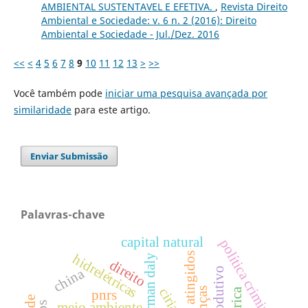
AMBIENTAL SUSTENTAVEL E EFETIVA.
,
Revista Direito
Ambiental e Sociedade: v. 6 n. 2 (2016): Direito
Ambiental e Sociedade - Jul./Dez. 2016
<<
<
4
5
6
7
8
9
10
11
12
13
>
>>
Você também pode
iniciar uma pesquisa avançada por
similaridade
para este artigo.
Enviar Submissão
Palavras-chave
capital natural
política criminal
atingidos
hidrelétricas
herman daly
direito
china
pnrs
meio ambiente