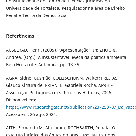
Constitucional e do Centro de Ciências Jurídicas da
Universidade de Fortaleza. Pesquisador na área de Direito
Penal e Teoria da Democracia.
Referências
ACSELRAD, Henri. (2005), “Apresentação”. In: ZHOURI,
Andréa. (Org.). A insustentável leveza da política ambiental.
Belo Horizonte: Autêntica. pp. 13-35.
AGRA, Sidnei Gusmão; COLLISCHONN, Walter; FREITAS,
Glauco Kimura de; PRIANTE, Gabriela Rocha. APRH –
Associação Portuguesa dos Recursos Hídricos, 2006.
Disponível em:
https://www.researchgate.net/publication/237250787_Da_Vazao
Acesso em: 26 ago. 2024.
AITH, Fernando M. Abujamra; ROTHBARTH, Renata. O
estatuto jurídico das águas no Brasil. Revista Estudos