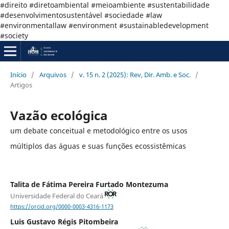
#direito #diretoambiental #meioambiente #sustentabilidade
#desenvolvimentosustentável #sociedade #law
#environmentallaw #environment #sustainabledevelopment
#society
Início
/
Arquivos
/
v. 15 n. 2 (2025): Rev, Dir. Amb. e Soc.
/
Artigos
Vazão ecológica
um debate conceitual e metodológico entre os usos
múltiplos das águas e suas funções ecossistêmicas
Talita de Fátima Pereira Furtado Montezuma
Universidade Federal do Ceará
https://orcid.org/0000-0003-4316-1173
Luis Gustavo Régis Pitombeira