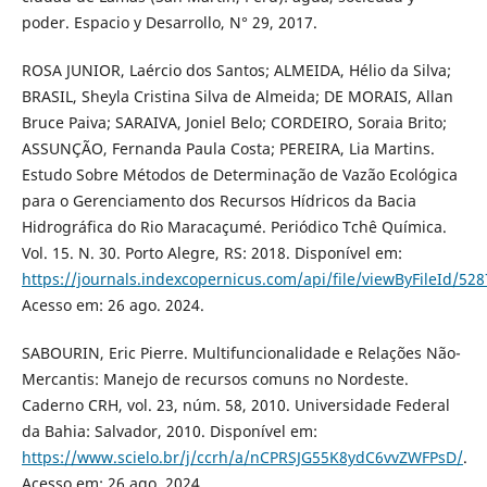
poder. Espacio y Desarrollo, N° 29, 2017.
ROSA JUNIOR, Laércio dos Santos; ALMEIDA, Hélio da Silva;
BRASIL, Sheyla Cristina Silva de Almeida; DE MORAIS, Allan
Bruce Paiva; SARAIVA, Joniel Belo; CORDEIRO, Soraia Brito;
ASSUNÇÃO, Fernanda Paula Costa; PEREIRA, Lia Martins.
Estudo Sobre Métodos de Determinação de Vazão Ecológica
para o Gerenciamento dos Recursos Hídricos da Bacia
Hidrográfica do Rio Maracaçumé. Periódico Tchê Química.
Vol. 15. N. 30. Porto Alegre, RS: 2018. Disponível em:
https://journals.indexcopernicus.com/api/file/viewByFileId/52
Acesso em: 26 ago. 2024.
SABOURIN, Eric Pierre. Multifuncionalidade e Relações Não-
Mercantis: Manejo de recursos comuns no Nordeste.
Caderno CRH, vol. 23, núm. 58, 2010. Universidade Federal
da Bahia: Salvador, 2010. Disponível em:
https://www.scielo.br/j/ccrh/a/nCPRSJG55K8ydC6vvZWFPsD/
.
Acesso em: 26 ago. 2024.