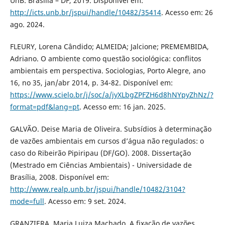
UnB: Brasília – DF, 2019. Disponível em:
http://icts.unb.br/jspui/handle/10482/35414
. Acesso em: 26
ago. 2024.
FLEURY, Lorena Cândido; ALMEIDA; Jalcione; PREMEMBIDA,
Adriano. O ambiente como questão sociológica: conflitos
ambientais em perspectiva. Sociologias, Porto Alegre, ano
16, no 35, jan/abr 2014, p. 34-82. Disponível em:
https://www.scielo.br/j/soc/a/jyXLbgZPFZH6d8hNYpyZhNz/?
format=pdf&lang=pt
. Acesso em: 16 jan. 2025.
GALVÃO. Deise Maria de Oliveira. Subsídios à determinação
de vazões ambientais em cursos d’água não regulados: o
caso do Ribeirão Pipiripau (DF/GO). 2008. Dissertação
(Mestrado em Ciências Ambientais) - Universidade de
Brasília, 2008. Disponível em:
http://www.realp.unb.br/jspui/handle/10482/3104?
mode=full
. Acesso em: 9 set. 2024.
GRANZIERA, Maria Luiza Machado. A fixação de vazões