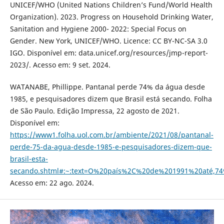
UNICEF/WHO (United Nations Children’s Fund/World Health
Organization). 2023. Progress on Household Drinking Water,
Sanitation and Hygiene 2000- 2022: Special Focus on
Gender. New York, UNICEF/WHO. Licence: CC BY-NC-SA 3.0
IGO. Disponível em: data.unicef.org/resources/jmp-report-
2023/. Acesso em: 9 set. 2024.
WATANABE, Phillippe. Pantanal perde 74% da água desde
1985, e pesquisadores dizem que Brasil está secando. Folha
de São Paulo. Edição Impressa, 22 agosto de 2021.
Disponível em:
https://www1.folha.uol.com.br/ambiente/2021/08/pantanal-
perde-75-da-agua-desde-1985-e-pesquisadores-dizem-que-
brasil-esta-
secando.shtml#:~:text=O%20país%2C%20de%201991%20até,7
Acesso em: 22 ago. 2024.