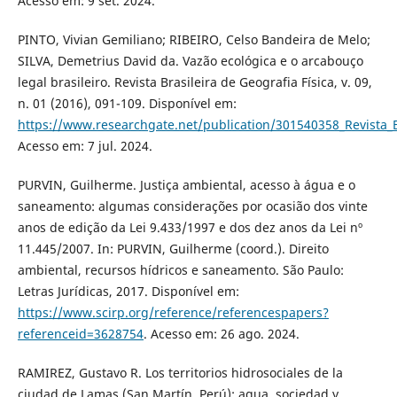
Acesso em: 9 set. 2024.
PINTO, Vivian Gemiliano; RIBEIRO, Celso Bandeira de Melo;
SILVA, Demetrius David da. Vazão ecológica e o arcabouço
legal brasileiro. Revista Brasileira de Geografia Física, v. 09,
n. 01 (2016), 091-109. Disponível em:
https://www.researchgate.net/publication/301540358_Revista_B
Acesso em: 7 jul. 2024.
PURVIN, Guilherme. Justiça ambiental, acesso à água e o
saneamento: algumas considerações por ocasião dos vinte
anos de edição da Lei 9.433/1997 e dos dez anos da Lei nº
11.445/2007. In: PURVIN, Guilherme (coord.). Direito
ambiental, recursos hídricos e saneamento. São Paulo:
Letras Jurídicas, 2017. Disponível em:
https://www.scirp.org/reference/referencespapers?
referenceid=3628754
. Acesso em: 26 ago. 2024.
RAMIREZ, Gustavo R. Los territorios hidrosociales de la
ciudad de Lamas (San Martín, Perú): agua, sociedad y