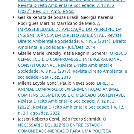
Revista Direito Ambiental e Sociedade: v. 12 n. 2
(2022): Rev, Dir. Amb. e Soc.
Gesika Renata de Souza Brasil, Georgia Karenia
Rodrigues Martins Marsicano de Melo,
A
IMPOSSIBILIDADE DE APLICAÇÃO DO PRINCÍPIO DA
INSIGNIFICÂNCIA EM DIREITO AMBIENTAL
,
Revista
Direito Ambiental e Sociedade: v. 4 n. 2 (2014): Direito
Ambiental e Sociedade - Jul./Dez. 2014
Giselle Marie Krepsky, Kátia Ragnini Scherer,
O RISCO
CLIMÁTICO E O COMPROMISSO INTERGERACIONAL
CONSTITUCIONAL
,
Revista Direito Ambiental e
Sociedade: v. 8 n. 3 (2018): Revista Direito Ambiental e
sociedade - Set./Dez. 2018
Milena Loyola Conci, Paulo Neves Soto,
DIREITO
ANIMAL COMPARADO: EXPERIMENTAÇÃO ANIMAL
COM FINS COSMÉTICOS E O MERCADO SUSTENTÁVEL
,
Revista Direito Ambiental e Sociedade: v. 12 n. 3
(2022): Revista Direito Ambiental e Sociedade | v. 12,
n. 3 | ago./dez. 2022
Jacson Roberto Cervi, João Pedro Schmidt,
O
NECESSÁRIO EQUILÍBRIO ENTRE ESTADO-
COMUNIDADE-MERCADO PARA UMA POLÍTICA