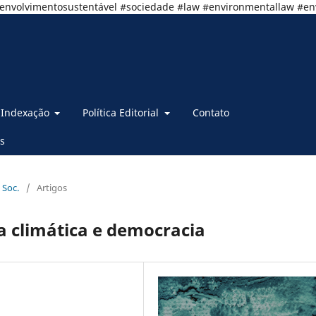
senvolvimentosustentável #sociedade #law #environmentallaw #e
Indexação
Política Editorial
Contato
s
 Soc.
/
Artigos
a climática e democracia