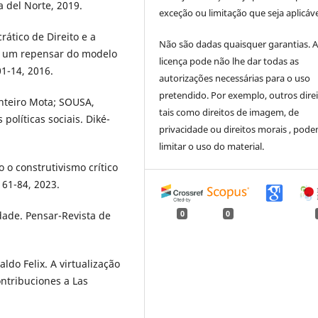
 del Norte, 2019.
exceção ou limitação que seja aplicáve
ático de Direito e a
Não são dadas quaisquer garantias. 
s: um repensar do modelo
licença pode não lhe dar todas as
01-14, 2016.
autorizações necessárias para o uso
pretendido. Por exemplo, outros direi
nteiro Mota; SOUSA,
tais como direitos de imagem, de
políticas sociais. Diké-
privacidade ou direitos morais , pod
limitar o uso do material.
 o construtivismo crítico
 61-84, 2023.
ade. Pensar-Revista de
0
0
do Felix. A virtualização
ontribuciones a Las