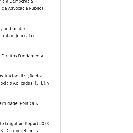
 e a Democracia
a da Advocacia Pública
 and militant
tralian Journal of
e Direitos Fundamentais.
stitucionalização dos
ciais Aplicadas, [S. l.], v.
rnidade. Política &
e Litigation Report 2023
3. Disponível em: <