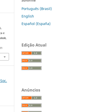
Português (Brasil)
English
Español (España)
L.
ca e
edade
,
Edição Atual
11
 Soc.
Anúncios