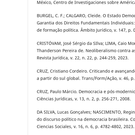
México, Centro de Investigaciones sobre América
BURGEL, C. F.; CALGARO, Cleide. O Estado Democr
Garantia dos Direitos Fundamentais Individuai
de formação política. Âmbito Jurídico, v. 147, p. 
CRISTÓVAM, José Sérgio da SIlva; LIMA, Caio Mo
Thanderson Pereira de. Neoliberalismo contra as 
Revista Jurídica, v. 22, n. 22, p. 244-259, 2023.
CRUZ, Cristiano Cordeiro. Criticando e avançando
a partir do sul global. Trans/Form/Ação, v. 46, p.
CRUZ, Paulo Márcio. Democracia e pós-modernid
Ciências Jurídicas, v. 13, n. 2, p. 256-271, 2008.
DA SILVA, Lucas Gonçalves; NASCIMENTO, Reginal
do discurso político na democracia brasileira. C
Ciencias Sociales, v. 16, n. 6, p. 4782-4802, 2023.