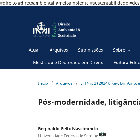
#direito #diretoambiental #meioambiente #sustentabilidade #de
Atual
Arquivos
Submissões
Sobre
Mestrado e Doutorado em Direito
Editora Educ
Início
/
Arquivos
/
v. 14 n. 2 (2024): Rev, Dir. Amb. e
Pós-modernidade, litigânci
Reginaldo Felix Nascimento
Universidade Federal de Sergipe