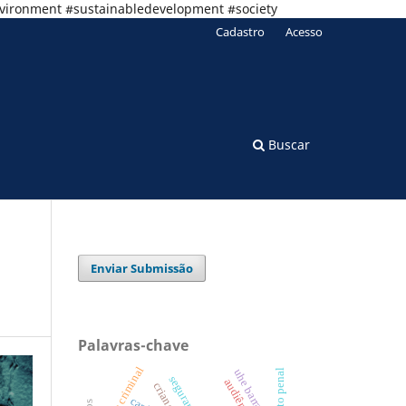
nvironment #sustainabledevelopment #society
Cadastro
Acesso
Buscar
Enviar Submissão
Palavras-chave
política criminal
direito penal
crianças