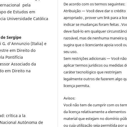
De acordo com os termos seguintes:
ternacional pela
Atribuição — Você deve dar o crédito
upo de Estudos em
apropriado , prover um link para a lic
icia Universidade Católica
indicar se mudanças foram feitas . Vo
deve fazê-lo em qualquer circunstânc
 de Sergipe
razoável, mas de nenhuma maneira 
 G. d'Annunzio (Italia) e
sugira que o licenciante apoia você o
estre em Direito do
seu uso.
la Pontifícia
Sem restrições adicionais — Você nã
fessor Associado da
aplicar termos jurídicos ou medidas d
o em Direito na
caráter tecnológico que restrinjam
legalmente outros de fazerem algo q
licença permita.
Avisos:
Você não tem de cumprir com os ter
da licença relativamente a elementos
: crítica a la
material que estejam no domínio púb
 Nacional Autónoma de
ou cuja utilização seja permitida por