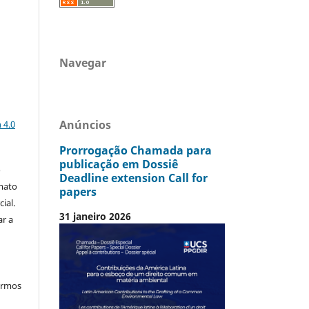
Navegar
a
Anúncios
 4.0
Prorrogação Chamada para
publicação em Dossiê
o
Deadline extension Call for
mato
papers
ial.
31 janeiro 2026
ar a
termos