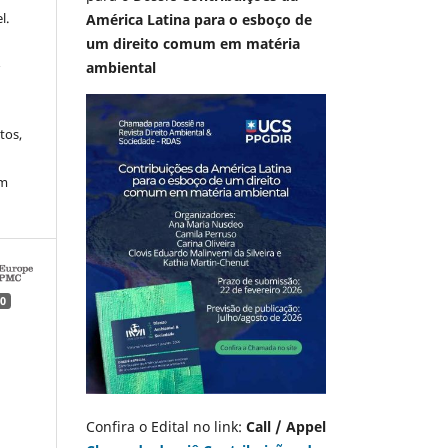
l.
América Latina para o esboço de
um direito comum em matéria
A
ambiental
tos,
em
0
Confira o Edital no link:
Call / Appel