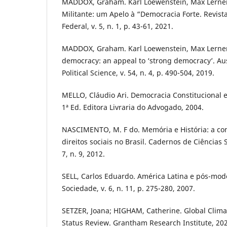
MADDOX, Graham. Karl Loewenstein, Max Lerner
Militante: um Apelo à “Democracia Forte. Revist
Federal, v. 5, n. 1, p. 43-61, 2021.
MADDOX, Graham. Karl Loewenstein, Max Lerner,
democracy: an appeal to ‘strong democracy’. Aus
Political Science, v. 54, n. 4, p. 490-504, 2019.
MELLO, Cláudio Ari. Democracia Constitucional 
1ª Ed. Editora Livraria do Advogado, 2004.
NASCIMENTO, M. F do. Memória e História: a con
direitos sociais no Brasil. Cadernos de Ciências So
7, n. 9, 2012.
SELL, Carlos Eduardo. América Latina e pós-mode
Sociedade, v. 6, n. 11, p. 275-280, 2007.
SETZER, Joana; HIGHAM, Catherine. Global Climat
Status Review. Grantham Research Institute, 202