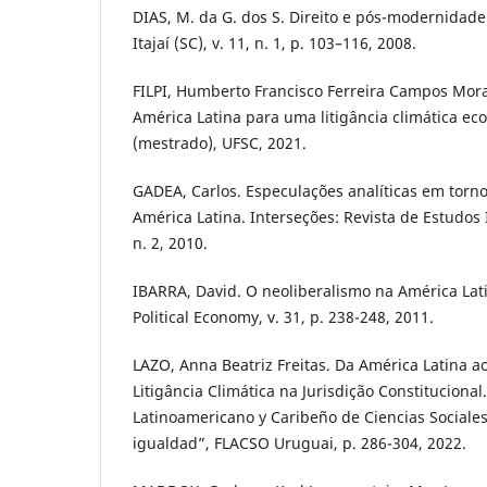
DIAS, M. da G. dos S. Direito e pós-modernidade.
Itajaí­ (SC), v. 11, n. 1, p. 103–116, 2008.
FILPI, Humberto Francisco Ferreira Campos Morat
América Latina para uma litigância climática ec
(mestrado), UFSC, 2021.
GADEA, Carlos. Especulações analíticas em tor
América Latina. Interseções: Revista de Estudos I
n. 2, 2010.
IBARRA, David. O neoliberalismo na América Latin
Political Economy, v. 31, p. 238-248, 2011.
LAZO, Anna Beatriz Freitas. Da América Latina ao
Litigância Climática na Jurisdição Constituciona
Latinoamericano y Caribeño de Ciencias Sociales.
igualdad”, FLACSO Uruguai, p. 286-304, 2022.