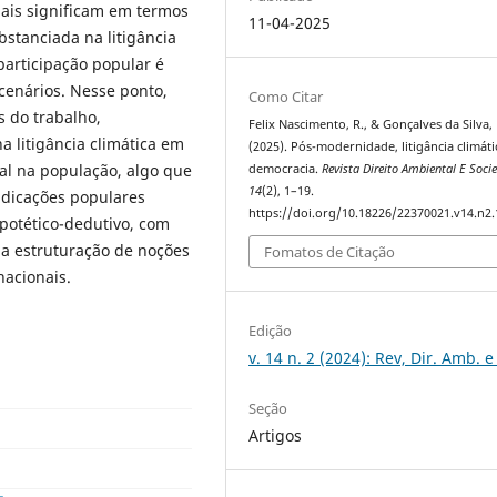
ciais significam em termos
11-04-2025
stanciada na litigância
participação popular é
enários. Nesse ponto,
Como Citar
 do trabalho,
Felix Nascimento, R., & Gonçalves da Silva, 
 litigância climática em
(2025). Pós-modernidade, litigância climáti
al na população, algo que
democracia.
Revista Direito Ambiental E Soci
14
(2), 1–19.
ndicações populares
https://doi.org/10.18226/22370021.v14.n2.
ipotético-dedutivo, com
da estruturação de noções
Fomatos de Citação
nacionais.
Edição
v. 14 n. 2 (2024): Rev, Dir. Amb. e
Seção
Artigos