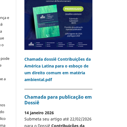
ença e
cê
ia
que
u o
o pode
Chamada dossiê Contribuições da
e
América Latina para o esboço de
um direito comum em matéria
ue a
ambiental.pdf
Chamada para publicação em
Dossiê
mos
 do
14 janeiro 2026
lico
Submeta seu artigo até 22/02/2026
 uma
para o Dossiê
Contribuições da