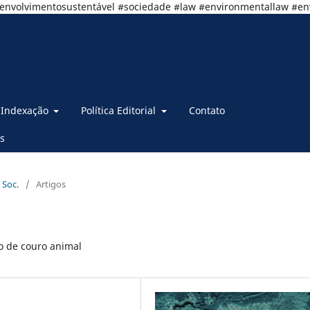
senvolvimentosustentável #sociedade #law #environmentallaw #e
Indexação
Política Editorial
Contato
s
 Soc.
/
Artigos
ão de couro animal