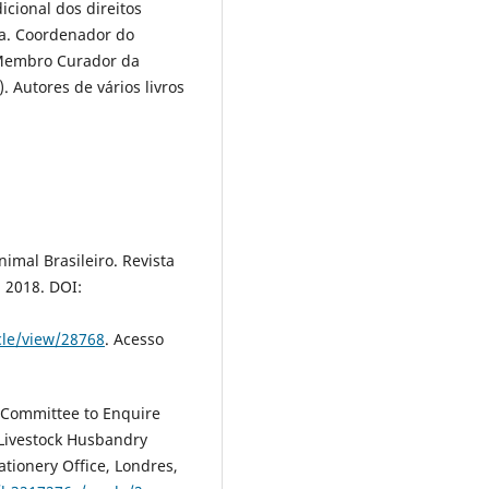
icional dos direitos
a. Coordenador do
Membro Curador da
 Autores de vários livros
imal Brasileiro. Revista
, 2018. DOI:
cle/view/28768
. Acesso
Committee to Enquire
 Livestock Husbandry
tionery Office, Londres,