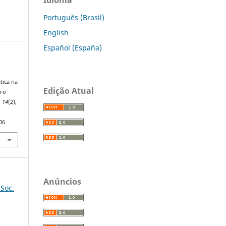
Português (Brasil)
English
Español (España)
tica na
Edição Atual
uro
,
14
(2),
06
Anúncios
 Soc.