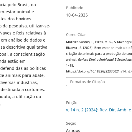
cia pelo Brasil, da
Publicado
bem-estar animal e
10-04-2025
utos dos bovinos
 da pesquisa, utilizar-se-
Naves e Reis relativas à
Como Citar
 em análise de dados e
Moreira Santos, I., Pires, M. S., & Kiwonghi
a descritiva qualitativa.
Bizawu , S. (2025). Bem-estar animal: a bioé
bal, a conscientização
criação de animais para a produção de co
animal.
Revista Direito Ambiental E Sociedade
inda estão em
1–18.
defendidas as políticas
https://doi.org/10.18226/22370021.v14.n2.
de animais para abate,
Fomatos de Citação
iversas indústrias,
 destinada a curtumes.
duto, a utilização do
Edição
.
v. 14 n. 2 (2024): Rev, Dir. Amb. e
Seção
Artigos