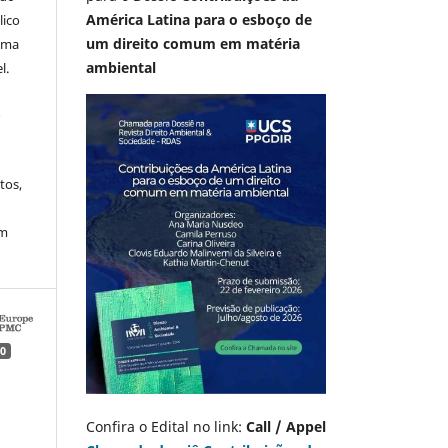
América Latina para o esboço de
lico
um direito comum em matéria
 uma
ambiental
l.
A
tos,
em
0
Confira o Edital no link:
Call / Appel