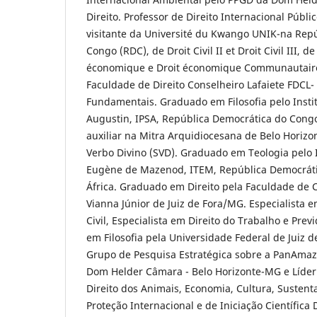
Direito. Professor de Direito Internacional Públi
visitante da Université du Kwango UNIK-na Rep
Congo (RDC), de Droit Civil II et Droit Civil III, 
économique e Droit économique Communautaire 
Faculdade de Direito Conselheiro Lafaiete FDCL-
Fundamentais. Graduado em Filosofia pelo Instit
Augustin, IPSA, República Democrática do Congo
auxiliar na Mitra Arquidiocesana de Belo Horizo
Verbo Divino (SVD). Graduado em Teologia pelo I
Eugène de Mazenod, ITEM, República Democráti
África. Graduado em Direito pela Faculdade de Ci
Vianna Júnior de Juiz de Fora/MG. Especialista em
Civil, Especialista em Direito do Trabalho e Prev
em Filosofia pela Universidade Federal de Juiz 
Grupo de Pesquisa Estratégica sobre a PanAmaz
Dom Helder Câmara - Belo Horizonte-MG e Líder
Direito dos Animais, Economia, Cultura, Sustent
Proteção Internacional e de Iniciação Científica 