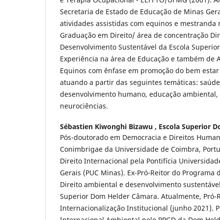
Secretaria de Estado de Educação de Minas Ger
atividades assistidas com equinos e mestranda
Graduação em Direito/ área de concentração Dir
Desenvolvimento Sustentável da Escola Superio
Experiência na área de Educação e também de A
Equinos com ênfase em promoção do bem estar 
atuando a partir das seguintes temáticas: saúd
desenvolvimento humano, educação ambiental, 
neurociências.
Sébastien Kiwonghi Bizawu ,
Escola Superior 
Pós-doutorado em Democracia e Direitos Human
Conimbrigae da Universidade de Coimbra, Portu
Direito Internacional pela Pontifícia Universida
Gerais (PUC Minas). Ex-Pró-Reitor do Programa
Direito ambiental e desenvolvimento sustentáve
Superior Dom Helder Câmara. Atualmente, Pró-R
Internacionalização Institucional (junho 2021). P
Internacional Ambiental pelo PPGD da Dom Held