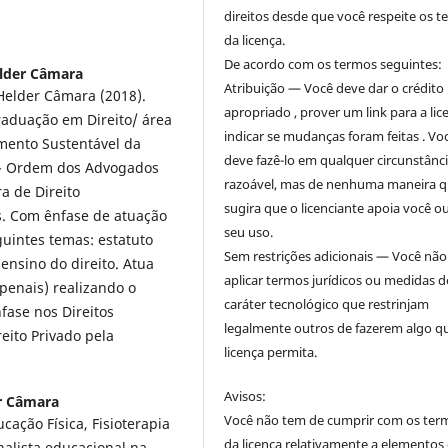
direitos desde que você respeite os 
da licença.
De acordo com os termos seguintes:
lder Câmara
Atribuição — Você deve dar o crédito
Helder Câmara (2018).
apropriado , prover um link para a lic
aduação em Direito/ área
indicar se mudanças foram feitas . Vo
mento Sustentável da
deve fazê-lo em qualquer circunstânc
 - Ordem dos Advogados
razoável, mas de nenhuma maneira 
ra de Direito
sugira que o licenciante apoia você o
s. Com ênfase de atuação
seu uso.
guintes temas: estatuto
Sem restrições adicionais — Você nã
 ensino do direito. Atua
aplicar termos jurídicos ou medidas d
 penais) realizando o
caráter tecnológico que restrinjam
ase nos Direitos
legalmente outros de fazerem algo q
eito Privado pela
licença permita.
Avisos:
r Câmara
Você não tem de cumprir com os ter
ação Física, Fisioterapia
da licença relativamente a elementos
alista educacional na