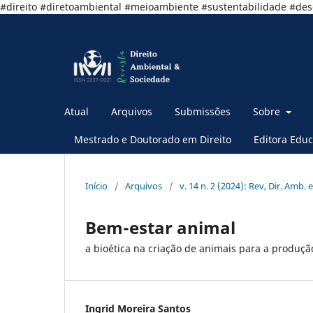
#direito #diretoambiental #meioambiente #sustentabilidade #de
Atual
Arquivos
Submissões
Sobre
Mestrado e Doutorado em Direito
Editora Educ
Início
/
Arquivos
/
v. 14 n. 2 (2024): Rev, Dir. Amb. e
Bem-estar animal
a bioética na criação de animais para a produç
Ingrid Moreira Santos