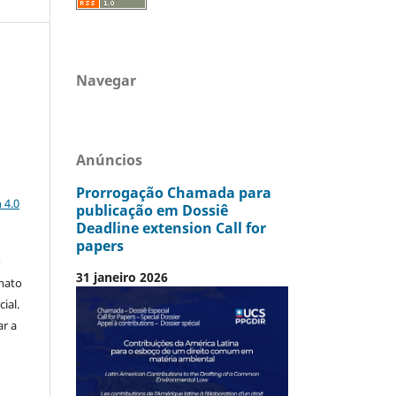
Navegar
Anúncios
a
Prorrogação Chamada para
 4.0
publicação em Dossiê
Deadline extension Call for
papers
o
31 janeiro 2026
mato
ial.
ar a