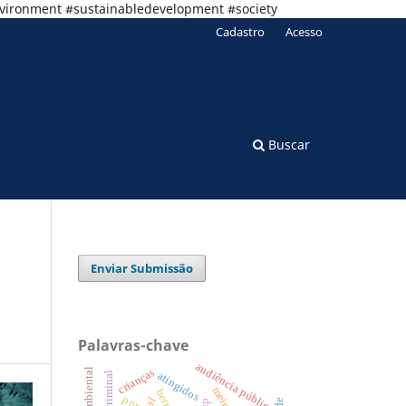
nvironment #sustainabledevelopment #society
Cadastro
Acesso
Buscar
Enviar Submissão
Palavras-chave
audiência pública
crianças
atingidos
pnrs