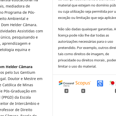
material que estejam no domínio púb
ais, mediadora de
ou cuja utilização seja permitida por
 no Programa de Pós-
exceção ou limitação que seja aplicáve
eito Ambiental e
r Dom Helder Câmara.
Não são dadas quaisquer garantias. 
tividades Assistidas com
licença pode não lhe dar todas as
único, pesquisando e
autorizações necessárias para o uso
e, aprendizagem e
pretendido. Por exemplo, outros direi
etologia equina e
tais como direitos de imagem, de
privacidade ou direitos morais , pod
limitar o uso do material.
Dom Helder Câmara
os pelo Ius Gentium
gal. Doutor e Mestre em
de Católica de Minas
 de Pós-Graduação em
0
0
l (PPGD) da Escola
eitor de Intercâmbio e
rofessor de Direito
er Câmara, Escola de