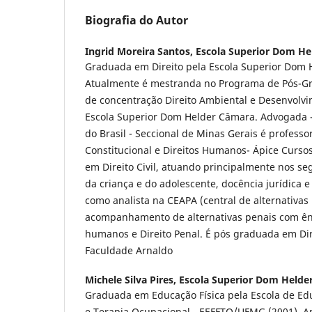
Biografia do Autor
Ingrid Moreira Santos,
Escola Superior Dom He
Graduada em Direito pela Escola Superior Dom 
Atualmente é mestranda no Programa de Pós-Gr
de concentração Direito Ambiental e Desenvolvi
Escola Superior Dom Helder Câmara. Advogada
do Brasil - Seccional de Minas Gerais é professo
Constitucional e Direitos Humanos- Ápice Curso
em Direito Civil, atuando principalmente nos se
da criança e do adolescente, docência jurídica e
como analista na CEAPA (central de alternativas
acompanhamento de alternativas penais com ênf
humanos e Direito Penal. É pós graduada em Dir
Faculdade Arnaldo
Michele Silva Pires,
Escola Superior Dom Helde
Graduada em Educação Física pela Escola de Educ
e Terapia Ocupacional - EEFFTO/UFMG (2001). An