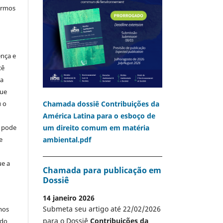
termos
ença e
cê
ia
que
u o
Chamada dossiê Contribuições da
América Latina para o esboço de
o pode
um direito comum em matéria
e
ambiental.pdf
ue a
Chamada para publicação em
Dossiê
14 janeiro 2026
Submeta seu artigo até 22/02/2026
mos
para o Dossiê
Contribuições da
 do