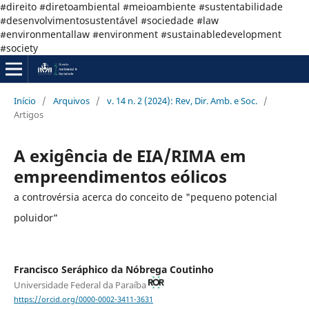
#direito #diretoambiental #meioambiente #sustentabilidade
#desenvolvimentosustentável #sociedade #law
#environmentallaw #environment #sustainabledevelopment
#society
Início
/
Arquivos
/
v. 14 n. 2 (2024): Rev, Dir. Amb. e Soc.
/
Artigos
A exigência de EIA/RIMA em
empreendimentos eólicos
a controvérsia acerca do conceito de "pequeno potencial
poluidor”
Francisco Seráphico da Nóbrega Coutinho
Universidade Federal da Paraíba
https://orcid.org/0000-0002-3411-3631