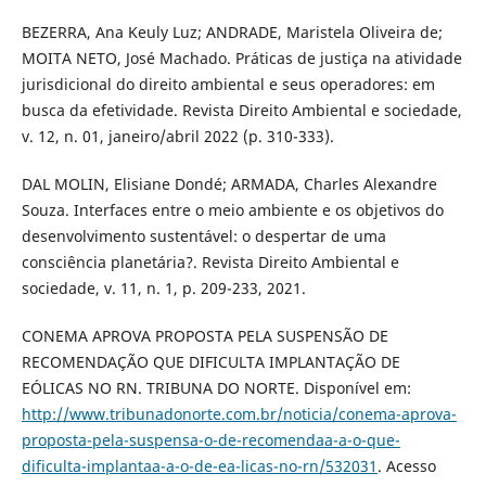
BEZERRA, Ana Keuly Luz; ANDRADE, Maristela Oliveira de;
MOITA NETO, José Machado. Práticas de justiça na atividade
jurisdicional do direito ambiental e seus operadores: em
busca da efetividade. Revista Direito Ambiental e sociedade,
v. 12, n. 01, janeiro/abril 2022 (p. 310-333).
DAL MOLIN, Elisiane Dondé; ARMADA, Charles Alexandre
Souza. Interfaces entre o meio ambiente e os objetivos do
desenvolvimento sustentável: o despertar de uma
consciência planetária?. Revista Direito Ambiental e
sociedade, v. 11, n. 1, p. 209-233, 2021.
CONEMA APROVA PROPOSTA PELA SUSPENSÃO DE
RECOMENDAÇÃO QUE DIFICULTA IMPLANTAÇÃO DE
EÓLICAS NO RN. TRIBUNA DO NORTE. Disponível em:
http://www.tribunadonorte.com.br/noticia/conema-aprova-
proposta-pela-suspensa-o-de-recomendaa-a-o-que-
dificulta-implantaa-a-o-de-ea-licas-no-rn/532031
. Acesso