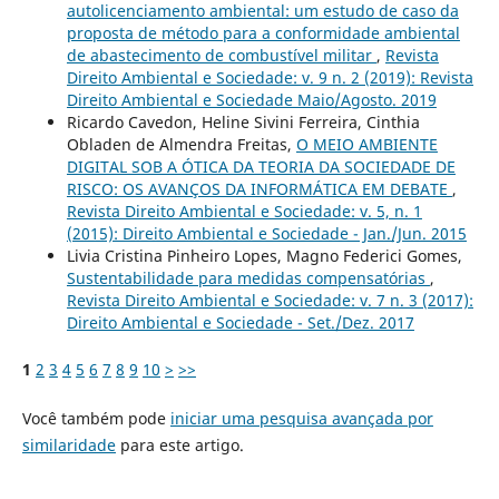
autolicenciamento ambiental: um estudo de caso da
proposta de método para a conformidade ambiental
de abastecimento de combustível militar
,
Revista
Direito Ambiental e Sociedade: v. 9 n. 2 (2019): Revista
Direito Ambiental e Sociedade Maio/Agosto. 2019
Ricardo Cavedon, Heline Sivini Ferreira, Cinthia
Obladen de Almendra Freitas,
O MEIO AMBIENTE
DIGITAL SOB A ÓTICA DA TEORIA DA SOCIEDADE DE
RISCO: OS AVANÇOS DA INFORMÁTICA EM DEBATE
,
Revista Direito Ambiental e Sociedade: v. 5, n. 1
(2015): Direito Ambiental e Sociedade - Jan./Jun. 2015
Livia Cristina Pinheiro Lopes, Magno Federici Gomes,
Sustentabilidade para medidas compensatórias
,
Revista Direito Ambiental e Sociedade: v. 7 n. 3 (2017):
Direito Ambiental e Sociedade - Set./Dez. 2017
1
2
3
4
5
6
7
8
9
10
>
>>
Você também pode
iniciar uma pesquisa avançada por
similaridade
para este artigo.