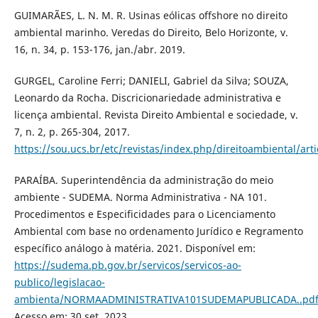
GUIMARÃES, L. N. M. R. Usinas eólicas offshore no direito
ambiental marinho. Veredas do Direito, Belo Horizonte, v.
16, n. 34, p. 153-176, jan./abr. 2019.
GURGEL, Caroline Ferri; DANIELI, Gabriel da Silva; SOUZA,
Leonardo da Rocha. Discricionariedade administrativa e
licença ambiental. Revista Direito Ambiental e sociedade, v.
7, n. 2, p. 265-304, 2017.
https://sou.ucs.br/etc/revistas/index.php/direitoambiental/art
PARAÍBA. Superintendência da administração do meio
ambiente - SUDEMA. Norma Administrativa - NA 101.
Procedimentos e Especificidades para o Licenciamento
Ambiental com base no ordenamento Jurídico e Regramento
específico análogo à matéria. 2021. Disponível em:
https://sudema.pb.gov.br/servicos/servicos-ao-
publico/legislacao-
ambienta/NORMAADMINISTRATIVA101SUDEMAPUBLICADA..pd
Acesso em: 30 set. 2023.