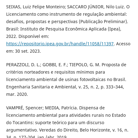
SEIXAS, Luiz Felipe Monteiro; SACCARO JÚNIOR, Nilo Luiz. O
Licenciamento como instrumento de regulação ambiental:
desafios, propostas e perspectivas (Publicação Preliminar).
Brasil: Instituto de Pesquisa Econômica Aplicada (Ipea),
2022. Disponível em:
https://repositorio.ipea.gov.br/handle/11058/11397
. Acesso
em: 30 set. 2023.
PERAZZOLI, D. L.; GOBBI, E. F.; TIEPOLO, G. M. Proposta de
critérios norteadores e requisitos mínimos para
licenciamento ambiental de usinas fotovoltaicas no Brasil.
Engenharia Sanitaria e Ambiental, v. 25, n. 2, p. 333–344,
mar. 2020.
VAMPRÉ, Spencer; MEDIA, Patrícia. Dispensa de
licenciamento ambiental para atividades rurais no Estado
do Tocantins: suporte teórico para um discurso
argumentativo. Veredas do Direito, Belo Horizonte, v. 16, n.
34, p. 177-204, jan./abr. 2019.