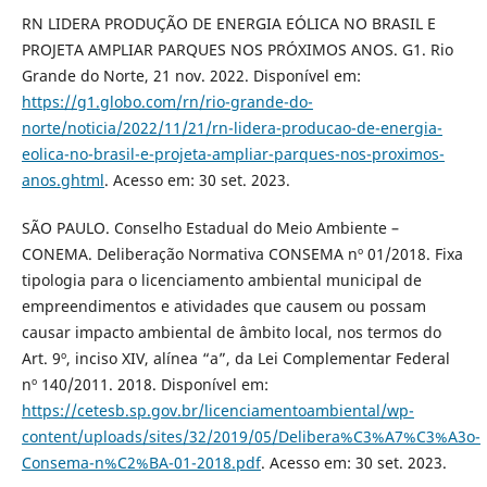
RN LIDERA PRODUÇÃO DE ENERGIA EÓLICA NO BRASIL E
PROJETA AMPLIAR PARQUES NOS PRÓXIMOS ANOS. G1. Rio
Grande do Norte, 21 nov. 2022. Disponível em:
https://g1.globo.com/rn/rio-grande-do-
norte/noticia/2022/11/21/rn-lidera-producao-de-energia-
eolica-no-brasil-e-projeta-ampliar-parques-nos-proximos-
anos.ghtml
. Acesso em: 30 set. 2023.
SÃO PAULO. Conselho Estadual do Meio Ambiente –
CONEMA. Deliberação Normativa CONSEMA nº 01/2018. Fixa
tipologia para o licenciamento ambiental municipal de
empreendimentos e atividades que causem ou possam
causar impacto ambiental de âmbito local, nos termos do
Art. 9º, inciso XIV, alínea “a”, da Lei Complementar Federal
nº 140/2011. 2018. Disponível em:
https://cetesb.sp.gov.br/licenciamentoambiental/wp-
content/uploads/sites/32/2019/05/Delibera%C3%A7%C3%A3o-
Consema-n%C2%BA-01-2018.pdf
. Acesso em: 30 set. 2023.