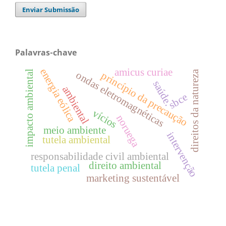
Enviar Submissão
Palavras-chave
amicus curiae
energia eólica
direitos da natureza
impacto ambiental
ondas eletromagnéticas
princípio da precaução
saúde.
ambiental
sbce
vícios
noruega
meio ambiente
intervenção
tutela ambiental
responsabilidade civil ambiental
direito ambiental
tutela penal
marketing sustentável