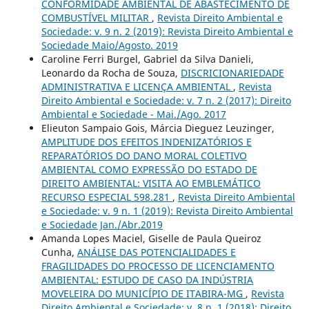
CONFORMIDADE AMBIENTAL DE ABASTECIMENTO DE
COMBUSTÍVEL MILITAR
,
Revista Direito Ambiental e
Sociedade: v. 9 n. 2 (2019): Revista Direito Ambiental e
Sociedade Maio/Agosto. 2019
Caroline Ferri Burgel, Gabriel da Silva Danieli,
Leonardo da Rocha de Souza,
DISCRICIONARIEDADE
ADMINISTRATIVA E LICENÇA AMBIENTAL
,
Revista
Direito Ambiental e Sociedade: v. 7 n. 2 (2017): Direito
Ambiental e Sociedade - Mai./Ago. 2017
Elieuton Sampaio Gois, Márcia Dieguez Leuzinger,
AMPLITUDE DOS EFEITOS INDENIZATÓRIOS E
REPARATÓRIOS DO DANO MORAL COLETIVO
AMBIENTAL COMO EXPRESSÃO DO ESTADO DE
DIREITO AMBIENTAL: VISITA AO EMBLEMÁTICO
RECURSO ESPECIAL 598.281
,
Revista Direito Ambiental
e Sociedade: v. 9 n. 1 (2019): Revista Direito Ambiental
e Sociedade Jan./Abr.2019
Amanda Lopes Maciel, Giselle de Paula Queiroz
Cunha,
ANÁLISE DAS POTENCIALIDADES E
FRAGILIDADES DO PROCESSO DE LICENCIAMENTO
AMBIENTAL: ESTUDO DE CASO DA INDÚSTRIA
MOVELEIRA DO MUNICÍPIO DE ITABIRA-MG
,
Revista
Direito Ambiental e Sociedade: v. 8 n. 1 (2018): Direito