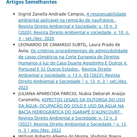
Artigos Semelhantes
Ingrid Zanella Andrade Campos,
A responsabilidade
ambiental aplicável na remoção de naufrágios
,
Revista Direito Ambiental e Sociedade: v. 10 n. 3
(2020): Revista Direito Ambiental e sociedade, v. 10, n.
3 – set./dez. 2020
LEONARDO DE CAMARGO SUBTIL, Laura Prado de
Ávila,
Os critérios procedimentais de admissibilidade
de casos climáticos na Corte Europeia de Direitos
Humanos à luz do Caso Duarte Agostinho E Outros V.
Portugal E 32 Outros Estados
,
Revista Direito
Ambiental e Sociedade: v. 13 n. 03 (2023): Revista
Direito Ambiental e Sociedade | v. 13, n. 3 | set./dez.
2023
JULIANA APARECIDA PARCIO, Nubia Deborah Araújo
Caramello,
ASPECTOS LEGAIS DA OUTORGA DO USO
DA ÁGUA: OCUPAÇÃO DO SOLO E USO DA ÁGUA NA
BACIA HIDROGRÁFICA DO IGARAPÉ D’ALINCOURT
,
Revista Direito Ambiental e Sociedade: v. 12 n. 3
(2022): Revista Direito Ambiental e Sociedade | v. 12,
n. 3 | ago./dez. 2022
William Roberto Alkema do Monte, Vladimir Brega