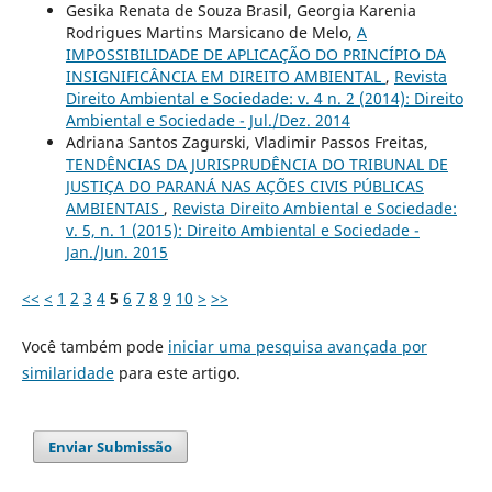
Gesika Renata de Souza Brasil, Georgia Karenia
Rodrigues Martins Marsicano de Melo,
A
IMPOSSIBILIDADE DE APLICAÇÃO DO PRINCÍPIO DA
INSIGNIFICÂNCIA EM DIREITO AMBIENTAL
,
Revista
Direito Ambiental e Sociedade: v. 4 n. 2 (2014): Direito
Ambiental e Sociedade - Jul./Dez. 2014
Adriana Santos Zagurski, Vladimir Passos Freitas,
TENDÊNCIAS DA JURISPRUDÊNCIA DO TRIBUNAL DE
JUSTIÇA DO PARANÁ NAS AÇÕES CIVIS PÚBLICAS
AMBIENTAIS
,
Revista Direito Ambiental e Sociedade:
v. 5, n. 1 (2015): Direito Ambiental e Sociedade -
Jan./Jun. 2015
<<
<
1
2
3
4
5
6
7
8
9
10
>
>>
Você também pode
iniciar uma pesquisa avançada por
similaridade
para este artigo.
Enviar Submissão