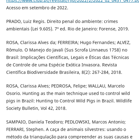
https://www.cidp.pt/revistas/rjlb/2022/2/2022_02_0451_0477.p
Acesso em setembro de 2022.
PRADO, Luiz Regis. Direito penal do ambiente: crimes
ambientais (Lei 9.605). 7º ed. Rio de Janeiro: Forense, 2019.
ROSA, Clarissa Alves da; FERREIRA; Hugo Fernandes; ALVEZ,
Rômulo. O Manejo do Javali (Sus Scrofa Linnaeus 1758) no
Brasil: Implicações Científicas, Legais e Éticas das Técnicas
de Controle de uma Espécie Exótica Invasora. Revista
Científica Biodiversidade Brasileira, 8(2): 267-284, 2018.
ROSA, Clarissa Alves; PEDROSA, Felipe; WALLAU, Marcelo
Osorio. Hunting as the main technique used to control wild
pigs in Brazil: Hunting to Control Wild Pigs in Brazil. Wildlife
Society Bulletin, Vol 42, 2018.
SAMPAIO, Daniela Teodoro; PEDLOWSKI, Marcos Antonio;
FERRARI, Stephen. A caça de animais silvestres: usando o
método da triangulação para compreender as suas causas e