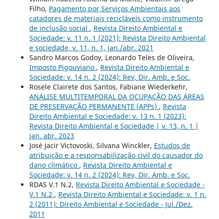
Filho,
Pagamento por Serviços Ambientais aos
catadores de materiais recicláveis como instrumento
de inclusão social
,
Revista Direito Ambiental e
Sociedade: v. 11 n. 1 (2021): Revista Direito Ambiental
e sociedade, v. 11, n. 1, jan./abr. 2021
Sandro Marcos Godoy, Leonardo Teles de Oliveira,
Imposto Pigouviano
,
Revista Direito Ambiental e
Sociedade: v. 14 n. 2 (2024): Rev, Dir. Amb. e Soc.
Rosele Clairete dos Santos, Fabiane Wiederkehr,
ANÁLISE MULTITEMPORAL DA OCUPAÇÃO DAS ÁREAS
DE PRESERVAÇÃO PERMANENTE (APPs)
,
Revista
Direito Ambiental e Sociedade: v. 13 n. 1 (2023):
Revista Direito Ambiental e Sociedade | v. 13, n. 1 |
jan. abr. 2023
José Jacir Victovoski, Silvana Winckler,
Estudos de
atribuição e a responsabilização civil do causador do
dano climático
,
Revista Direito Ambiental e
Sociedade: v. 14 n. 2 (2024): Rev, Dir. Amb. e Soc.
RDAS V.1 N.2,
Revista Direito Ambiental e Sociedade -
V.1 N.2
,
Revista Direito Ambiental e Sociedade: v. 1 n.
2 (2011): Direito Ambiental e Sociedade - Jul./Dez.
2011