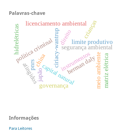
Palavras-chave
crianças
licenciamento ambiental
hidrelétricas
ciriacy-wantrup
direito
política criminal
limite produtivo
segurança ambiental
instrumentos
meio ambiente
china
matriz elétrica
herman daly
pnrs
atingidos
capital natural
japão
governança
Informações
Para Leitores