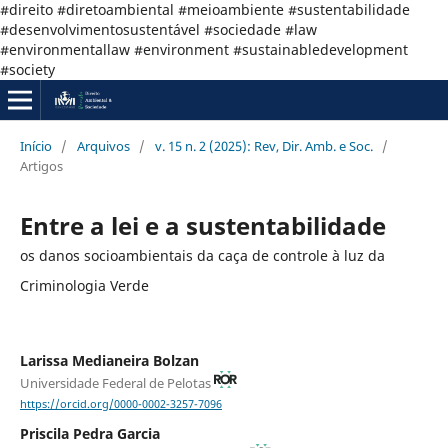
#direito #diretoambiental #meioambiente #sustentabilidade
#desenvolvimentosustentável #sociedade #law
#environmentallaw #environment #sustainabledevelopment
#society
Início
/
Arquivos
/
v. 15 n. 2 (2025): Rev, Dir. Amb. e Soc.
/
Artigos
Entre a lei e a sustentabilidade
os danos socioambientais da caça de controle à luz da
Criminologia Verde
Larissa Medianeira Bolzan
Universidade Federal de Pelotas
https://orcid.org/0000-0002-3257-7096
Priscila Pedra Garcia