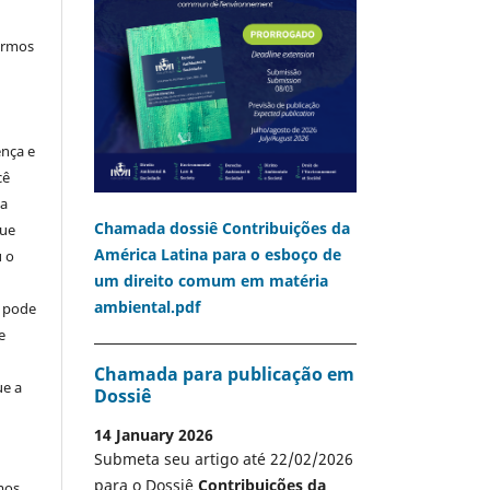
termos
ença e
cê
ia
Chamada dossiê Contribuições da
que
América Latina para o esboço de
u o
um direito comum em matéria
ambiental.pdf
o pode
e
Chamada para publicação em
ue a
Dossiê
14 January 2026
Submeta seu artigo até 22/02/2026
para o Dossiê
Contribuições da
mos