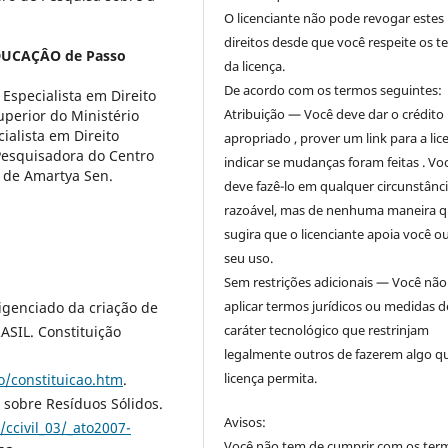
O licenciante não pode revogar estes
direitos desde que você respeite os 
DUCAÇÂO de Passo
da licença.
De acordo com os termos seguintes:
Especialista em Direito
Atribuição — Você deve dar o crédito
uperior do Ministério
ialista em Direito
apropriado , prover um link para a lic
Pesquisadora do Centro
indicar se mudanças foram feitas . Vo
iça de Amartya Sen.
deve fazê-lo em qualquer circunstânc
razoável, mas de nenhuma maneira 
sugira que o licenciante apoia você o
seu uso.
Sem restrições adicionais — Você nã
aplicar termos jurídicos ou medidas d
igenciado da criação de
caráter tecnológico que restrinjam
ASIL. Constituição
legalmente outros de fazerem algo q
licença permita.
ao/constituicao.htm
.
l sobre Resíduos Sólidos.
Avisos:
/ccivil_03/_ato2007-
Você não tem de cumprir com os ter