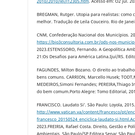
2010/2010/lei/l12305.htm
. Acesso em: O2 jul. 20
BREGMAN, Rutger. Utopia para realistas: como
melhor. Tradução de Leila Couceiro. Rio de Janei
CNM, Confederação Nacional dos Municípios. 20
https://bio3consultoria.com.br/ods-nos-municip
2023.ESTENSSORO, Fernando. A Geopolítica Ambi
21:Os Desafios para América Latina.Ijuí/RS. Edit
FAGUNDES, Milton Bozano. O direito ao trabalho 
bens comuns. CARRION, Marcello Husek; TODT,
MEDEIROS,Simoni Fernandes; PEREIRA,Thiago In
do bem comum.Porto Alegre: Tomo Editorial, 20
FRANCISCO. Laudato Si’. São Paulo: Loyola, 2015
http://www.vatican.va/content/francesco/pt/en
francesco_20150524_enciclica-laudato-si.html.A
2023.FREIRIA, Rafael Costa. Direito, Gestão e Polí
Ambientais. São Paulo/SP.Editora Senac São Paul