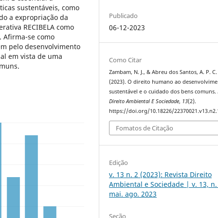
ticas sustentáveis, como
Publicado
ndo a expropriação da
perativa RECIBELA como
06-12-2023
. Afirma-se como
mem pelo desenvolvimento
ial em vista de uma
Como Citar
 comuns.
Zambam, N. J., & Abreu dos Santos, A. P. C.
(2023). O direito humano ao desenvolvim
sustentável e o cuidado dos bens comuns.
Direito Ambiental E Sociedade
,
13
(2).
https://doi.org/10.18226/22370021.v13.n2.
Fomatos de Citação
Edição
v. 13 n. 2 (2023): Revista Direito
Ambiental e Sociedade | v. 13, n.
mai. ago. 2023
Seção