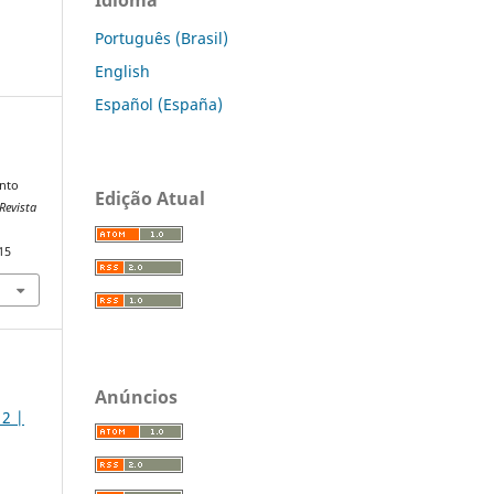
Português (Brasil)
English
Español (España)
ento
Edição Atual
Revista
15
Anúncios
 2 |