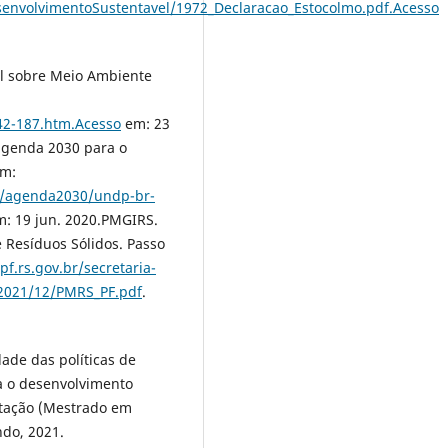
senvolvimentoSustentavel/1972_Declaracao_Estocolmo.pdf.Acesso
l sobre Meio Ambiente
42-187.htm.Acesso
em: 23
genda 2030 para o
em:
s/agenda2030/undp-br-
m: 19 jun. 2020.PMGIRS.
 Resíduos Sólidos. Passo
f.rs.gov.br/secretaria-
/2021/12/PMRS_PF.pdf
.
ade das políticas de
ra o desenvolvimento
rtação (Mestrado em
ndo, 2021.