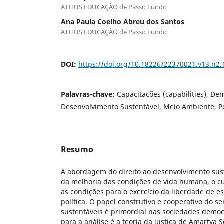
ATITUS EDUCAÇÂO de Passo Fundo
Ana Paula Coelho Abreu dos Santos
ATITUS EDUCAÇÂO de Passo Fundo
DOI:
https://doi.org/10.18226/22370021.v13.n2.
Palavras-chave:
Capacitações (capabilities), De
Desenvolvimento Sustentável, Meio Ambiente, Pol
Resumo
A abordagem do direito ao desenvolvimento sus
da melhoria das condições de vida humana, o c
as condições para o exercício da liberdade de es
política. O papel construtivo e cooperativo do s
sustentáveis é primordial nas sociedades democr
para a análise é a teoria da justiça de Amartya S