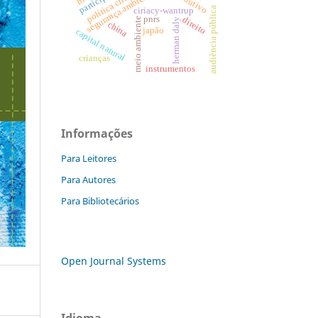
política criminal
segurança ambiental
audiência pública
ciriacy-wantrup
pnrs
direito
meio ambiente
herman daly
china
japão
capital natural
crianças
instrumentos
Informações
Para Leitores
Para Autores
Para Bibliotecários
Open Journal Systems
Idioma