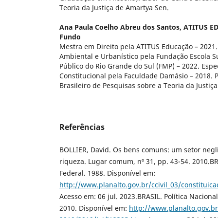
Teoria da Justiça de Amartya Sen.
Ana Paula Coelho Abreu dos Santos,
ATITUS E
Fundo
Mestra em Direito pela ATITUS Educação – 2021. 
Ambiental e Urbanístico pela Fundação Escola S
Público do Rio Grande do Sul (FMP) – 2022. Espec
Constitucional pela Faculdade Damásio – 2018. 
Brasileiro de Pesquisas sobre a Teoria da Just
Referências
BOLLIER, David. Os bens comuns: um setor negl
riqueza. Lugar comum, nº 31, pp. 43-54. 2010.BR
Federal. 1988. Disponível em:
http://www.planalto.gov.br/ccivil_03/constituic
Acesso em: 06 jul. 2023.BRASIL. Política Naciona
2010. Disponível em:
http://www.planalto.gov.br