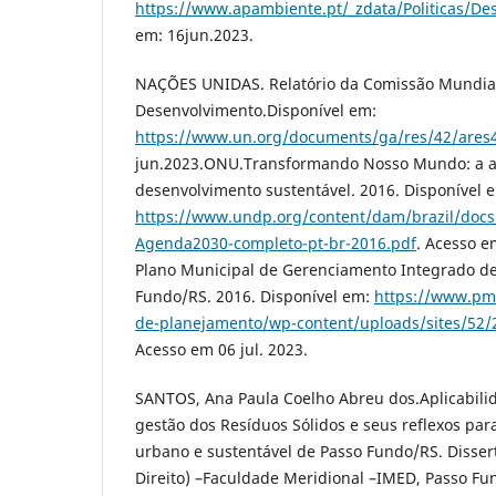
https://www.apambiente.pt/_zdata/Politicas/De
em: 16jun.2023.
NAÇÕES UNIDAS. Relatório da Comissão Mundia
Desenvolvimento.Disponível em:
https://www.un.org/documents/ga/res/42/ares
jun.2023.ONU.Transformando Nosso Mundo: a a
desenvolvimento sustentável. 2016. Disponível 
https://www.undp.org/content/dam/brazil/doc
Agenda2030-completo-pt-br-2016.pdf
. Acesso e
Plano Municipal de Gerenciamento Integrado de
Fundo/RS. 2016. Disponível em:
https://www.pmp
de-planejamento/wp-content/uploads/sites/52
Acesso em 06 jul. 2023.
SANTOS, Ana Paula Coelho Abreu dos.Aplicabilid
gestão dos Resíduos Sólidos e seus reflexos pa
urbano e sustentável de Passo Fundo/RS. Disse
Direito) –Faculdade Meridional –IMED, Passo Fu