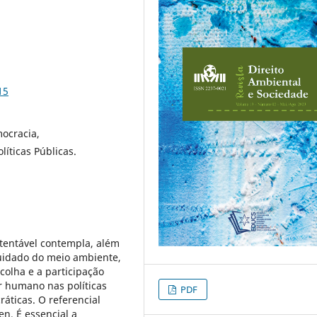
15
mocracia,
íticas Públicas.
tentável contempla, além
uidado do meio ambiente,
colha e a participação
er humano nas políticas
PDF
áticas. O referencial
en. É essencial a