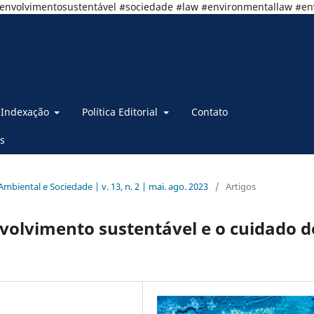
senvolvimentosustentável #sociedade #law #environmentallaw #e
Indexação
Política Editorial
Contato
s
 Ambiental e Sociedade | v. 13, n. 2 | mai. ago. 2023
/
Artigos
volvimento sustentável e o cuidado d