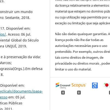
23.
da licença relativamente a elementos
material que estejam no domínio púb
 construir um mundo
ou cuja utilização seja permitida por
ro: Sextante, 2018.
exceção ou limitação que seja aplicáve
17. Disponível em:
Não são dadas quaisquer garantias. 
ios/
. Acesso: 06 Jul.
licença pode não lhe dar todas as
ental Global do Século
autorizações necessárias para o uso
ora UNIJUÍ, 2019.
pretendido. Por exemplo, outros direi
e à preservação da vida:
tais como direitos de imagem, de
Marcos;
privacidade ou direitos morais , pod
grassia(Orgs.).Em defesa
limitar o uso do material.
18.
.Disponível em:
cyclicals/documents/papa-
0
0
cesso
em: 05 jul.
ticas Públicas
o, 2011.