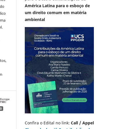
América Latina para o esboço de
 do
um direito comum em matéria
lico
ambiental
 uma
l.
A
tos,
em
0
Confira o Edital no link:
Call / Appel