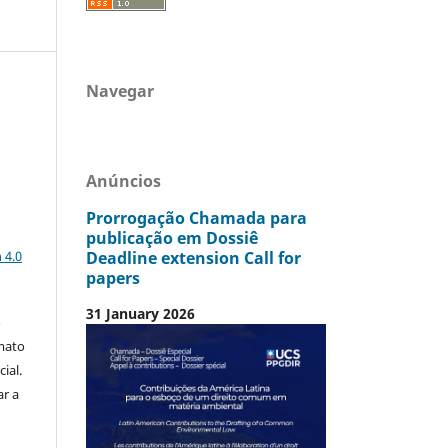
Navegar
Anúncios
Prorrogação Chamada para
publicação em Dossiê
a
Deadline extension Call for
 4.0
papers
31 January 2026
o
mato
ial.
ar a