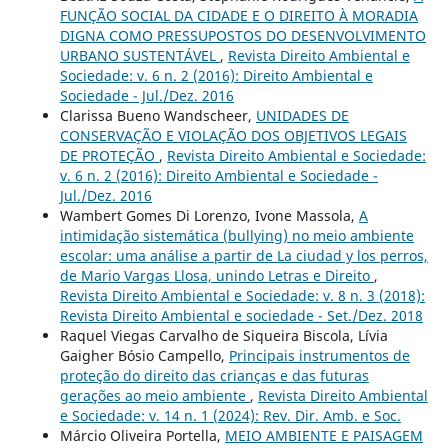
FUNÇÃO SOCIAL DA CIDADE E O DIREITO À MORADIA
DIGNA COMO PRESSUPOSTOS DO DESENVOLVIMENTO
URBANO SUSTENTÁVEL
,
Revista Direito Ambiental e
Sociedade: v. 6 n. 2 (2016): Direito Ambiental e
Sociedade - Jul./Dez. 2016
Clarissa Bueno Wandscheer,
UNIDADES DE
CONSERVAÇÃO E VIOLAÇÃO DOS OBJETIVOS LEGAIS
DE PROTEÇÃO
,
Revista Direito Ambiental e Sociedade:
v. 6 n. 2 (2016): Direito Ambiental e Sociedade -
Jul./Dez. 2016
Wambert Gomes Di Lorenzo, Ivone Massola,
A
intimidação sistemática (bullying) no meio ambiente
escolar: uma análise a partir de La ciudad y los perros,
de Mario Vargas Llosa, unindo Letras e Direito
,
Revista Direito Ambiental e Sociedade: v. 8 n. 3 (2018):
Revista Direito Ambiental e sociedade - Set./Dez. 2018
Raquel Viegas Carvalho de Siqueira Biscola, Lívia
Gaigher Bósio Campello,
Principais instrumentos de
proteção do direito das crianças e das futuras
gerações ao meio ambiente
,
Revista Direito Ambiental
e Sociedade: v. 14 n. 1 (2024): Rev. Dir. Amb. e Soc.
Márcio Oliveira Portella,
MEIO AMBIENTE E PAISAGEM