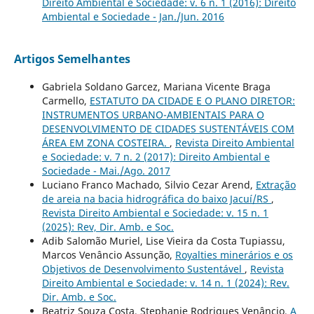
Direito Ambiental e Sociedade: v. 6 n. 1 (2016): Direito
Ambiental e Sociedade - Jan./Jun. 2016
Artigos Semelhantes
Gabriela Soldano Garcez, Mariana Vicente Braga
Carmello,
ESTATUTO DA CIDADE E O PLANO DIRETOR:
INSTRUMENTOS URBANO-AMBIENTAIS PARA O
DESENVOLVIMENTO DE CIDADES SUSTENTÁVEIS COM
ÁREA EM ZONA COSTEIRA.
,
Revista Direito Ambiental
e Sociedade: v. 7 n. 2 (2017): Direito Ambiental e
Sociedade - Mai./Ago. 2017
Luciano Franco Machado, Silvio Cezar Arend,
Extração
de areia na bacia hidrográfica do baixo Jacuí/RS
,
Revista Direito Ambiental e Sociedade: v. 15 n. 1
(2025): Rev, Dir. Amb. e Soc.
Adib Salomão Muriel, Lise Vieira da Costa Tupiassu,
Marcos Venâncio Assunção,
Royalties minerários e os
Objetivos de Desenvolvimento Sustentável
,
Revista
Direito Ambiental e Sociedade: v. 14 n. 1 (2024): Rev.
Dir. Amb. e Soc.
Beatriz Souza Costa, Stephanie Rodrigues Venâncio,
A