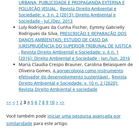
URBANA, PUBLICIDADE E PROPAGANDA EXTERNA E
POLUIÇÃO VISUAL
,
Revista Direito Ambiental e
Sociedade: v. 3 n. 2 (2013): Direito Ambiental e
Sociedade - Jul./Dez. 2013
Luly Rodrigues da Cunha Fischer, Eymmy Gabrielly
Rodrigues da Silva,
PRESCRIÇÃO E REPARAÇÃO DOS
DANOS AMBIENTAIS: ESTUDO DE CASO DA
JURISPRUDÊNCIA DO SUPERIOR TRIBUNAL DE JUSTIÇA
,
Revista Direito Ambiental e Sociedade: v. 6 n. 1
(2016): Direito Ambiental e Sociedade - Jan./Jun. 2016
Maria Claudia Crespo Brauner, Carolina Belasquem de
Oliveira Gomes,
A agroecologia como instrumento
efetivador do desenvolvimento sustentável
,
Revista
Direito Ambiental e Sociedade: v. 10 n. 2 (2020):
Revista Direito Ambiental e sociedade
<<
<
1
2
3
4
5
6
7
8
9
10
>
>>
Você também pode
iniciar uma pesquisa avançada por
similaridade
para este artigo.