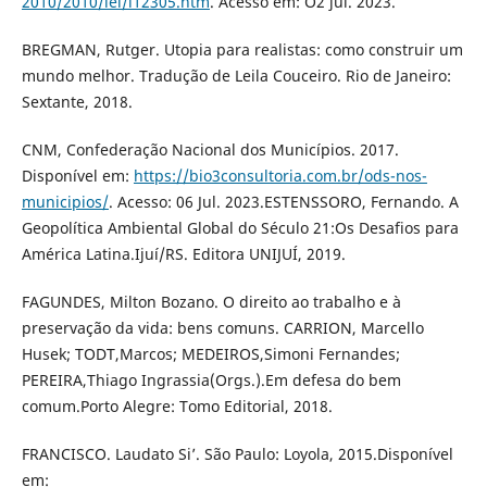
2010/2010/lei/l12305.htm
. Acesso em: O2 jul. 2023.
BREGMAN, Rutger. Utopia para realistas: como construir um
mundo melhor. Tradução de Leila Couceiro. Rio de Janeiro:
Sextante, 2018.
CNM, Confederação Nacional dos Municípios. 2017.
Disponível em:
https://bio3consultoria.com.br/ods-nos-
municipios/
. Acesso: 06 Jul. 2023.ESTENSSORO, Fernando. A
Geopolítica Ambiental Global do Século 21:Os Desafios para
América Latina.Ijuí/RS. Editora UNIJUÍ, 2019.
FAGUNDES, Milton Bozano. O direito ao trabalho e à
preservação da vida: bens comuns. CARRION, Marcello
Husek; TODT,Marcos; MEDEIROS,Simoni Fernandes;
PEREIRA,Thiago Ingrassia(Orgs.).Em defesa do bem
comum.Porto Alegre: Tomo Editorial, 2018.
FRANCISCO. Laudato Si’. São Paulo: Loyola, 2015.Disponível
em: