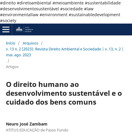
#direito #diretoambiental #meioambiente #sustentabilidade
#desenvolvimentosustentável #sociedade #law
#environmentallaw #environment #sustainabledevelopment
#society
Início
/
Arquivos
/
v. 13 n. 2 (2023): Revista Direito Ambiental e Sociedade | v. 13, n. 2 |
mai. ago. 2023
/
Artigos
O direito humano ao
desenvolvimento sustentável e o
cuidado dos bens comuns
Neuro José Zambam
ATITUS EDUCAÇÂO de Passo Fundo