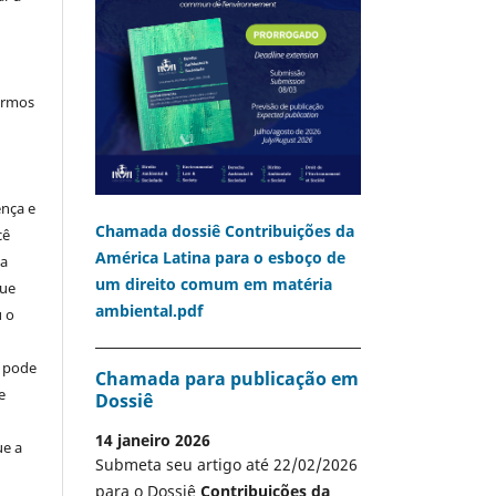
termos
ença e
Chamada dossiê Contribuições da
cê
América Latina para o esboço de
ia
um direito comum em matéria
que
ambiental.pdf
u o
o pode
Chamada para publicação em
e
Dossiê
14 janeiro 2026
ue a
Submeta seu artigo até 22/02/2026
para o Dossiê
Contribuições da