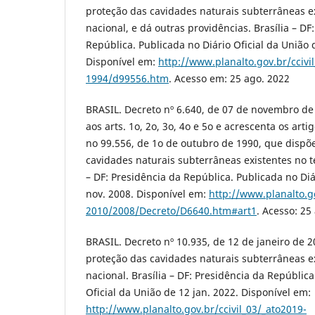
proteção das cavidades naturais subterrâneas ex
nacional, e dá outras providências. Brasília – DF
República. Publicada no Diário Oficial da União 
Disponível em:
http://www.planalto.gov.br/ccivi
1994/d99556.htm
. Acesso em: 25 ago. 2022
BRASIL. Decreto nº 6.640, de 07 de novembro de
aos arts. 1o, 2o, 3o, 4o e 5o e acrescenta os arti
no 99.556, de 1o de outubro de 1990, que dispõ
cavidades naturais subterrâneas existentes no ter
– DF: Presidência da República. Publicada no Diá
nov. 2008. Disponível em:
http://www.planalto.go
2010/2008/Decreto/D6640.htm#art1
. Acesso: 25
BRASIL. Decreto nº 10.935, de 12 de janeiro de 2
proteção das cavidades naturais subterrâneas ex
nacional. Brasília – DF: Presidência da República
Oficial da União de 12 jan. 2022. Disponível em:
http://www.planalto.gov.br/ccivil_03/_ato2019-