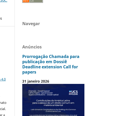
 Soc.
os
Navegar
Anúncios
Prorrogação Chamada para
publicação em Dossiê
Deadline extension Call for
papers
a
 4.0
31 janeiro 2026
o
mato
ial.
ar a