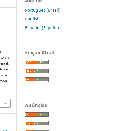
Português (Brasil)
English
Español (España)
Edição Atual
 O
ico e o
ental:
to de
eto nº
iedade
,
01
Anúncios