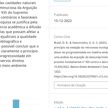
das cavidades naturais
 minuciosa da Arguição
º 935 do Supremo
Publicado
contrários e favoráveis
15-12-2022
squisa se justifica pela
ância acadêmica a difusão
las que possam afetar a
rejudiciais à qualidade
Como Citar
ibliográfica e
Brasil, D. R., & Vasconcelos, G. O. S. (2022).
 possível concluir que o
princípio da vedação do retrocesso ecológ
a claramente o princípio
dever de progressividade em matéria ambi
 progressividade em
uma análise da arguição de descumprimen
versos direitos
preceito fundamental nº 935 contra o decr
ao meio ambiente
10.935/2022.
Revista Direito Ambiental E Soc
12
(2).
https://doi.org/10.18226/22370021.v12.n2.
Fomatos de Citação
Edição