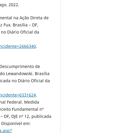
ago. 2022.
mental na Ação Direta de
z Fux. Brasília – DF,
no Diário Oficial da
?incidente=2666340
.
e Descumprimento de
rdo Lewandowski. Brasília
cada no Diário Oficial da
?incidente=6331624
.
nal Federal. Medida
eceito Fundamental nº
 – DF, DJE nº 12, publicada
. Disponível em:
a.asp?