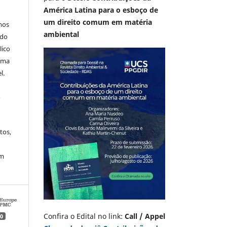
América Latina para o esboço de
um direito comum em matéria
mos
ambiental
 do
lico
 uma
l.
A
tos,
em
Confira o Edital no link:
Call / Appel
0