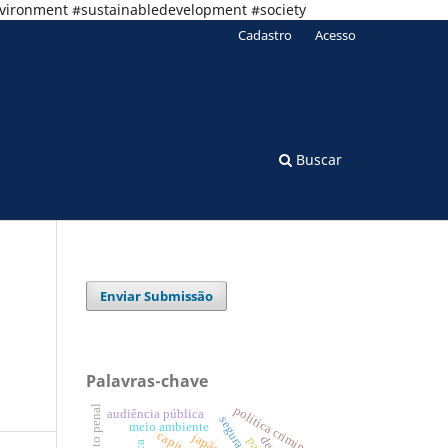
nvironment #sustainabledevelopment #society
Cadastro
Acesso
Buscar
Enviar Submissão
Palavras-chave
direito penal
política criminal
audiência pública
meio ambiente
japão