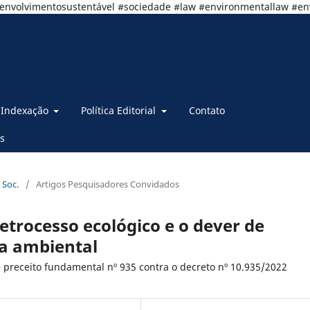
senvolvimentosustentável #sociedade #law #environmentallaw #e
Indexação
Política Editorial
Contato
s
 Soc.
/
Artigos Pesquisadores Convidados
etrocesso ecológico e o dever de
a ambiental
preceito fundamental nº 935 contra o decreto nº 10.935/2022