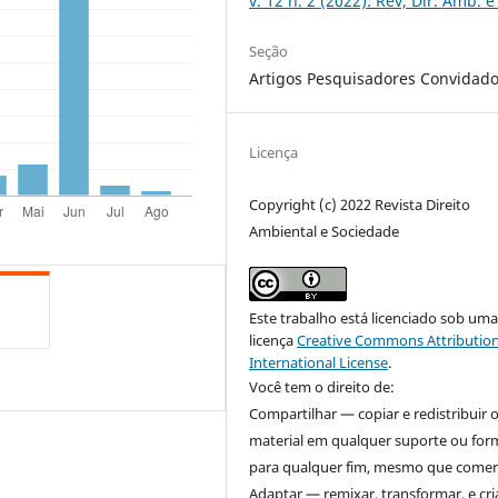
v. 12 n. 2 (2022): Rev, Dir. Amb. e
Seção
Artigos Pesquisadores Convidad
Licença
Copyright (c) 2022 Revista Direito
Ambiental e Sociedade
Este trabalho está licenciado sob um
licença
Creative Commons Attribution
International License
.
Você tem o direito de:
Compartilhar — copiar e redistribuir 
material em qualquer suporte ou for
para qualquer fim, mesmo que comerc
Adaptar — remixar, transformar, e cri