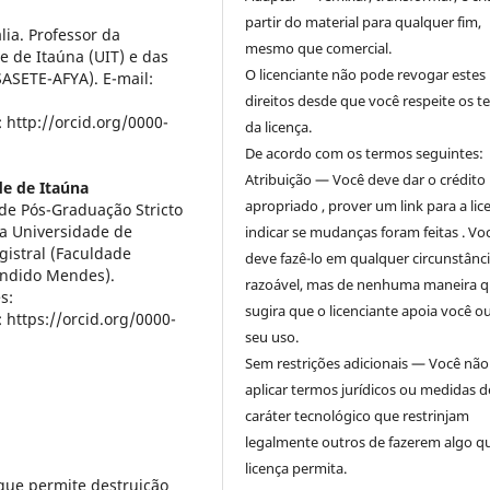
partir do material para qualquer fim,
ia. Professor da
mesmo que comercial.
 de Itaúna (UIT) e das
O licenciante não pode revogar estes
ASETE-AFYA). E-mail:
direitos desde que você respeite os 
 http://orcid.org/0000-
da licença.
De acordo com os termos seguintes:
Atribuição — Você deve dar o crédito
de de Itaúna
apropriado , prover um link para a lic
de Pós-Graduação Stricto
a Universidade de
indicar se mudanças foram feitas . Vo
gistral (Faculdade
deve fazê-lo em qualquer circunstânc
ândido Mendes).
razoável, mas de nenhuma maneira 
s:
sugira que o licenciante apoia você o
 https://orcid.org/0000-
seu uso.
Sem restrições adicionais — Você nã
aplicar termos jurídicos ou medidas d
caráter tecnológico que restrinjam
legalmente outros de fazerem algo q
licença permita.
ue permite destruição