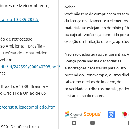
vidores de Meio Ambiente,
Avisos:
Você não tem de cumprir com os ter
ral-no-10-935-2022/
.
da licença relativamente a elementos
material que estejam no domínio púb
ou cuja utilização seja permitida por
ão de retrocesso
exceção ou limitação que seja aplicáve
so Ambiental. Brasília –
e, Defesa do Consumidor
Não são dadas quaisquer garantias. 
ível em:
licença pode não lhe dar todas as
ndle/id/242559/000940398.pdf?
autorizações necessárias para o uso
022.
pretendido. Por exemplo, outros direi
tais como direitos de imagem, de
Brasil de 1988. Brasília –
privacidade ou direitos morais , pod
o Oficial da União de 05
limitar o uso do material.
ao/constituicaocompilado.htm
.
0
0
1990. Dispõe sobre a