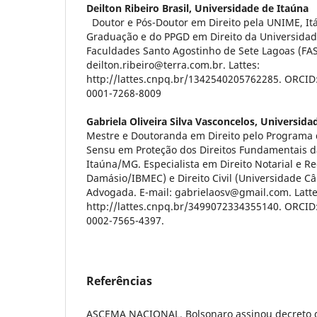
Deilton Ribeiro Brasil,
Universidade de Itaúna
Doutor e Pós-Doutor em Direito pela UNIME, Itál
Graduação e do PPGD em Direito da Universidade
Faculdades Santo Agostinho de Sete Lagoas (FAS
deilton.ribeiro@terra.com.br. Lattes:
http://lattes.cnpq.br/1342540205762285. ORCID:
0001-7268-8009
Gabriela Oliveira Silva Vasconcelos,
Universida
Mestre e Doutoranda em Direito pelo Programa 
Sensu em Proteção dos Direitos Fundamentais d
Itaúna/MG. Especialista em Direito Notarial e Re
Damásio/IBMEC) e Direito Civil (Universidade C
Advogada. E-mail: gabrielaosv@gmail.com. Latte
http://lattes.cnpq.br/3499072334355140. ORCID:
0002-7565-4397.
Referências
ASCEMA NACIONAL. Bolsonaro assinou decreto q