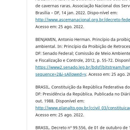
de cavernas raras. Associação Nacional dos Ser
Brasília – DF, 14 jan. 2022. Dispo-nível em:
http://www.ascemanacional.org.br/decreto-fede
Acesso em: 25 ago. 2022.
BENJAMIN, Antonio Herman. Princípio da proibiç
ambiental. In: Princípio da Proibição de Retroces
DF: Senado Federal; Comissão de Meio Ambient
e Fiscalização e Controle, 2012, p. 55-72. Dispon
https://www2.senado.leg.br/bdsf/bitstream/ha
sequence=2&i-sAllowed=y
. Acesso em: 25 ago. 2
BRASIL. Constituição da República Federativa do 
DF: Presidência da República. Publicada no Diári
out. 1988. Disponível em:
http://www.planalto.gov.br/ccivil_03/constituic
Acesso em: 25 ago. 2022.
BRASIL. Decreto nº 99.556, de 01 de outubro de 