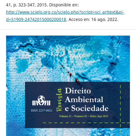
41, p. 323-347, 2015. Disponible en:
http://www.scielo.org.co/scielo.php?script=sci_arttext&pi-
d=S1909-24742015000200018
. Acceso en: 16 ago. 2022.