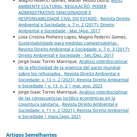
Magno Federici Gomes, Walter Veloso Dutra,
MEIO
AMBIENTE CULTURAL, REGULAÇÃO, PODER
ADMINISTRATIVO SANCIONADOR E
RESPONSABILIDADE CIVIL DO ESTADO
,
Revista Direito
Ambiental e Sociedade: v. 7 n. 2 (2017): Direito
Ambiental e Sociedade - Mai./Ago. 2017
Livia Cristina Pinheiro Lopes, Magno Federici Gomes,
Sustentabilidade para medidas compensatórias
,
Revista Direito Ambiental e Sociedade: v. 7 n. 3 (2017):
Direito Ambiental e Sociedade - Set./Dez. 2017
Jorge Isaac Torres Manrique,
Análisis interdisciplinar
de la efectividad de la vigencia del pacto mundial
sobre los refugiados
,
Revista Direito Ambiental e
Sociedade: v. 13 n. 2 (2023): Revista Direito Ambiental
e Sociedade | v. 13, n. 2 | mai. ago. 2023
Jorge Isaac Torres Manrique,
Análisis interdisciplinar
de las consecuencias jurídico económicas en la
coyuntura sanitaria
,
Revista Direito Ambiental e
Sociedade: v. 11 n. 2 (2021): Revista Direito Ambiental
e Sociedade | maio./ago. 2021
Artigos Semelhantes