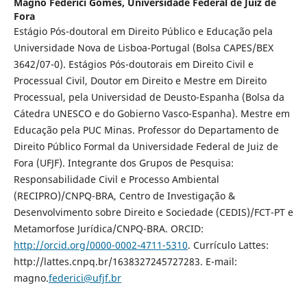
Magno Federici Gomes,
Universidade Federal de Juiz de
Fora
Estágio Pós-doutoral em Direito Público e Educação pela
Universidade Nova de Lisboa-Portugal (Bolsa CAPES/BEX
3642/07-0). Estágios Pós-doutorais em Direito Civil e
Processual Civil, Doutor em Direito e Mestre em Direito
Processual, pela Universidad de Deusto-Espanha (Bolsa da
Cátedra UNESCO e do Gobierno Vasco-Espanha). Mestre em
Educação pela PUC Minas. Professor do Departamento de
Direito Público Formal da Universidade Federal de Juiz de
Fora (UFJF). Integrante dos Grupos de Pesquisa:
Responsabilidade Civil e Processo Ambiental
(RECIPRO)/CNPQ-BRA, Centro de Investigação &
Desenvolvimento sobre Direito e Sociedade (CEDIS)/FCT-PT e
Metamorfose Jurídica/CNPQ-BRA. ORCID:
http://orcid.org/0000-0002-4711-5310
. Currículo Lattes:
http://lattes.cnpq.br/1638327245727283. E-mail:
magno.
federici@ufjf.br