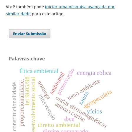
Você também pode
iniciar uma pesquisa avançada por
similaridade
para este artigo.
Enviar Submissão
Palavras-chave
preservação
Ética ambiental
energia eólica
ambiental
lei 9605/98
desenvolvimento social
meio ambiente
proporcionalidade.
noruega
inconstitucionalidade
agropecuária
saúde.
intervenção
ondas eletromagnéticas
amicus curiae
vícios
sbce
direito ambiental
direito comparado