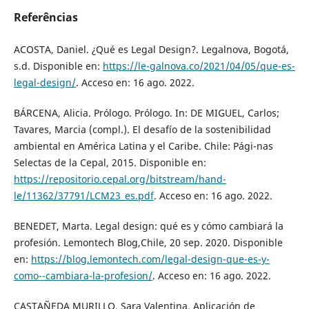
Referências
ACOSTA, Daniel. ¿Qué es Legal Design?. Legalnova, Bogotá,
s.d. Disponible en:
https://le-galnova.co/2021/04/05/que-es-
legal-design/
. Acceso en: 16 ago. 2022.
BÁRCENA, Alicia. Prólogo. Prólogo. In: DE MIGUEL, Carlos;
Tavares, Marcia (compl.). El desafío de la sostenibilidad
ambiental en América Latina y el Caribe. Chile: Pági-nas
Selectas de la Cepal, 2015. Disponible en:
https://repositorio.cepal.org/bitstream/hand-
le/11362/37791/LCM23_es.pdf
. Acceso en: 16 ago. 2022.
BENEDET, Marta. Legal design: qué es y cómo cambiará la
profesión. Lemontech Blog,Chile, 20 sep. 2020. Disponible
en:
https://blog.lemontech.com/legal-design-que-es-y-
como--cambiara-la-profesion/
. Acceso en: 16 ago. 2022.
CASTAÑEDA MURILLO, Sara Valentina. Aplicación de