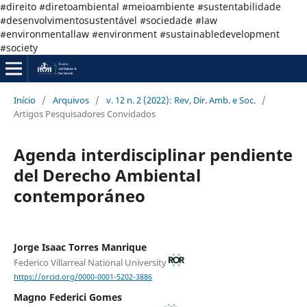
#direito #diretoambiental #meioambiente #sustentabilidade
#desenvolvimentosustentável #sociedade #law
#environmentallaw #environment #sustainabledevelopment
#society
Início
/
Arquivos
/
v. 12 n. 2 (2022): Rev, Dir. Amb. e Soc.
/
Artigos Pesquisadores Convidados
Agenda interdisciplinar pendiente
del Derecho Ambiental
contemporáneo
Jorge Isaac Torres Manrique
Federico Villarreal National University
https://orcid.org/0000-0001-5202-3886
Magno Federici Gomes