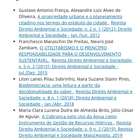
Gustavo Antonio França, Alexandre Luiz Alves de
Oliveira,
A propriedade urbana e o planejamento
citadino nos termos do estatuto da cidade
,
Revista
Direito Ambiental e Sociedade: v. 2 n. 1 (2012): Direito
Ambiental e Sociedade - Jan./Jun. 2012
Franchesco Maraschin De Freitas, Neuro José
Zambam,
O UTILITARISMO E O PRINCÍPIO
RESPONSABILIDADE PARA O DESENVOLVIMENTO
SUSTENTÁVEL
,
Revista Direito Ambiental e Sociedade:
v. 5 n. 2 (2015): Direito Ambiental e Sociedade -
Jul./Dez. 2015
Liton Lanes Pilau Sobrinho, Nara Suzane Stainr Pires,
Biodemocracia: uma leitura a partir da
decolonialidade do saber
,
Revista Direito Ambiental e
Sociedade: v. 8 n. 1 (2018): Direito Ambiental e
Sociedade - Jan./Abr. 2018
Maria Clara Lucena Dutra de Almeida Brito, Júlio César
de Aguiar,
A Cobrança pelo Uso da Água como
Instrumento de Gestão de Recursos Hídricos
,
Revista
Direito Ambiental e Sociedade: v. 9 n. 2 (2019): Revista
Direito Ambiental e Sociedade Maio/Agosto. 2019