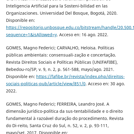
Inteligencia Artificial para la Sosteni-bilidad en las
Organizaciones. Universidad Del Bosque, Bogotá, 2020.
Disponible en:
https://repositorio.unbosque.edu.co/bitstream/handle/20.50
sequence=1&isAllowed=y
. Acceso en: 16 ago. 2022.
GOMES, Magno Federici; CARVALHO, Heloisa. Políticas
públicas ambientais: consensuali-zação e concertação.
Revista Direitos Sociais e Políticas Públicas (UNIFAFIBE),
Bebedou-ro/SP, v. 9, n. 2, p. 561-588, mayo/ago. 2021.
Disponible en:
https://fafibe.br/revista/index.php/direitos-
sociais-politicas-pub/article/view/851/0
. Acceso en: 30 ago.
2022.
GOMES, Magno Federici; FERREIRA, Leandro José. A
dimensão jurídico-política da sus-tentabilidade e o direito
fundamental à razoável duração do procedimento. Revista
do Di-reito, Santa Cruz do Sul, n. 52, v. 2, p. 93-111,
mayo/set. 2017. Disponible en: