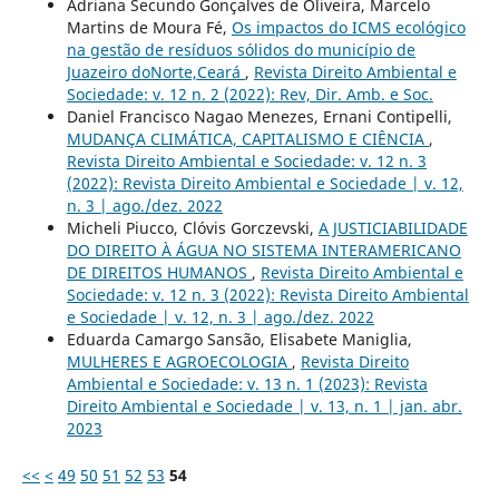
Adriana Secundo Gonçalves de Oliveira, Marcelo
Martins de Moura Fé,
Os impactos do ICMS ecológico
na gestão de resíduos sólidos do município de
Juazeiro doNorte,Ceará
,
Revista Direito Ambiental e
Sociedade: v. 12 n. 2 (2022): Rev, Dir. Amb. e Soc.
Daniel Francisco Nagao Menezes, Ernani Contipelli,
MUDANÇA CLIMÁTICA, CAPITALISMO E CIÊNCIA
,
Revista Direito Ambiental e Sociedade: v. 12 n. 3
(2022): Revista Direito Ambiental e Sociedade | v. 12,
n. 3 | ago./dez. 2022
Micheli Piucco, Clóvis Gorczevski,
A JUSTICIABILIDADE
DO DIREITO À ÁGUA NO SISTEMA INTERAMERICANO
DE DIREITOS HUMANOS
,
Revista Direito Ambiental e
Sociedade: v. 12 n. 3 (2022): Revista Direito Ambiental
e Sociedade | v. 12, n. 3 | ago./dez. 2022
Eduarda Camargo Sansão, Elisabete Maniglia,
MULHERES E AGROECOLOGIA
,
Revista Direito
Ambiental e Sociedade: v. 13 n. 1 (2023): Revista
Direito Ambiental e Sociedade | v. 13, n. 1 | jan. abr.
2023
<<
<
49
50
51
52
53
54