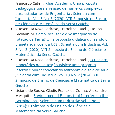
Francisco Catelli,
Khan Academy: Uma proposta
pedagógica para a revisão de números complexos
para estudantes de Engenharia
,
Scientia cum
Industria: Vol. 8 No. 3 (2020): VIII Simpósio de Ensino
de Ciências e Matemática da Serra Gaúcha
Rudson Da Rosa Pedroso, Francisco Catelli, Odilon
Giovannini,
Como localizar o eixo imaginário de
rotação da Terra? Uma proposta didática utilizando o
planetário móvel da UCS
,
Scientia cum Industria: Vol.
8 No. 3 (2020): VIII Simpósio de Ensino de Ciências e
Matemática da Serra Gaúcha
Rudson Da Rosa Pedroso, Francisco Catelli,
O uso dos
planetários na Educação Básica: uma proposta
interdisciplinar conectando astronomia e sala de aula
,
Scientia cum Industria: Vol. 13 No. 2 (2024): XII
Simpósio de Ensino de Ciências e Matemática da Serra
Gaúcha
Lisiane de Souza, Gladis Franck da Cunha, Alexandre
Mesquita,
Environmental Factors that Interfere in the
Germination
,
Scientia cum Industria: Vol. 2 No. 2
(2014): III Simpósio de Ensino de Ciências e
Matemática da Serra Gaúcha