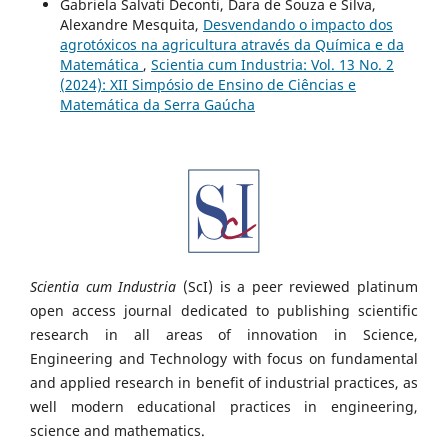
Gabriela Salvati Deconti, Dara de Souza e Silva,
Alexandre Mesquita,
Desvendando o impacto dos
agrotóxicos na agricultura através da Química e da
Matemática
,
Scientia cum Industria: Vol. 13 No. 2
(2024): XII Simpósio de Ensino de Ciências e
Matemática da Serra Gaúcha
Scientia cum Industria
(ScI) is a peer reviewed platinum
open access journal dedicated to publishing scientific
research in all areas of innovation in Science,
Engineering and Technology with focus on fundamental
and applied research in benefit of industrial practices, as
well modern educational practices in engineering,
science and mathematics.