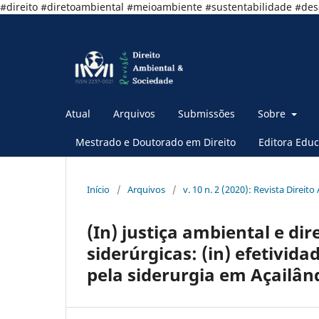
#direito #diretoambiental #meioambiente #sustentabilidade #de
Atual
Arquivos
Submissões
Sobre
Mestrado e Doutorado em Direito
Editora Educ
Início
/
Arquivos
/
v. 10 n. 2 (2020): Revista Direit
(In) justiça ambiental e di
siderúrgicas: (in) efetivid
pela siderurgia em Açailân