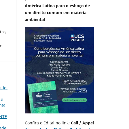
América Latina para o esboço de
A
um direito comum em matéria
ambiental
tos,
em
ade:
OS
ntal
NTE
Confira o Edital no link:
Call / Appel
dade