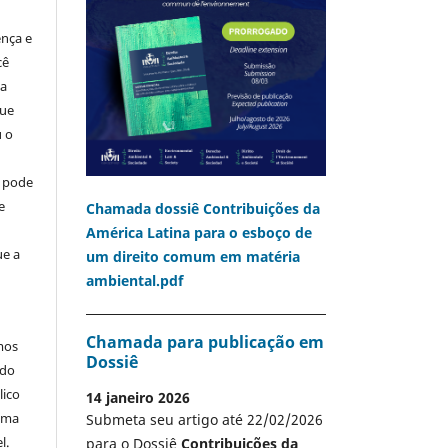
ença e
cê
ia
que
u o
o pode
e
Chamada dossiê Contribuições da
América Latina para o esboço de
ue a
um direito comum em matéria
ambiental.pdf
Chamada para publicação em
mos
Dossiê
 do
lico
14 janeiro 2026
 uma
Submeta seu artigo até 22/02/2026
l.
para o Dossiê
Contribuições da