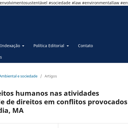
senvolvimentosustentável #sociedade #law #environmentallaw #e
Indexação
Política Editorial
Contato
s
o Ambiental e sociedade
/
Artigos
reitos humanos nas atividades
ade de direitos em conflitos provocados
dia, MA