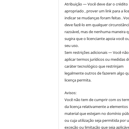
Atribuição — Você deve dar o crédito
apropriado , prover um link para a lic
indicar se mudanças foram feitas . Vo
deve fazê-lo em qualquer circunstânc
razoável, mas de nenhuma maneira 
sugira que o licenciante apoia você o
seu uso.
Sem restrições adicionais — Você nã
aplicar termos jurídicos ou medidas d
caráter tecnológico que restrinjam
legalmente outros de fazerem algo q
licença permita.
Avisos:
Você não tem de cumprir com os ter
da licença relativamente a elementos
material que estejam no domínio púb
ou cuja utilização seja permitida por
exceção ou limitação que seja aplicáve