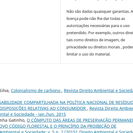
Não são dadas quaisquer garantias. 
licença pode não lhe dar todas as
autorizações necessárias para o uso
pretendido. Por exemplo, outros direi
tais como direitos de imagem, de
privacidade ou direitos morais , pod
limitar o uso do material.
Silva,
Colonialismo de carbono
,
Revista Direito Ambiental e Socied
SABILIDADE COMPARTILHADA NA POLÍTICA NACIONAL DE RESÍDU
S DISPOSIÇÕES RELATIVAS AO CONSUMIDOR
,
Revista Direito Ambie
iental e Sociedade - Jan./Jun. 2015
unha Gatinho,
O CÔMPUTO DAS ÁREAS DE PRESERVAÇÃO PERMANE
OVO CÓDIGO FLORESTAL E O PRINCÍPIO DA PROIBIÇÃO DE
 Ambiental e Sociedade: v. 5 n. 2 (2015): Direito Ambiental e Socie