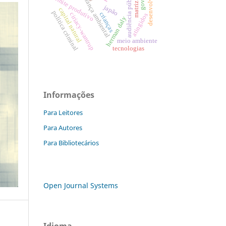
desenvolvimento
segurança ambiental
audiência pública
limite produtivo
japão
capital natural
política criminal
crianças
ciriacy-wantrup
atingidos
herman daly
meio ambiente
tecnologias
Informações
Para Leitores
Para Autores
Para Bibliotecários
Open Journal Systems
Idioma