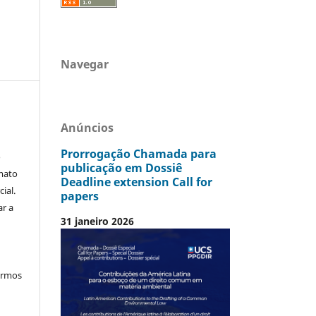
Navegar
Anúncios
Prorrogação Chamada para
o
publicação em Dossiê
mato
Deadline extension Call for
ial.
papers
ar a
31 janeiro 2026
termos