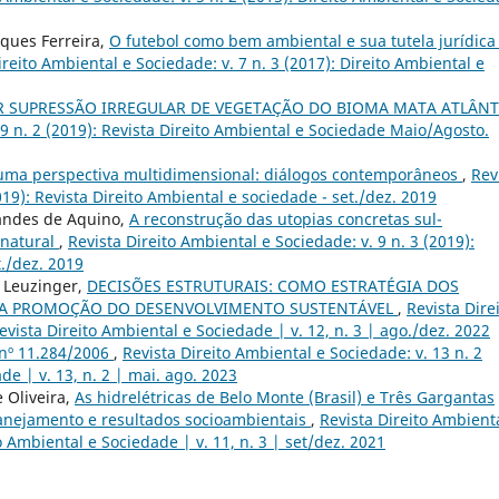
rques Ferreira,
O futebol como bem ambiental e sua tutela jurídic
ireito Ambiental e Sociedade: v. 7 n. 3 (2017): Direito Ambiental e
R SUPRESSÃO IRREGULAR DE VEGETAÇÃO DO BIOMA MATA ATLÂNT
 9 n. 2 (2019): Revista Direito Ambiental e Sociedade Maio/Agosto.
uma perspectiva multidimensional: diálogos contemporâneos
,
Rev
019): Revista Direito Ambiental e sociedade - set./dez. 2019
andes de Aquino,
A reconstrução das utopias concretas sul-
 natural
,
Revista Direito Ambiental e Sociedade: v. 9 n. 3 (2019):
t./dez. 2019
 Leuzinger,
DECISÕES ESTRUTURAIS: COMO ESTRATÉGIA DOS
ARA PROMOÇÃO DO DESENVOLVIMENTO SUSTENTÁVEL
,
Revista Dire
evista Direito Ambiental e Sociedade | v. 12, n. 3 | ago./dez. 2022
 nº 11.284/2006
,
Revista Direito Ambiental e Sociedade: v. 13 n. 2
de | v. 13, n. 2 | mai. ago. 2023
 Oliveira,
As hidrelétricas de Belo Monte (Brasil) e Três Gargantas
anejamento e resultados socioambientais
,
Revista Direito Ambient
to Ambiental e Sociedade | v. 11, n. 3 | set/dez. 2021