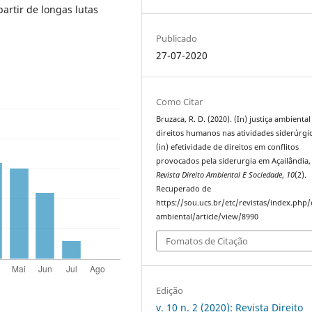
partir de longas lutas
.
Publicado
27-07-2020
Como Citar
Bruzaca, R. D. (2020). (In) justiça ambiental
direitos humanos nas atividades siderúrgic
(in) efetividade de direitos em conflitos
provocados pela siderurgia em Açailândia,
Revista Direito Ambiental E Sociedade
,
10
(2).
Recuperado de
https://sou.ucs.br/etc/revistas/index.php/
ambiental/article/view/8990
Fomatos de Citação
Edição
v. 10 n. 2 (2020): Revista Direito