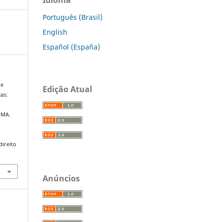
Português (Brasil)
English
Español (España)
 e
Edição Atual
as:
 MA.
direito
Anúncios