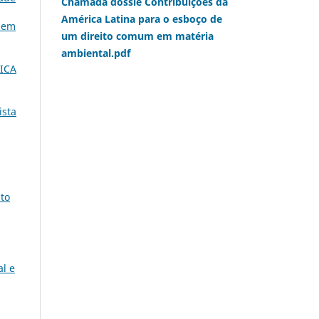
Chamada dossiê Contribuições da
América Latina para o esboço de
a em
um direito comum em matéria
ambiental.pdf
ICA
ista
ito
al e