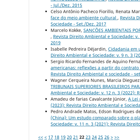
- Jul./Dez. 2015
Celso Antônio Pacheco Fiorillo, Renata Ma
face do meio ambiente cultural
,
Revista D
Sociedade - Set./Dez. 2017
Marcelo Kokke,
SANÇÕES AMBIENTAIS PO
,
Revista Direito Ambiental e Sociedade: v.
2019
Isabelle Pedreira Déjardin,
Cidadania em 
Direito Ambiental e Sociedade: v. 9 n. 3 (2
Sergio Ricardo Fernandes de Aquino Fern
americanas: reflexões a partir do contrato
Revista Direito Ambiental e sociedade - se
Wagner Cerqueira Nunes, Marcia Dieguez
TRIBUNAIS SUPERIORES BRASILEIROS P
Ambiental e Sociedade: v. 12 n. 3 (2022): R
Amadeu de farias Cavalcante Júnior,
A Lei
(2023): Revista Direito Ambiental e Socieda
Pedro Andrade Matos, Edson Rodrigues de
(China): Um estudo comparado sobre o pl
Sociedade: v. 11 n. 3 (2021): Revista Direi
<<
<
17
18
19
20
21
22
23
24
25
26
>
>>