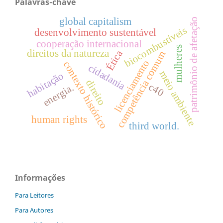
Palavras-chave
global capitalism
patrimônio de afetação
biocombustíveis
desenvolvimento sustentável
cooperação internacional
mulheres
Ética
direitos da natureza
competência comum
licenciamento
contexto histórico
cidadania
meio ambiente
habitação
direito
c40
energia.
human rights
third world.
Informações
Para Leitores
Para Autores