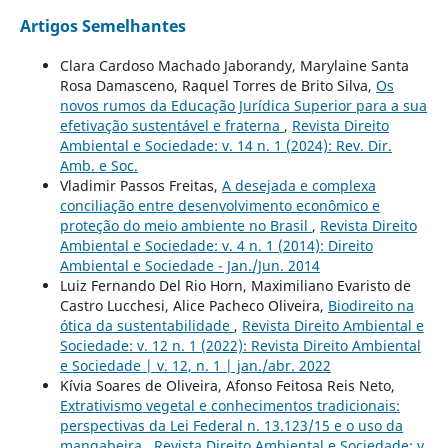
Artigos Semelhantes
Clara Cardoso Machado Jaborandy, Marylaine Santa
Rosa Damasceno, Raquel Torres de Brito Silva,
Os
novos rumos da Educação Jurídica Superior para a sua
efetivação sustentável e fraterna
,
Revista Direito
Ambiental e Sociedade: v. 14 n. 1 (2024): Rev. Dir.
Amb. e Soc.
Vladimir Passos Freitas,
A desejada e complexa
conciliação entre desenvolvimento econômico e
proteção do meio ambiente no Brasil
,
Revista Direito
Ambiental e Sociedade: v. 4 n. 1 (2014): Direito
Ambiental e Sociedade - Jan./Jun. 2014
Luiz Fernando Del Rio Horn, Maximiliano Evaristo de
Castro Lucchesi, Alice Pacheco Oliveira,
Biodireito na
ótica da sustentabilidade
,
Revista Direito Ambiental e
Sociedade: v. 12 n. 1 (2022): Revista Direito Ambiental
e Sociedade | v. 12, n. 1 | jan./abr. 2022
Kívia Soares de Oliveira, Afonso Feitosa Reis Neto,
Extrativismo vegetal e conhecimentos tradicionais:
perspectivas da Lei Federal n. 13.123/15 e o uso da
mangabeira
,
Revista Direito Ambiental e Sociedade: v.