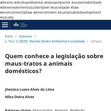
#direito #diretoambiental #meioambiente #sustentabilidade
#desenvolvimentosustentável #sociedade #law
#environmentallaw #environment #sustainabledevelopment
#society
Início
/
Arquivos
/
v. 10 n. 2 (2020): Revista Direito Ambiental e sociedade
/
Artigos
Quem conhece a legislação sobre
maus-tratos a animais
domésticos?
Jhessica Luara Alves de Lima
Nilza Dutra Alves
Palavras-chave:
Maus-tratos. Animais. Proteção.