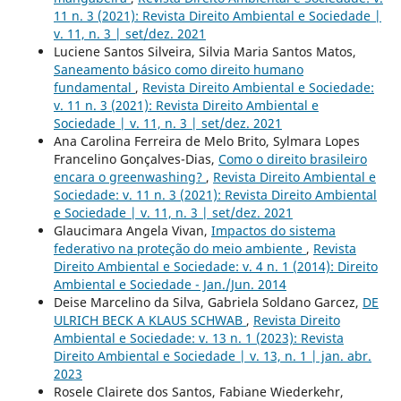
11 n. 3 (2021): Revista Direito Ambiental e Sociedade |
v. 11, n. 3 | set/dez. 2021
Luciene Santos Silveira, Silvia Maria Santos Matos,
Saneamento básico como direito humano
fundamental
,
Revista Direito Ambiental e Sociedade:
v. 11 n. 3 (2021): Revista Direito Ambiental e
Sociedade | v. 11, n. 3 | set/dez. 2021
Ana Carolina Ferreira de Melo Brito, Sylmara Lopes
Francelino Gonçalves-Dias,
Como o direito brasileiro
encara o greenwashing?
,
Revista Direito Ambiental e
Sociedade: v. 11 n. 3 (2021): Revista Direito Ambiental
e Sociedade | v. 11, n. 3 | set/dez. 2021
Glaucimara Angela Vivan,
Impactos do sistema
federativo na proteção do meio ambiente
,
Revista
Direito Ambiental e Sociedade: v. 4 n. 1 (2014): Direito
Ambiental e Sociedade - Jan./Jun. 2014
Deise Marcelino da Silva, Gabriela Soldano Garcez,
DE
ULRICH BECK A KLAUS SCHWAB
,
Revista Direito
Ambiental e Sociedade: v. 13 n. 1 (2023): Revista
Direito Ambiental e Sociedade | v. 13, n. 1 | jan. abr.
2023
Rosele Clairete dos Santos, Fabiane Wiederkehr,