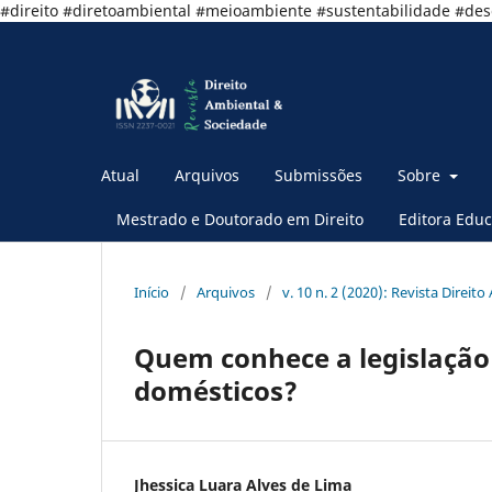
#direito #diretoambiental #meioambiente #sustentabilidade #de
Atual
Arquivos
Submissões
Sobre
Mestrado e Doutorado em Direito
Editora Educ
Início
/
Arquivos
/
v. 10 n. 2 (2020): Revista Direit
Quem conhece a legislação
domésticos?
Jhessica Luara Alves de Lima