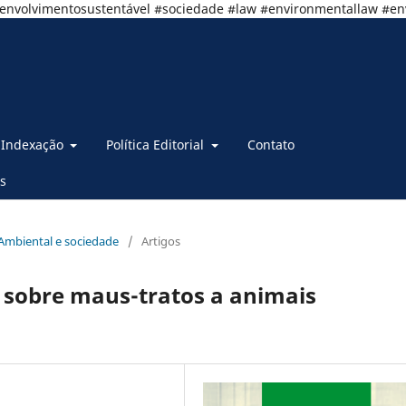
senvolvimentosustentável #sociedade #law #environmentallaw #e
Indexação
Política Editorial
Contato
s
o Ambiental e sociedade
/
Artigos
 sobre maus-tratos a animais