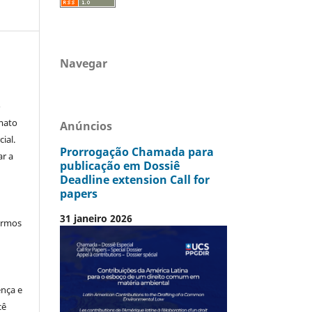
Navegar
o
mato
Anúncios
ial.
Prorrogação Chamada para
ar a
publicação em Dossiê
Deadline extension Call for
papers
31 janeiro 2026
termos
ença e
cê