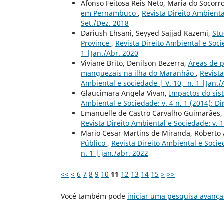
Afonso Feitosa Reis Neto, Maria do Socorr
em Pernambuco
,
Revista Direito Ambienta
Set./Dez. 2018
Dariush Ehsani, Seyyed Sajjad Kazemi,
Stu
Province
,
Revista Direito Ambiental e Soci
1 |Jan./Abr. 2020
Viviane Brito, Denilson Bezerra,
Áreas de p
manguezais na ilha do Maranhão
,
Revista
Ambiental e sociedade | V. 10, n. 1 |Jan./
Glaucimara Angela Vivan,
Impactos do sis
Ambiental e Sociedade: v. 4 n. 1 (2014): Di
Emanuelle de Castro Carvalho Guimarães
Revista Direito Ambiental e Sociedade: v. 1
Mario Cesar Martins de Miranda, Roberto 
Público
,
Revista Direito Ambiental e Socied
n. 1 | jan./abr. 2022
<<
<
6
7
8
9
10
11
12
13
14
15
>
>>
Você também pode
iniciar uma pesquisa avança