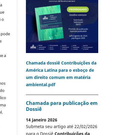
ia
que
u o
o pode
e
ue a
Chamada dossiê Contribuições da
América Latina para o esboço de
um direito comum em matéria
mos
ambiental.pdf
 do
lico
Chamada para publicação em
 uma
Dossiê
l.
14 janeiro 2026
A
Submeta seu artigo até 22/02/2026
para o Dossiê
Contribuições da