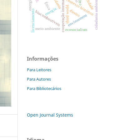
cooperação internacional
cidadania
cidadania ambiental.
contexto histórico
c40
Ética
third world.
energia.
direito
licenciamento
biocombustíveis
environment
meio ambiente
ecosocialism
Informações
Para Leitores
Para Autores
Para Bibliotecários
Open Journal Systems
Idioma