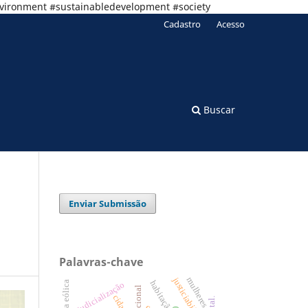
nvironment #sustainabledevelopment #society
Cadastro
Acesso
Buscar
Enviar Submissão
Palavras-chave
justiciabilidade
mulheres
habitação
energia eólica
judicialização