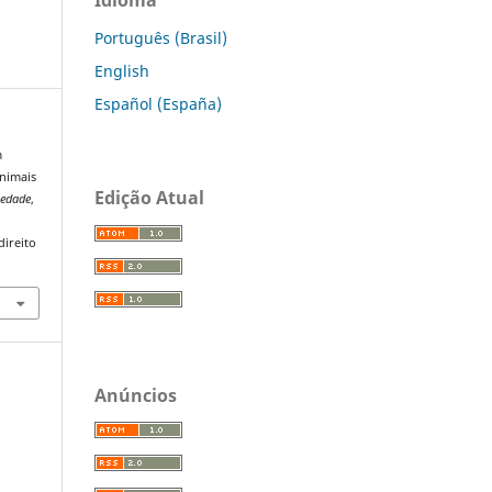
Português (Brasil)
English
Español (España)
m
animais
Edição Atual
iedade
,
direito
Anúncios