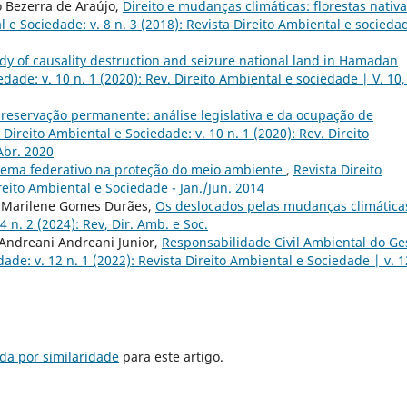
o Bezerra de Araújo,
Direito e mudanças climáticas: florestas nativ
l e Sociedade: v. 8 n. 3 (2018): Revista Direito Ambiental e socieda
dy of causality destruction and seizure national land in Hamadan
edade: v. 10 n. 1 (2020): Rev. Direito Ambiental e sociedade | V. 10,
reservação permanente: análise legislativa e da ocupação de
 Direito Ambiental e Sociedade: v. 10 n. 1 (2020): Rev. Direito
Abr. 2020
tema federativo na proteção do meio ambiente
,
Revista Direito
reito Ambiental e Sociedade - Jan./Jun. 2014
, Marilene Gomes Durães,
Os deslocados pelas mudanças climátic
4 n. 2 (2024): Rev, Dir. Amb. e Soc.
Andreani Andreani Junior,
Responsabilidade Civil Ambiental do Ge
ade: v. 12 n. 1 (2022): Revista Direito Ambiental e Sociedade | v. 1
da por similaridade
para este artigo.