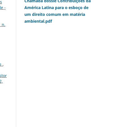
Chamada dossiê Contribuições da
as
de -
América Latina para o esboço de
um direito comum em matéria
ambiental.pdf
 n.
as
,
stor
2,