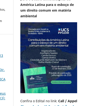
América Latina para o esboço de
tos,
um direito comum em matéria
ambiental
em
13
Dir.
ICA
neus
13):
Confira o Edital no link:
Call / Appel