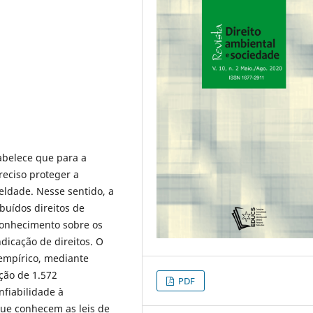
stabelece que para a
eciso proteger a
ldade. Nesse sentido, a
buídos direitos de
 conhecimento sobre os
ndicação de direitos. O
 empírico, mediante
ção de 1.572
PDF
nfiabilidade à
ue conhecem as leis de