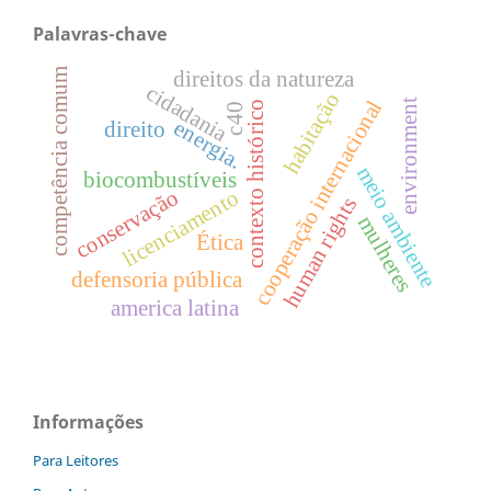
Palavras-chave
competência comum
direitos da natureza
cidadania
habitação
cooperação internacional
environment
contexto histórico
c40
energia.
direito
meio ambiente
biocombustíveis
conservação
licenciamento
human rights
mulheres
Ética
defensoria pública
america latina
Informações
Para Leitores