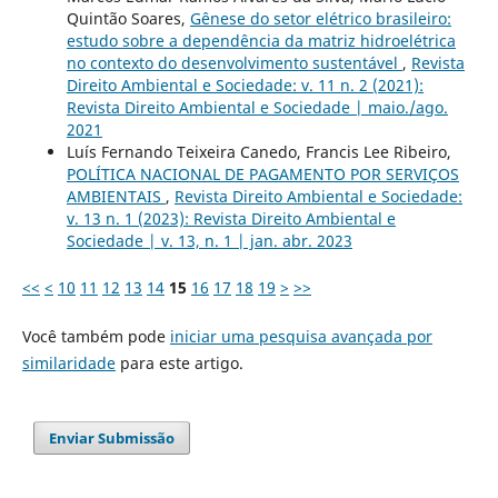
Quintão Soares,
Gênese do setor elétrico brasileiro:
estudo sobre a dependência da matriz hidroelétrica
no contexto do desenvolvimento sustentável
,
Revista
Direito Ambiental e Sociedade: v. 11 n. 2 (2021):
Revista Direito Ambiental e Sociedade | maio./ago.
2021
Luís Fernando Teixeira Canedo, Francis Lee Ribeiro,
POLÍTICA NACIONAL DE PAGAMENTO POR SERVIÇOS
AMBIENTAIS
,
Revista Direito Ambiental e Sociedade:
v. 13 n. 1 (2023): Revista Direito Ambiental e
Sociedade | v. 13, n. 1 | jan. abr. 2023
<<
<
10
11
12
13
14
15
16
17
18
19
>
>>
Você também pode
iniciar uma pesquisa avançada por
similaridade
para este artigo.
Enviar Submissão