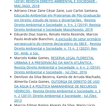
(2018): REVISTA DIREITO AMBIENTAL E SOCIEDADE -
MAI./AGO. 2018
Adriano César Zane César Zane, Luiz Carlos Santana,
Educação Ambiental em Programas de Pós-Graduação
em Direito: estudo de teses e dissertações
,
Revista
Direito Ambiental e Sociedade: v. 9 n. 2 (2019): Revista
Direito Ambiental e Sociedade Maio/Agosto. 2019
Eduardo Dias Soares, Renato Horta Rezende, Marcos
Paulo Andrade Bianchini,
A exclusão do setor primário
agropecuário do regime declaratório do SBCE
,
Revista
Direito Ambiental e Sociedade: v. 15 n. 2 (2025): Rev,
Dir. Amb. e Soc.
Marcelo Kokke Gomes,
RESERVA LEGAL FLORESTAL
URBANA E A PRESERVAÇÃO DA MATA ATLÂNTICA
,
Revista Direito Ambiental e Sociedade: v. 6 n. 2 (2016):
Direito Ambiental e Sociedade - Jul./Dez. 2016
Denilson da Silva Bezerra, Kamila de Arruda Machado,
Almerita Costa Gomes,
OUTORGA DE DIREITO DE USO
DA ÁGUA E A POLÍTICA MARANHENSE DE RECURSOS
HÍDRICOS
,
Revista Direito Ambiental e Sociedade: v. 3
n. 2 (2013): Direito Ambiental e Sociedade - Jul./Dez.
2013
Marcos Edmar Ramos Alvares da Silva, Mario Lúcio