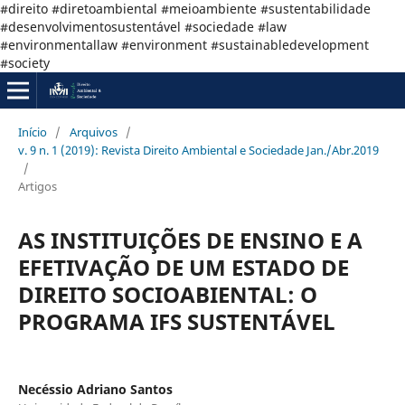
#direito #diretoambiental #meioambiente #sustentabilidade
#desenvolvimentosustentável #sociedade #law
#environmentallaw #environment #sustainabledevelopment
#society
Início
/
Arquivos
/
v. 9 n. 1 (2019): Revista Direito Ambiental e Sociedade Jan./Abr.2019
/
Artigos
AS INSTITUIÇÕES DE ENSINO E A
EFETIVAÇÃO DE UM ESTADO DE
DIREITO SOCIOABIENTAL: O
PROGRAMA IFS SUSTENTÁVEL
Necéssio Adriano Santos