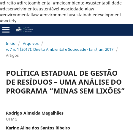
#direito #diretoambiental #meioambiente #sustentabilidade
#desenvolvimentosustentável #sociedade #law
#environmentallaw #environment #sustainabledevelopment
#society
Início
/
Arquivos
/
v. 7 n. 1 (2017): Direito Ambiental e Sociedade - Jan./Jun. 2017
/
Artigos
POLÍTICA ESTADUAL DE GESTÃO
DE RESÍDUOS – UMA ANÁLISE DO
PROGRAMA “MINAS SEM LIXÕES”
Rodrigo Almeida Magalhães
UFMG
Karine Aline dos Santos Ribeiro