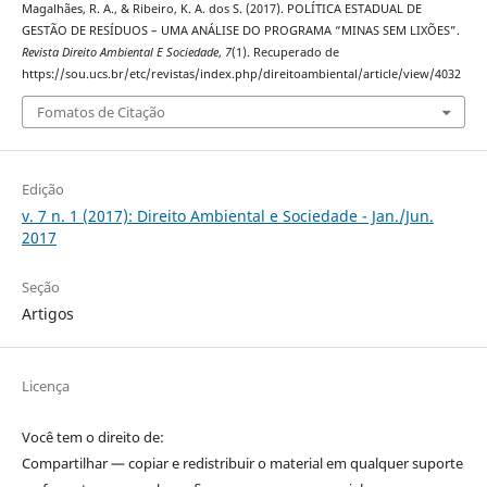
Magalhães, R. A., & Ribeiro, K. A. dos S. (2017). POLÍTICA ESTADUAL DE
GESTÃO DE RESÍDUOS – UMA ANÁLISE DO PROGRAMA “MINAS SEM LIXÕES”.
Revista Direito Ambiental E Sociedade
,
7
(1). Recuperado de
https://sou.ucs.br/etc/revistas/index.php/direitoambiental/article/view/4032
Fomatos de Citação
Edição
v. 7 n. 1 (2017): Direito Ambiental e Sociedade - Jan./Jun.
2017
Seção
Artigos
Licença
Você tem o direito de:
Compartilhar — copiar e redistribuir o material em qualquer suporte