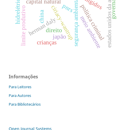
estados unidos da américa
governança
atingidos
hidrelétricas
segurança ambiental
capital natural
pnrs
política criminal
ciriacy-wantrup
limite produtivo
china
meio ambiente
herman daly
direito
japão
crianças
Informações
Para Leitores
Para Autores
Para Bibliotecários
Open Journal Systems