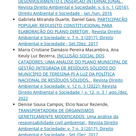
DESENVOLVIMENTO E INSERÇÃO INTERNACIONAL
,
Revista Direito Ambiental e Sociedade: v. 6 n. 1 (2016):
Direito Ambiental e Sociedade - Jan./Jun. 2016
Gabriela Miranda Duarte, Daniel Gaio,
PARTICIPAÇÃO
POPULAR: REQUISITO CONSTITUCIONAL PARA
ELABORAÇÃO DO PLANO DIRETOR
,
Revista Direito
Ambiental e Sociedade: v. 7 n. 3 (2017): Direito
Ambiental e Sociedade - Set./Dez. 2017
Maria Cristiane Damásio Pereira Macambira, Ana
Keuly Luz Bezerra,
INCLUSÃO SOCIAL DOS
CATADORES: UMA ANÁLISE DO PLANO MUNICIPAL DE
GESTÃO INTEGRADA DE RESÍDUOS SÓLIDOS DO
MUNICÍPIO DE TERESINA-PI À LUZ DA POLÍTICA
NACIONAL DE RESÍDUOS SÓLIDOS.
,
Revista Direito
Ambiental e Sociedade: v. 12 n. 3 (2022): Revista
Direito Ambiental e Sociedade | v. 12, n. 3 | ago./dez.
2022
Denise Sousa Campos, Elcio Nacur Rezende,
TRANSPORTADORA DE ORGANISMOS
GENETICAMENTE MODIFICADOS: Uma análise da
responsabilidade civil ambiental
,
Revista Direito
Ambiental e Sociedade: v. 7 n. 3 (2017): Direito
Ambiental e Sociedade - Set./Dez. 2017