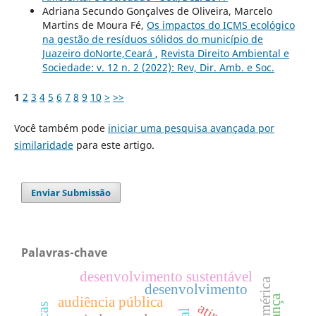
Adriana Secundo Gonçalves de Oliveira, Marcelo
Martins de Moura Fé,
Os impactos do ICMS ecológico
na gestão de resíduos sólidos do município de
Juazeiro doNorte,Ceará
,
Revista Direito Ambiental e
Sociedade: v. 12 n. 2 (2022): Rev, Dir. Amb. e Soc.
1
2
3
4
5
6
7
8
9
10
>
>>
Você também pode
iniciar uma pesquisa avançada por
similaridade
para este artigo.
Enviar Submissão
Palavras-chave
desenvolvimento sustentável
desenvolvimento
audiência pública