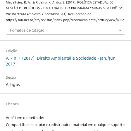
Magalhães, R. A., & Ribeiro, K. A. dos S. (2017). POLÍTICA ESTADUAL DE
GESTÃO DE RESÍDUOS – UMA ANÁLISE DO PROGRAMA “MINAS SEM LIXÕES”.
Revista Direito Ambiental E Sociedade
,
7
(1). Recuperado de
https://sou.ucs.br/etc/revistas/index.php/direitoambiental/article/view/4032
Fomatos de Citação
Edição
v. 7 n. 1 (2017): Direito Ambiental e Sociedade - Jan./Jun.
2017
Seção
Artigos
Licença
Você tem o direito de:
Compartilhar — copiar e redistribuir o material em qualquer suporte