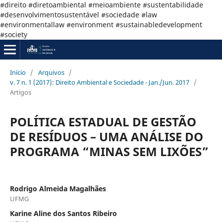
#direito #diretoambiental #meioambiente #sustentabilidade
#desenvolvimentosustentável #sociedade #law
#environmentallaw #environment #sustainabledevelopment
#society
Início
/
Arquivos
/
v. 7 n. 1 (2017): Direito Ambiental e Sociedade - Jan./Jun. 2017
/
Artigos
POLÍTICA ESTADUAL DE GESTÃO
DE RESÍDUOS – UMA ANÁLISE DO
PROGRAMA “MINAS SEM LIXÕES”
Rodrigo Almeida Magalhães
UFMG
Karine Aline dos Santos Ribeiro