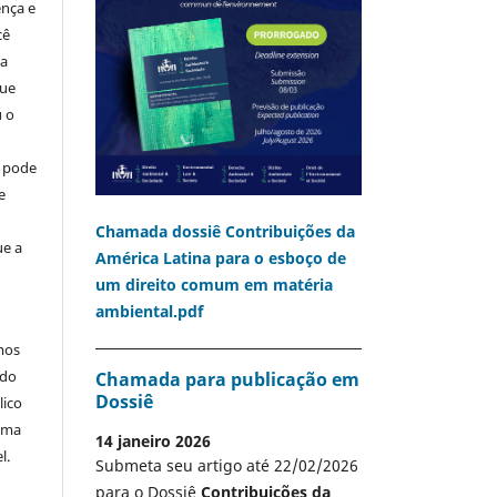
ença e
cê
ia
que
u o
o pode
e
Chamada dossiê Contribuições da
ue a
América Latina para o esboço de
um direito comum em matéria
ambiental.pdf
mos
 do
Chamada para publicação em
Dossiê
lico
 uma
14 janeiro 2026
l.
Submeta seu artigo até 22/02/2026
para o Dossiê
Contribuições da