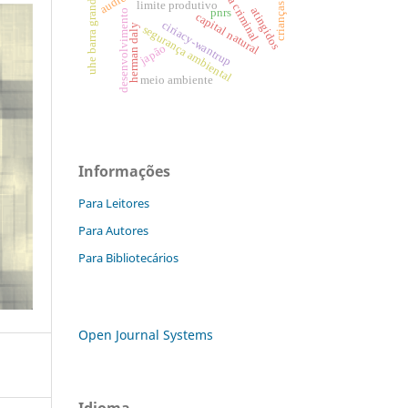
política criminal
uhe barra grande.
limite produtivo
crianças
atingidos
pnrs
desenvolvimento
capital natural
ciriacy-wantrup
herman daly
segurança ambiental
japão
meio ambiente
Informações
Para Leitores
Para Autores
Para Bibliotecários
Open Journal Systems
Idioma