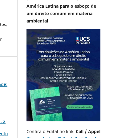
A
América Latina para o esboço de
um direito comum em matéria
ambiental
tos,
em
ade:
. 2
Confira o Edital no link:
Call / Appel
ento