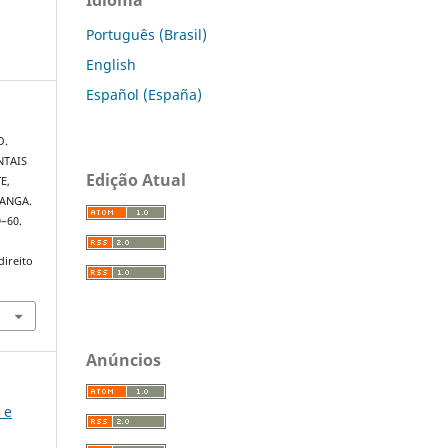
Português (Brasil)
English
Español (España)
O.
NTAIS
Edição Atual
E,
RANGA.
9–60.
direito
Anúncios
 e