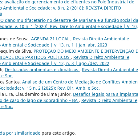
ais: avaliação do gerenciamento de efluentes no Polo Industrial de
to Ambiental e Sociedade: v. 8 n. 2 (2018): REVISTA DIREITO
8
,
O dano multifacetário no desastre de Mariana e a função social d
edade: v. 10 n. 1 (2020): Rev. Direito Ambiental e sociedade | V. 10
Nunes de Sousa,
AGENDA 21 LOCAL
,
Revista Direito Ambiental e
o Ambiental e Sociedade | v. 13, n. 1 | jan. abr. 2023
oaquim da Silva,
PROTEÇÃO DO MEIO AMBIENTE E INTERVENÇÃO 
MIDADE DOS PARTIDOS POLÍTICOS
,
Revista Direito Ambiental e
to Ambiental e Sociedade | v. 12, n. 3 | ago./dez. 2022
li,
Deslocados ambientais e climáticos
,
Revista Direito Ambiental e
 e Soc.
dos Santos,
Análise de um Centro de Mediação de Conflitos Ambien
ociedade: v. 15 n. 2 (2025): Rev, Dir. Amb. e Soc.
eia Lira, Claudemiro de Lima Júnior,
Desafios legais para a implant
do de caso do lago de Sobradinho – BA
,
Revista Direito Ambiental e
 e Soc.
da por similaridade
para este artigo.