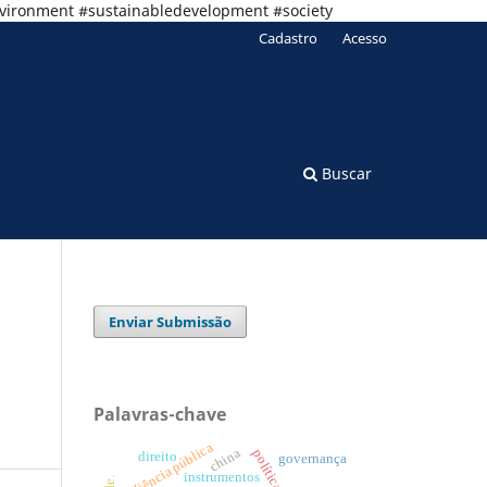
nvironment #sustainabledevelopment #society
Cadastro
Acesso
Buscar
Enviar Submissão
Palavras-chave
audiência pública
china
direito
governança
instrumentos