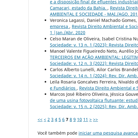
e a disposição final de efluentes industri
Camaçari, estado da Bahia.
,
Revista Direi
AMBIENTAL E SOCIEDADE - MAI./AGO. 201
Veronica Lagassi, Daniel Machado Gomes
empresa
,
Revista Direito Ambiental e Soci
1 |Jan./Abr. 2020
Celso Maran de Oliveira, Isabel Cristina 
Sociedade: v. 13 n. 1 (2023): Revista Direit
Manoel Valente Figueiredo Neto, Aurélio J
TERCEIROS EM AÇÃO AMBIENTAL: LEGITI
Sociedade: v. 12 n. 3 (2022): Revista Direi
Carlos Alberto Lunelli, Ailor Carlos Brandel
Sociedade: v. 14 n. 1 (2024): Rev. Dir. Amb.
Leila Rosaria Goncalves Ferreira, Nivaldo 
e Fundiários
,
Revista Direito Ambiental e S
Marcos José Ribeiro Oliveira, Jéssica Gouv
de uma usina fotovoltaica flutuante: estu
Sociedade: v. 15 n. 2 (2025): Rev, Dir. Amb.
<<
<
2
3
4
5
6
7
8
9
10
11
>
>>
Você também pode
iniciar uma pesquisa avança