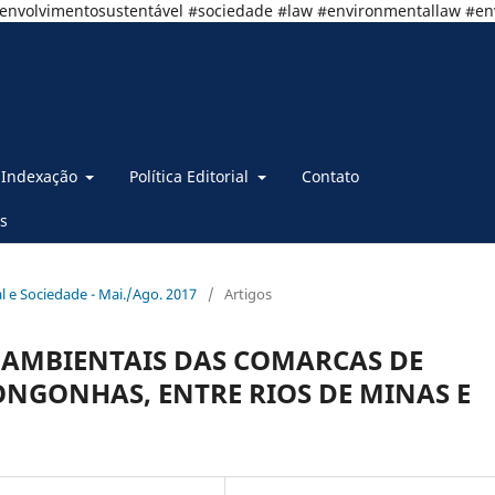
senvolvimentosustentável #sociedade #law #environmentallaw #e
Indexação
Política Editorial
Contato
s
al e Sociedade - Mai./Ago. 2017
/
Artigos
 AMBIENTAIS DAS COMARCAS DE
ONGONHAS, ENTRE RIOS DE MINAS E