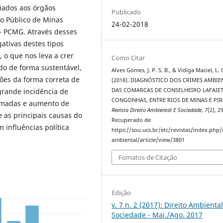
iados aos órgãos
Publicado
io Público de Minas
24-02-2018
 – PCMG. Através desses
ativas destes tipos
 o que nos leva a crer
Como Citar
do de forma sustentável,
Alves Gomes, J. P. S. B., & Vidiga Maciel, L. 
ções da forma correta de
(2018). DIAGNÓSTICO DOS CRIMES AMBIE
DAS COMARCAS DE CONSELHEIRO LAFAIET
grande incidência de
CONGONHAS, ENTRE RIOS DE MINAS E PI
eimadas e aumento de
Revista Direito Ambiental E Sociedade
,
7
(2), 2
e as principais causas do
Recuperado de
 influências política
https://sou.ucs.br/etc/revistas/index.php/
ambiental/article/view/3801
Fomatos de Citação
Edição
v. 7 n. 2 (2017): Direito Ambiental
Sociedade - Mai./Ago. 2017