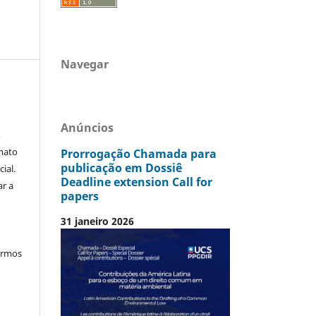
Navegar
Anúncios
o
mato
Prorrogação Chamada para
publicação em Dossiê
ial.
Deadline extension Call for
ar a
papers
31 janeiro 2026
termos