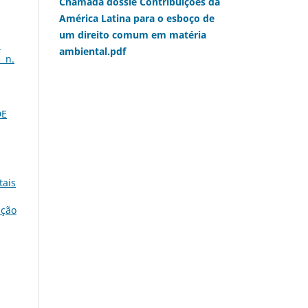
Chamada dossiê Contribuições da
América Latina para o esboço de
um direito comum em matéria
a
ambiental.pdf
, n.
DE
tais
ação