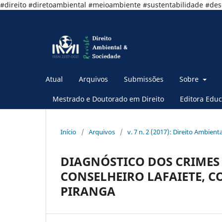
#direito #diretoambiental #meioambiente #sustentabilidade #de
Atual
Arquivos
Submissões
Sobre
Mestrado e Doutorado em Direito
Editora Educ
Início
/
Arquivos
/
v. 7 n. 2 (2017): Direito Ambient
DIAGNÓSTICO DOS CRIMES
CONSELHEIRO LAFAIETE, C
PIRANGA