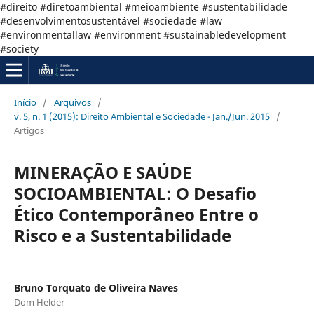
#direito #diretoambiental #meioambiente #sustentabilidade
#desenvolvimentosustentável #sociedade #law
#environmentallaw #environment #sustainabledevelopment
#society
Início
/
Arquivos
/
v. 5, n. 1 (2015): Direito Ambiental e Sociedade - Jan./Jun. 2015
/
Artigos
MINERAÇÃO E SAÚDE
SOCIOAMBIENTAL: O Desafio
Ético Contemporâneo Entre o
Risco e a Sustentabilidade
Bruno Torquato de Oliveira Naves
Dom Helder