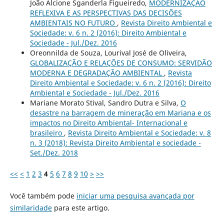
João Alcione Sganderla Figueiredo,
MODERNIZAÇÃO
REFLEXIVA E AS PERSPECTIVAS DAS DECISÕES
AMBIENTAIS NO FUTURO
,
Revista Direito Ambiental e
Sociedade: v. 6 n. 2 (2016): Direito Ambiental e
Sociedade - Jul./Dez. 2016
Oreonnilda de Souza, Lourival José de Oliveira,
GLOBALIZAÇÃO E RELAÇÕES DE CONSUMO: SERVIDÃO
MODERNA E DEGRADAÇÃO AMBIENTAL
,
Revista
Direito Ambiental e Sociedade: v. 6 n. 2 (2016): Direito
Ambiental e Sociedade - Jul./Dez. 2016
Mariane Morato Stival, Sandro Dutra e Silva,
O
desastre na barragem de mineração em Mariana e os
impactos no Direito Ambiental- Internacional e
brasileiro
,
Revista Direito Ambiental e Sociedade: v. 8
n. 3 (2018): Revista Direito Ambiental e sociedade -
Set./Dez. 2018
<<
<
1
2
3
4
5
6
7
8
9
10
>
>>
Você também pode
iniciar uma pesquisa avançada por
similaridade
para este artigo.