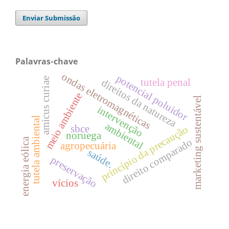
Enviar Submissão
Palavras-chave
ondas eletromagnéticas
potencial poluidor
amicus curiae
direitos da natureza
tutela penal
meio ambiente
marketing sustentável
intervenção
tutela ambiental
ambiental
sbce
princípio da precaução
noruega
energia eólica
direito comparado
agropecuária
saúde.
preservação
vícios