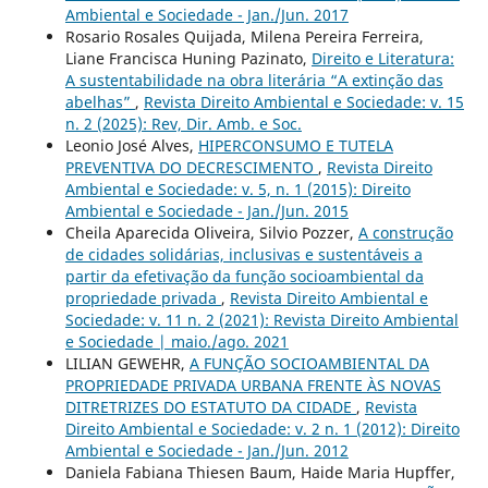
Ambiental e Sociedade - Jan./Jun. 2017
Rosario Rosales Quijada, Milena Pereira Ferreira,
Liane Francisca Huning Pazinato,
Direito e Literatura:
A sustentabilidade na obra literária “A extinção das
abelhas”
,
Revista Direito Ambiental e Sociedade: v. 15
n. 2 (2025): Rev, Dir. Amb. e Soc.
Leonio José Alves,
HIPERCONSUMO E TUTELA
PREVENTIVA DO DECRESCIMENTO
,
Revista Direito
Ambiental e Sociedade: v. 5, n. 1 (2015): Direito
Ambiental e Sociedade - Jan./Jun. 2015
Cheila Aparecida Oliveira, Silvio Pozzer,
A construção
de cidades solidárias, inclusivas e sustentáveis a
partir da efetivação da função socioambiental da
propriedade privada
,
Revista Direito Ambiental e
Sociedade: v. 11 n. 2 (2021): Revista Direito Ambiental
e Sociedade | maio./ago. 2021
LILIAN GEWEHR,
A FUNÇÃO SOCIOAMBIENTAL DA
PROPRIEDADE PRIVADA URBANA FRENTE ÀS NOVAS
DITRETRIZES DO ESTATUTO DA CIDADE
,
Revista
Direito Ambiental e Sociedade: v. 2 n. 1 (2012): Direito
Ambiental e Sociedade - Jan./Jun. 2012
Daniela Fabiana Thiesen Baum, Haide Maria Hupffer,