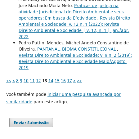
José Machado Moita Neto,
Práticas de Justiça na
atividade Jurisdicional do Direito Ambiental e seus
operadores: Em busca da Efetividade
,
Revista Direito
Ambiental e Sociedade: v. 12 n. 1 (2022): Revista
Direito Ambiental e Sociedade | v. 12, n. 1 | jan./abr.
2022
Pedro Puttini Mendes, Michel Angelo Constantino de
Oliveira,
PANTANAL, BIOMA CONSTITUCIONAL
,
Revista Direito Ambiental e Sociedade: v. 9 n. 2 (2019):
Revista Direito Ambiental e Sociedade Maio/Agosto.
2019
<<
<
8
9
10
11
12
13
14
15
16
17
>
>>
Você também pode
iniciar uma pesquisa avançada por
similaridade
para este artigo.
Enviar Submissão