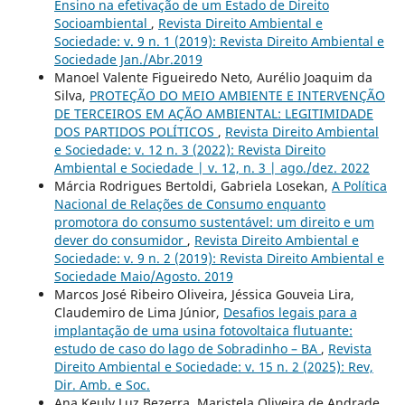
Ensino na efetivação de um Estado de Direito
Socioambiental
,
Revista Direito Ambiental e
Sociedade: v. 9 n. 1 (2019): Revista Direito Ambiental e
Sociedade Jan./Abr.2019
Manoel Valente Figueiredo Neto, Aurélio Joaquim da
Silva,
PROTEÇÃO DO MEIO AMBIENTE E INTERVENÇÃO
DE TERCEIROS EM AÇÃO AMBIENTAL: LEGITIMIDADE
DOS PARTIDOS POLÍTICOS
,
Revista Direito Ambiental
e Sociedade: v. 12 n. 3 (2022): Revista Direito
Ambiental e Sociedade | v. 12, n. 3 | ago./dez. 2022
Márcia Rodrigues Bertoldi, Gabriela Losekan,
A Política
Nacional de Relações de Consumo enquanto
promotora do consumo sustentável: um direito e um
dever do consumidor
,
Revista Direito Ambiental e
Sociedade: v. 9 n. 2 (2019): Revista Direito Ambiental e
Sociedade Maio/Agosto. 2019
Marcos José Ribeiro Oliveira, Jéssica Gouveia Lira,
Claudemiro de Lima Júnior,
Desafios legais para a
implantação de uma usina fotovoltaica flutuante:
estudo de caso do lago de Sobradinho – BA
,
Revista
Direito Ambiental e Sociedade: v. 15 n. 2 (2025): Rev,
Dir. Amb. e Soc.
Ana Keuly Luz Bezerra, Maristela Oliveira de Andrade,