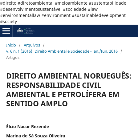
#direito #diretoambiental #meioambiente #sustentabilidade
#desenvolvimentosustentável #sociedade #law
#environmentallaw #environment #sustainabledevelopment
#society
Início
/
Arquivos
/
v. 6 n. 1 (2016): Direito Ambiental e Sociedade - Jan./Jun. 2016
/
Artigos
DIREITO AMBIENTAL NORUEGUÊS:
RESPONSABILIDADE CIVIL
AMBIENTAL E PETROLÍFERA EM
SENTIDO AMPLO
Élcio Nacur Rezende
Marina de Sá Souza Oliveira