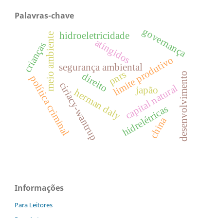
Palavras-chave
governança
hidroeletricidade
meio ambiente
atingidos
crianças
limite produtivo
segurança ambiental
pnrs
desenvolvimento
direito
política criminal
ciriacy-wantrup
capital natural
japão
herman daly
hidrelétricas
china
Informações
Para Leitores