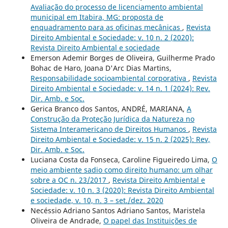
Avaliação do processo de licenciamento ambiental
municipal em Itabira, MG: proposta de
enquadramento para as oficinas mecânicas
,
Revista
Direito Ambiental e Sociedade: v. 10 n. 2 (2020):
Revista Direito Ambiental e sociedade
Emerson Ademir Borges de Oliveira, Guilherme Prado
Bohac de Haro, Joana D'Arc Dias Martins,
Responsabilidade socioambiental corporativa
,
Revista
Direito Ambiental e Sociedade: v. 14 n. 1 (2024): Rev.
Dir. Amb. e Soc.
Gerica Branco dos Santos, ANDRÉ, MARIANA,
A
Construção da Proteção Jurídica da Natureza no
Sistema Interamericano de Direitos Humanos
,
Revista
Direito Ambiental e Sociedade: v. 15 n. 2 (2025): Rev,
Dir. Amb. e Soc.
Luciana Costa da Fonseca, Caroline Figueiredo Lima,
O
meio ambiente sadio como direito humano: um olhar
sobre a OC n. 23/2017
,
Revista Direito Ambiental e
Sociedade: v. 10 n. 3 (2020): Revista Direito Ambiental
e sociedade, v. 10, n. 3 – set./dez. 2020
Necéssio Adriano Santos Adriano Santos, Maristela
Oliveira de Andrade,
O papel das Instituições de