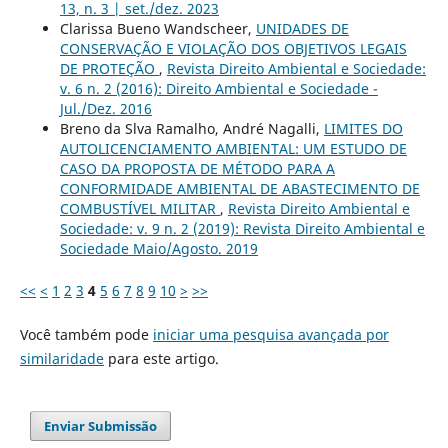
13, n. 3 | set./dez. 2023
Clarissa Bueno Wandscheer,
UNIDADES DE
CONSERVAÇÃO E VIOLAÇÃO DOS OBJETIVOS LEGAIS
DE PROTEÇÃO
,
Revista Direito Ambiental e Sociedade:
v. 6 n. 2 (2016): Direito Ambiental e Sociedade -
Jul./Dez. 2016
Breno da Slva Ramalho, André Nagalli,
LIMITES DO
AUTOLICENCIAMENTO AMBIENTAL: UM ESTUDO DE
CASO DA PROPOSTA DE MÉTODO PARA A
CONFORMIDADE AMBIENTAL DE ABASTECIMENTO DE
COMBUSTÍVEL MILITAR
,
Revista Direito Ambiental e
Sociedade: v. 9 n. 2 (2019): Revista Direito Ambiental e
Sociedade Maio/Agosto. 2019
<<
<
1
2
3
4
5
6
7
8
9
10
>
>>
Você também pode
iniciar uma pesquisa avançada por
similaridade
para este artigo.
Enviar Submissão