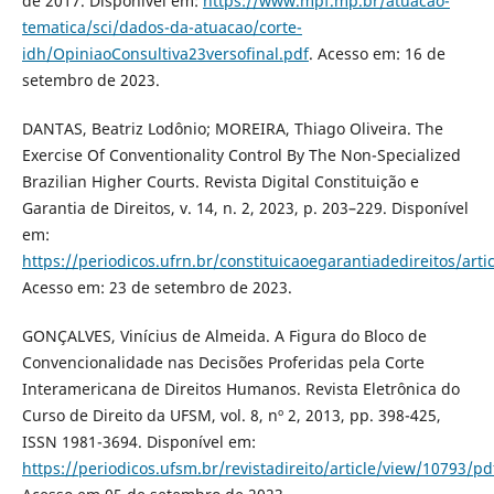
de 2017. Disponível em:
https://www.mpf.mp.br/atuacao-
tematica/sci/dados-da-atuacao/corte-
idh/OpiniaoConsultiva23versofinal.pdf
. Acesso em: 16 de
setembro de 2023.
DANTAS, Beatriz Lodônio; MOREIRA, Thiago Oliveira. The
Exercise Of Conventionality Control By The Non-Specialized
Brazilian Higher Courts. Revista Digital Constituição e
Garantia de Direitos, v. 14, n. 2, 2023, p. 203–229. Disponível
em:
https://periodicos.ufrn.br/constituicaoegarantiadedireitos/art
Acesso em: 23 de setembro de 2023.
GONÇALVES, Vinícius de Almeida. A Figura do Bloco de
Convencionalidade nas Decisões Proferidas pela Corte
Interamericana de Direitos Humanos. Revista Eletrônica do
Curso de Direito da UFSM, vol. 8, nº 2, 2013, pp. 398-425,
ISSN 1981-3694. Disponível em:
https://periodicos.ufsm.br/revistadireito/article/view/10793/pd