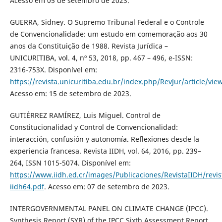
Acesso em 05 de setembro de 2023.
GUERRA, Sidney. O Supremo Tribunal Federal e o Controle
de Convencionalidade: um estudo em comemoração aos 30
anos da Constituição de 1988. Revista Jurídica –
UNICURITIBA, vol. 4, nº 53, 2018, pp. 467 – 496, e-ISSN:
2316-753X. Disponível em:
https://revista.unicuritiba.edu.br/index.php/RevJur/article/v
Acesso em: 15 de setembro de 2023.
GUTIÉRREZ RAMÍREZ, Luis Miguel. Control de
Constitucionalidad y Control de Convencionalidad:
interacción, confusión y autonomía. Reflexiones desde la
experiencia francesa. Revista IIDH, vol. 64, 2016, pp. 239–
264, ISSN 1015-5074. Disponível em:
https://www.iidh.ed.cr/images/Publicaciones/RevistaIIDH/revis
iidh64.pdf
. Acesso em: 07 de setembro de 2023.
INTERGOVERNMENTAL PANEL ON CLIMATE CHANGE (IPCC).
Synthesis Report (SYR) of the IPCC Sixth Assessment Report