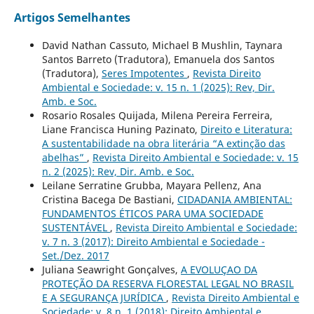
Artigos Semelhantes
David Nathan Cassuto, Michael B Mushlin, Taynara
Santos Barreto (Tradutora), Emanuela dos Santos
(Tradutora),
Seres Impotentes
,
Revista Direito
Ambiental e Sociedade: v. 15 n. 1 (2025): Rev, Dir.
Amb. e Soc.
Rosario Rosales Quijada, Milena Pereira Ferreira,
Liane Francisca Huning Pazinato,
Direito e Literatura:
A sustentabilidade na obra literária “A extinção das
abelhas”
,
Revista Direito Ambiental e Sociedade: v. 15
n. 2 (2025): Rev, Dir. Amb. e Soc.
Leilane Serratine Grubba, Mayara Pellenz, Ana
Cristina Bacega De Bastiani,
CIDADANIA AMBIENTAL:
FUNDAMENTOS ÉTICOS PARA UMA SOCIEDADE
SUSTENTÁVEL
,
Revista Direito Ambiental e Sociedade:
v. 7 n. 3 (2017): Direito Ambiental e Sociedade -
Set./Dez. 2017
Juliana Seawright Gonçalves,
A EVOLUÇAO DA
PROTEÇÃO DA RESERVA FLORESTAL LEGAL NO BRASIL
E A SEGURANÇA JURÍDICA
,
Revista Direito Ambiental e
Sociedade: v. 8 n. 1 (2018): Direito Ambiental e