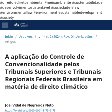
#direito #diretoambiental #meioambiente #sustentabilidade
#desenvolvimentosustentável #sociedade #law
#environmentallaw #environment #sustainabledevelopment
#society
Início
/
Arquivos
/
v. 14 n. 2 (2024): Rev, Dir. Amb. e Soc.
/
Artigos
A aplicação do Controle de
Convencionalidade pelos
Tribunais Superiores e Tribunais
Regionais Federais Brasileira em
matéria de direito climático
Joel Vidal de Negreiros Neto
https://orcid.org/0000-0001-5173-0175