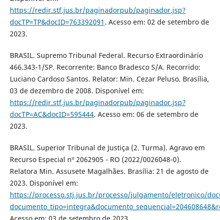
https://redir.stf.jus.br/paginadorpub/paginador.jsp?
docTP=TP&docID=763392091
. Acesso em: 02 de setembro de
2023.
BRASIL. Supremo Tribunal Federal. Recurso Extraordinário
466.343-1/SP. Recorrente: Banco Bradesco S/A. Recorrido:
Luciano Cardoso Santos. Relator: Min. Cezar Peluso. Brasília,
03 de dezembro de 2008. Disponível em:
https://redir.stf.jus.br/paginadorpub/paginador.jsp?
docTP=AC&docID=595444
. Acesso em: 06 de setembro de
2023.
BRASIL. Superior Tribunal de Justiça (2. Turma). Agravo em
Recurso Especial nº 2062905 - RO (2022/0026048-0).
Relatora Min. Assusete Magalhães. Brasília: 21 de agosto de
2023. Disponível em:
https://processo.stj.jus.br/processo/julgamento/eletronico/d
documento_tipo=integra&documento_sequencial=204608648&
Acesso em: 03 de setembro de 2023.