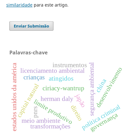
similaridade
para este artigo.
Enviar Submissão
Palavras-chave
instrumentos
segurança ambiental
estados unidos da américa
desenvolvimento
licenciamento ambiental
crianças
atingidos
china
capital natural
ciriacy-wantrup
japão
herman daly
limite produtivo
política criminal
direito
pnrs
governança
meio ambiente
transformações