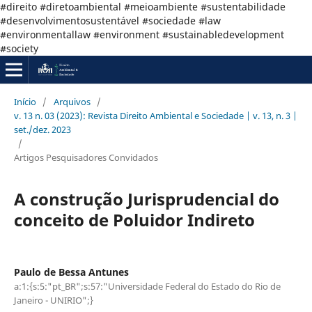
#direito #diretoambiental #meioambiente #sustentabilidade
#desenvolvimentosustentável #sociedade #law
#environmentallaw #environment #sustainabledevelopment
#society
Início
/
Arquivos
/
v. 13 n. 03 (2023): Revista Direito Ambiental e Sociedade | v. 13, n. 3 |
set./dez. 2023
/
Artigos Pesquisadores Convidados
A construção Jurisprudencial do
conceito de Poluidor Indireto
Paulo de Bessa Antunes
a:1:{s:5:"pt_BR";s:57:"Universidade Federal do Estado do Rio de
Janeiro - UNIRIO";}