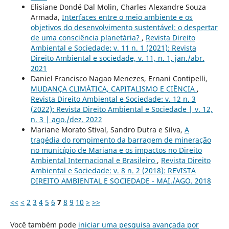
Elisiane Dondé Dal Molin, Charles Alexandre Souza
Armada,
Interfaces entre o meio ambiente e os
objetivos do desenvolvimento sustentável: o despertar
de uma consciência planetária?
,
Revista Direito
Ambiental e Sociedade: v. 11 n. 1 (2021): Revista
Direito Ambiental e sociedade, v. 11, n. 1, jan./abr.
2021
Daniel Francisco Nagao Menezes, Ernani Contipelli,
MUDANÇA CLIMÁTICA, CAPITALISMO E CIÊNCIA
,
Revista Direito Ambiental e Sociedade: v. 12 n. 3
(2022): Revista Direito Ambiental e Sociedade | v. 12,
n. 3 | ago./dez. 2022
Mariane Morato Stival, Sandro Dutra e Silva,
A
tragédia do rompimento da barragem de mineração
no município de Mariana e os impactos no Direito
Ambiental Internacional e Brasileiro
,
Revista Direito
Ambiental e Sociedade: v. 8 n. 2 (2018): REVISTA
DIREITO AMBIENTAL E SOCIEDADE - MAI./AGO. 2018
<<
<
2
3
4
5
6
7
8
9
10
>
>>
Você também pode
iniciar uma pesquisa avançada por