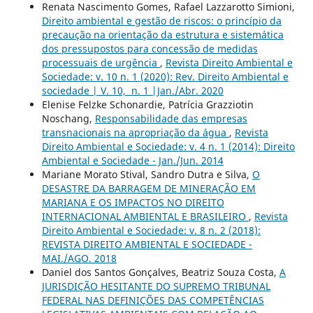
Renata Nascimento Gomes, Rafael Lazzarotto Simioni,
Direito ambiental e gestão de riscos: o princípio da
precaução na orientação da estrutura e sistemática
dos pressupostos para concessão de medidas
processuais de urgência
,
Revista Direito Ambiental e
Sociedade: v. 10 n. 1 (2020): Rev. Direito Ambiental e
sociedade | V. 10, n. 1 |Jan./Abr. 2020
Elenise Felzke Schonardie, Patrícia Grazziotin
Noschang,
Responsabilidade das empresas
transnacionais na apropriação da água
,
Revista
Direito Ambiental e Sociedade: v. 4 n. 1 (2014): Direito
Ambiental e Sociedade - Jan./Jun. 2014
Mariane Morato Stival, Sandro Dutra e Silva,
O
DESASTRE DA BARRAGEM DE MINERAÇÃO EM
MARIANA E OS IMPACTOS NO DIREITO
INTERNACIONAL AMBIENTAL E BRASILEIRO
,
Revista
Direito Ambiental e Sociedade: v. 8 n. 2 (2018):
REVISTA DIREITO AMBIENTAL E SOCIEDADE -
MAI./AGO. 2018
Daniel dos Santos Gonçalves, Beatriz Souza Costa,
A
JURISDIÇÃO HESITANTE DO SUPREMO TRIBUNAL
FEDERAL NAS DEFINIÇÕES DAS COMPETÊNCIAS