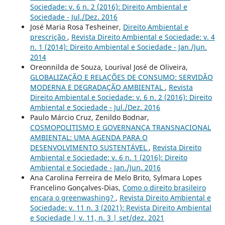
Sociedade: v. 6 n. 2 (2016): Direito Ambiental e
Sociedade - Jul./Dez. 2016
José Maria Rosa Tesheiner,
Direito Ambiental e
prescrição
,
Revista Direito Ambiental e Sociedade: v. 4
n. 1 (2014): Direito Ambiental e Sociedade - Jan./Jun.
2014
Oreonnilda de Souza, Lourival José de Oliveira,
GLOBALIZAÇÃO E RELAÇÕES DE CONSUMO: SERVIDÃO
MODERNA E DEGRADAÇÃO AMBIENTAL
,
Revista
Direito Ambiental e Sociedade: v. 6 n. 2 (2016): Direito
Ambiental e Sociedade - Jul./Dez. 2016
Paulo Márcio Cruz, Zenildo Bodnar,
COSMOPOLITISMO E GOVERNANÇA TRANSNACIONAL
AMBIENTAL: UMA AGENDA PARA O
DESENVOLVIMENTO SUSTENTÁVEL
,
Revista Direito
Ambiental e Sociedade: v. 6 n. 1 (2016): Direito
Ambiental e Sociedade - Jan./Jun. 2016
Ana Carolina Ferreira de Melo Brito, Sylmara Lopes
Francelino Gonçalves-Dias,
Como o direito brasileiro
encara o greenwashing?
,
Revista Direito Ambiental e
Sociedade: v. 11 n. 3 (2021): Revista Direito Ambiental
e Sociedade | v. 11, n. 3 | set/dez. 2021