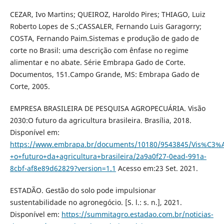
CEZAR, Ivo Martins; QUEIROZ, Haroldo Pires; THIAGO, Luiz
Roberto Lopes de S.;CASSALER, Fernando Luis Garagorry;
COSTA, Fernando Paim.Sistemas e produção de gado de
corte no Brasil: uma descrição com ênfase no regime
alimentar e no abate. Série Embrapa Gado de Corte.
Documentos, 151.Campo Grande, MS: Embrapa Gado de
Corte, 2005.
EMPRESA BRASILEIRA DE PESQUISA AGROPECUÁRIA. Visão
2030:O futuro da agricultura brasileira. Brasília, 2018.
Disponível em:
https://www.embrapa.br/documents/10180/9543845/Vis%C3%
+o+futuro+da+agricultura+brasileira/2a9a0f27-0ead-991a-
8cbf-af8e89d62829?version=1.1
Acesso em:23 Set. 2021.
ESTADÃO. Gestão do solo pode impulsionar
sustentabilidade no agronegócio. [S. l.: s. n.], 2021.
Disponível em:
https://summitagro.estadao.com.br/noticias-