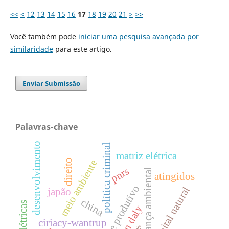
<<
<
12
13
14
15
16
17
18
19
20
21
>
>>
Você também pode
iniciar uma pesquisa avançada por
similaridade
para este artigo.
Enviar Submissão
Palavras-chave
desenvolvimento
política criminal
matriz elétrica
direito
meio ambiente
pnrs
segurança ambiental
atingidos
limite produtivo
capital natural
japão
china
hidrelétricas
ciriacy-wantrup