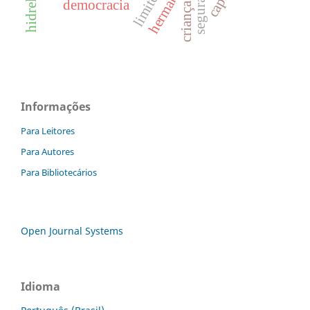
herman daly
crianças
democracia
Informações
Para Leitores
Para Autores
Para Bibliotecários
Open Journal Systems
Idioma