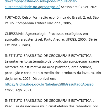
do-campo/gestao-do-solo-pode-impulsionar-
sustentabilidade-no-agronegocio/
Acesso em:07 Set. 2021.
FURTADO, Celso. Formação econômica do Brasil. 2. ed. São
Paulo: Companhia Editora Nacional, 2005.
GLIESSMAN. Agroecologia. Processos ecológicos em
agricultura sustentável. Porto Alegre: UFRGS, 2000. (Série
Estudos Rurais).
INSTITUTO BRASILEIRO DE GEOGRAFIA E ESTATÍSTICA.
Levantamento sistemático da produção agropecuária:série
histórica da estimativa da área plantada, área colhida,
produção e rendimento médio dos produtos da lavoura. Rio
de Janeiro, 2021. Disponível em:
https://sidra.ibge.gov.br/tabela/6588#resultadoAcesso
em:25 Ago. 2021.
INSTITUTO BRASILEIRO DE GEOGRAFIA E ESTATÍSTICA b.
Pesquisa da pecuária municipal:efetivo dos rebanhos, por