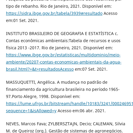
tipo de rebanho. Rio de Janeiro, 2021. Disponível em:
https://sidra.ibge.gov.br/tabela/3939#resultado
Acesso
em:01 Set. 2021.
INSTITUTO BRASILEIRO DE GEOGRAFIA E ESTATÍSTICA c.
Contas econômicas ambientais:Tabela de recursos e usos
física 2013 -2017. Rio de Janeiro, 2021. Disponível em:
https://www.ibge.gov.br/estatisticas/multidominio/meio-
ambiente/20207-contas-economicas-ambientais-da-agua-
brasil.html?=&t=resultadosAcesso
em:07 Set. 2021.
MASSUQUETTI, Angélica. A mudança no padrão de
financiamento da agricultura brasileira no período 1965-
97.Porto Alegre, 1998. Disponível em:
https://lume.ufrgs.br/bitstream/handle/10183/3241/000246951
sequence=1&isAllowed=y
Acesso em:06 abr. 2021.
NEVES, Marcos Fava; ZYLBERSZTAJN, Decio; CALEMAN, Silvia
M. de Queiroz (org.). Gestão de sistemas de agronegócios.