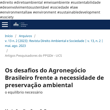
#direito #diretoambiental #meioambiente #sustentabilidade
#desenvolvimentosustentável #sociedade #law
#environmentallaw #environment #sustainabledevelopment
#society
Início
/
Arquivos
/
v. 13 n. 2 (2023): Revista Direito Ambiental e Sociedade | v. 13, n. 2 |
mai. ago. 2023
/
Artigos Pesquisadores do PPGDir - UCS
Os desafios do Agronegócio
Brasileiro frente a necessidade de
preservação ambiental
o equilíbrio necessário