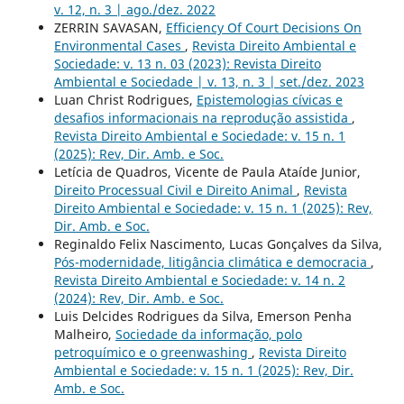
v. 12, n. 3 | ago./dez. 2022
ZERRIN SAVASAN,
Efficiency Of Court Decisions On
Environmental Cases
,
Revista Direito Ambiental e
Sociedade: v. 13 n. 03 (2023): Revista Direito
Ambiental e Sociedade | v. 13, n. 3 | set./dez. 2023
Luan Christ Rodrigues,
Epistemologias cívicas e
desafios informacionais na reprodução assistida
,
Revista Direito Ambiental e Sociedade: v. 15 n. 1
(2025): Rev, Dir. Amb. e Soc.
Letícia de Quadros, Vicente de Paula Ataíde Junior,
Direito Processual Civil e Direito Animal
,
Revista
Direito Ambiental e Sociedade: v. 15 n. 1 (2025): Rev,
Dir. Amb. e Soc.
Reginaldo Felix Nascimento, Lucas Gonçalves da Silva,
Pós-modernidade, litigância climática e democracia
,
Revista Direito Ambiental e Sociedade: v. 14 n. 2
(2024): Rev, Dir. Amb. e Soc.
Luis Delcides Rodrigues da Silva, Emerson Penha
Malheiro,
Sociedade da informação, polo
petroquímico e o greenwashing
,
Revista Direito
Ambiental e Sociedade: v. 15 n. 1 (2025): Rev, Dir.
Amb. e Soc.