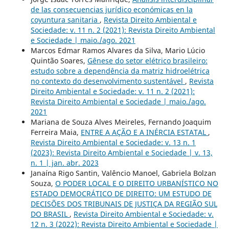
de las consecuencias jurídico económicas en la
coyuntura sanitaria
,
Revista Direito Ambiental e
Sociedade: v. 11 n. 2 (2021): Revista Direito Ambiental
e Sociedade | maio./ago. 2021
Marcos Edmar Ramos Alvares da Silva, Mario Lúcio
Quintão Soares,
Gênese do setor elétrico brasileiro:
estudo sobre a dependência da matriz hidroelétrica
no contexto do desenvolvimento sustentável
,
Revista
Direito Ambiental e Sociedade: v. 11 n. 2 (2021):
Revista Direito Ambiental e Sociedade | maio./ago.
2021
Mariana de Souza Alves Meireles, Fernando Joaquim
Ferreira Maia,
ENTRE A AÇÃO E A INÉRCIA ESTATAL
,
Revista Direito Ambiental e Sociedade: v. 13 n. 1
(2023): Revista Direito Ambiental e Sociedade | v. 13,
n. 1 | jan. abr. 2023
Janaína Rigo Santin, Valêncio Manoel, Gabriela Bolzan
Souza,
O PODER LOCAL E O DIREITO URBANÍSTICO NO
ESTADO DEMOCRÁTICO DE DIREITO: UM ESTUDO DE
DECISÕES DOS TRIBUNAIS DE JUSTIÇA DA REGIÃO SUL
DO BRASIL
,
Revista Direito Ambiental e Sociedade: v.
12 n. 3 (2022): Revista Direito Ambiental e Sociedade |