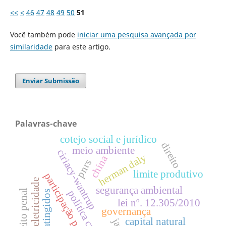
<<
<
46
47
48
49
50
51
Você também pode
iniciar uma pesquisa avançada por
similaridade
para este artigo.
Enviar Submissão
Palavras-chave
cotejo social e jurídico
direito
meio ambiente
ciriacy-wantrup
herman daly
china
pnrs
limite produtivo
participação popular
hidroeletricidade
segurança ambiental
direito penal
política criminal
atingidos
lei nº. 12.305/2010
governança
capital natural