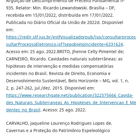
Arguição de Descumprimento de Preceito Fundamental nº
935. Relator: Min. Ricardo Lewandowski. Brasília – DF,
recebida em 15/01/2022, distribuída em 17/01/2022.
Publicada no Diário Oficial da União de 2022d. Disponível
em:
https://redir.stf.jus.br/estfvisualizadorpub/jsp/consultarproce
sultarProcessoEletronico.jsf?seqobjetoincidente=6331624
.
Acesso em: 25 ago. 2022.BRITO, Jhenne Celly Pimentel de;
CARNEIRO, Ricardo. Cavidades naturais subterrâneas: as
hipóteses de intervenção e medidas compensatórias
incidentes no Brasil. Revista de Direito, Economia e
Desenvolvimento Sustentável, Belo Horizonte – MG, vol. 1, n.
2, p. 247-262, jul./dez. 2015. Disponível em:
https://www.researchgate.net/publication/322575666_Cavida-
des_Naturais_Subterraneas_As_Hipoteses_de_Intervencao_E_Me
dentes_no_Brasil
. Acesso: 25 ago. 2022.
CARVALHO, Jaqueline Lourenço Rodrigues Lopes de.
Cavernas e a Proteção do Patrimônio Espeleológico