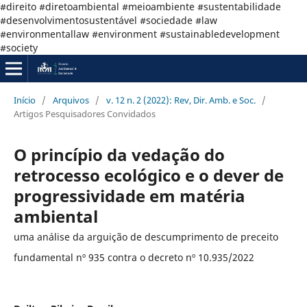
#direito #diretoambiental #meioambiente #sustentabilidade
#desenvolvimentosustentável #sociedade #law
#environmentallaw #environment #sustainabledevelopment
#society
Início
/
Arquivos
/
v. 12 n. 2 (2022): Rev, Dir. Amb. e Soc.
/
Artigos Pesquisadores Convidados
O princípio da vedação do
retrocesso ecológico e o dever de
progressividade em matéria
ambiental
uma análise da arguição de descumprimento de preceito
fundamental nº 935 contra o decreto nº 10.935/2022