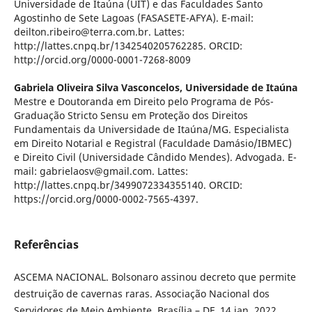
Universidade de Itaúna (UIT) e das Faculdades Santo
Agostinho de Sete Lagoas (FASASETE-AFYA). E-mail:
deilton.ribeiro@terra.com.br. Lattes:
http://lattes.cnpq.br/1342540205762285. ORCID:
http://orcid.org/0000-0001-7268-8009
Gabriela Oliveira Silva Vasconcelos,
Universidade de Itaúna
Mestre e Doutoranda em Direito pelo Programa de Pós-
Graduação Stricto Sensu em Proteção dos Direitos
Fundamentais da Universidade de Itaúna/MG. Especialista
em Direito Notarial e Registral (Faculdade Damásio/IBMEC)
e Direito Civil (Universidade Cândido Mendes). Advogada. E-
mail: gabrielaosv@gmail.com. Lattes:
http://lattes.cnpq.br/3499072334355140. ORCID:
https://orcid.org/0000-0002-7565-4397.
Referências
ASCEMA NACIONAL. Bolsonaro assinou decreto que permite
destruição de cavernas raras. Associação Nacional dos
Servidores de Meio Ambiente, Brasília – DF, 14 jan. 2022.