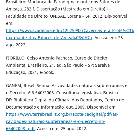
Brasileiro: Mudança de Paradigma diante dos Fatores de
Ameaça. 282 f. Dissertação (Mestrado em Direito) –
Faculdade de Direito, UNISAL, Lorena – SP, 2012. Dis-ponível
em:
https://www.academia.edu/12025992/Cavernas_e_a_Prote%C
ma_diante_dos_Fatores_de_Amea%C3%A7a
. Acesso em: 25
ago. 2022.
FIORILLO, Celso Antonio Pacheco. Curso de Direito
Ambiental Brasileiro. 21. ed. São Paulo – SP: Saraiva
Educação, 2021, e-book.
GANEM, Roseli Senna. As cavidades naturais subterrâneas e
o Decreto nº 6.640/2008. Consultoria legislativa, Brasília –
DF: Biblioteca Digital da Câmara dos Deputados, Centro de
Documentação e Informação, out. 2009. Disponível em:
https://www.terrabrasilis.org.br/ecote-cadigital/pdf/as-
cavidades-naturais-subterraneas-e-o-decreto-no-
66402008-.pdf
. Acesso em: 25 ago. 2022.