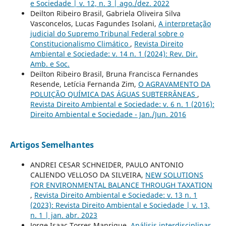
e Sociedade | v. 12, n. 3 | ago./dez. 2022
Deilton Ribeiro Brasil, Gabriela Oliveira Silva
Vasconcelos, Lucas Fagundes Isolani,
A interpretação
judicial do Supremo Tribunal Federal sobre o
Constitucionalismo Climático
,
Revista Direito
Ambiental e Sociedade: v. 14 n. 1 (2024): Rev. Dir.
Amb. e Soc.
Deilton Ribeiro Brasil, Bruna Francisca Fernandes
Resende, Letícia Fernanda Zim,
O AGRAVAMENTO DA
POLUIÇÃO QUÍMICA DAS ÁGUAS SUBTERRÂNEAS
,
Revista Direito Ambiental e Sociedade: v. 6 n. 1 (2016):
Direito Ambiental e Sociedade - Jan./Jun. 2016
Artigos Semelhantes
ANDREI CESAR SCHNEIDER, PAULO ANTONIO
CALIENDO VELLOSO DA SILVEIRA,
NEW SOLUTIONS
FOR ENVIRONMENTAL BALANCE THROUGH TAXATION
,
Revista Direito Ambiental e Sociedade: v. 13 n. 1
(2023): Revista Direito Ambiental e Sociedade | v. 13,
n. 1 | jan. abr. 2023
Jorge Isaac Torres Manrique,
Análisis interdisciplinar