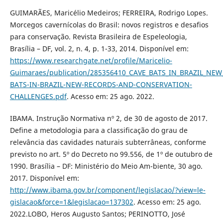
GUIMARÃES, Maricélio Medeiros; FERREIRA, Rodrigo Lopes.
Morcegos cavernícolas do Brasil: novos registros e desafios
para conservação. Revista Brasileira de Espeleologia,
Brasília – DF, vol. 2, n. 4, p. 1-33, 2014. Disponível em:
https://www.researchgate.net/profile/Maricelio-
Guimaraes/publication/285356410_CAVE_BATS_IN_BRAZIL_N
BATS-IN-BRAZIL-NEW-RECORDS-AND-CONSERVATION-
CHALLENGES.pdf
. Acesso em: 25 ago. 2022.
IBAMA. Instrução Normativa nº 2, de 30 de agosto de 2017.
Define a metodologia para a classificação do grau de
relevância das cavidades naturais subterrâneas, conforme
previsto no art. 5º do Decreto no 99.556, de 1º de outubro de
1990. Brasília – DF: Ministério do Meio Am-biente, 30 ago.
2017. Disponível em:
http://www.ibama.gov.br/component/legislacao/?view=le-
gislacao&force=1&legislacao=137302
. Acesso em: 25 ago.
2022.LOBO, Heros Augusto Santos; PERINOTTO, José