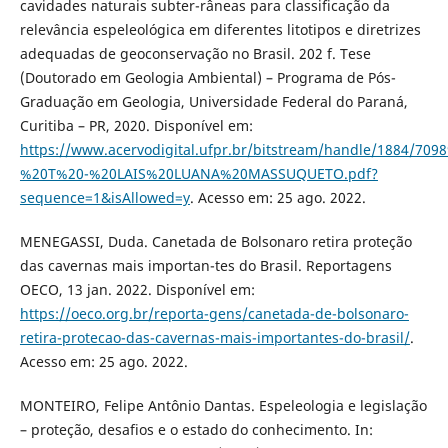
cavidades naturais subter-râneas para classificação da
relevância espeleológica em diferentes litotipos e diretrizes
adequadas de geoconservação no Brasil. 202 f. Tese
(Doutorado em Geologia Ambiental) – Programa de Pós-
Graduação em Geologia, Universidade Federal do Paraná,
Curitiba – PR, 2020. Disponível em:
https://www.acervodigital.ufpr.br/bitstream/handle/1884/709
%20T%20-%20LAIS%20LUANA%20MASSUQUETO.pdf?
sequence=1&isAllowed=y
. Acesso em: 25 ago. 2022.
MENEGASSI, Duda. Canetada de Bolsonaro retira proteção
das cavernas mais importan-tes do Brasil. Reportagens
OECO, 13 jan. 2022. Disponível em:
https://oeco.org.br/reporta-gens/canetada-de-bolsonaro-
retira-protecao-das-cavernas-mais-importantes-do-brasil/
.
Acesso em: 25 ago. 2022.
MONTEIRO, Felipe Antônio Dantas. Espeleologia e legislação
– proteção, desafios e o estado do conhecimento. In: