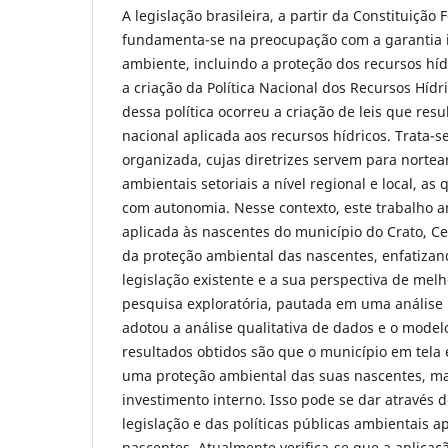
A legislação brasileira, a partir da Constituição 
fundamenta-se na preocupação com a garantia i
ambiente, incluindo a proteção dos recursos hí
a criação da Política Nacional dos Recursos Hídr
dessa política ocorreu a criação de leis que res
nacional aplicada aos recursos hídricos. Trata-
organizada, cujas diretrizes servem para nortea
ambientais setoriais a nível regional e local, as
com autonomia. Nesse contexto, este trabalho an
aplicada às nascentes do município do Crato, C
da proteção ambiental das nascentes, enfatizan
legislação existente e a sua perspectiva de mel
pesquisa exploratória, pautada em uma análise b
adotou a análise qualitativa de dados e o model
resultados obtidos são que o município em tela
uma proteção ambiental das suas nascentes, 
investimento interno. Isso pode se dar através 
legislação e das políticas públicas ambientais a
nascentes. Atualmente verifica-se que a aplicaç