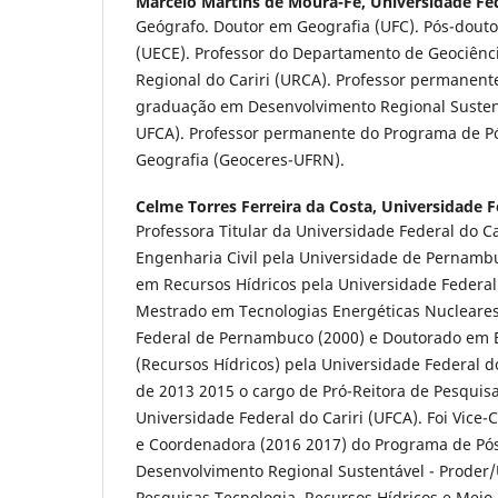
Marcelo Martins de Moura-Fé,
Universidade Fed
Geógrafo. Doutor em Geografia (UFC). Pós-dout
(UECE). Professor do Departamento de Geociênc
Regional do Cariri (URCA). Professor permanent
graduação em Desenvolvimento Regional Sustent
UFCA). Professor permanente do Programa de 
Geografia (Geoceres-UFRN).
Celme Torres Ferreira da Costa,
Universidade Fe
Professora Titular da Universidade Federal do C
Engenharia Civil pela Universidade de Pernambu
em Recursos Hídricos pela Universidade Federa
Mestrado em Tecnologias Energéticas Nucleares
Federal de Pernambuco (2000) e Doutorado em E
(Recursos Hídricos) pela Universidade Federal d
de 2013 2015 o cargo de Pró-Reitora de Pesquis
Universidade Federal do Cariri (UFCA). Foi Vice
e Coordenadora (2016 2017) do Programa de P
Desenvolvimento Regional Sustentável - Proder/
Pesquisas Tecnologia, Recursos Hídricos e Mei