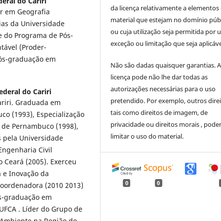
eral do Cariri
da licença relativamente a elementos
or em Geografia
material que estejam no domínio púb
ias da Universidade
ou cuja utilização seja permitida por
e do Programa de Pós-
exceção ou limitação que seja aplicáve
ável (Proder-
Pós-graduação em
Não são dadas quaisquer garantias. 
licença pode não lhe dar todas as
autorizações necessárias para o uso
deral do Cariri
pretendido. Por exemplo, outros direi
ariri. Graduada em
tais como direitos de imagem, de
co (1993), Especialização
privacidade ou direitos morais , pod
l de Pernambuco (1998),
limitar o uso do material.
 pela Universidade
ngenharia Civil
o Ceará (2005). Exerceu
a e Inovação da
0
0
-Coordenadora (2010 2013)
ós-graduação em
UFCA . Líder do Grupo de
o Ambiente na Região do