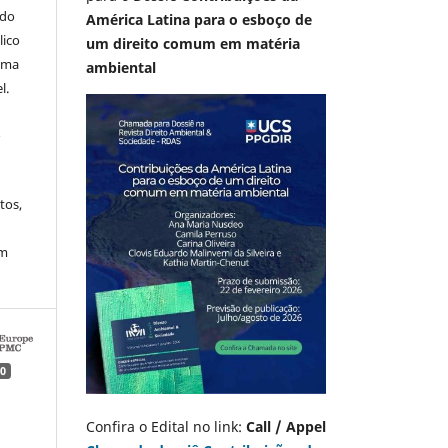
 do
América Latina para o esboço de
lico
um direito comum em matéria
 uma
ambiental
l.
A
tos,
em
0
Confira o Edital no link:
Call / Appel