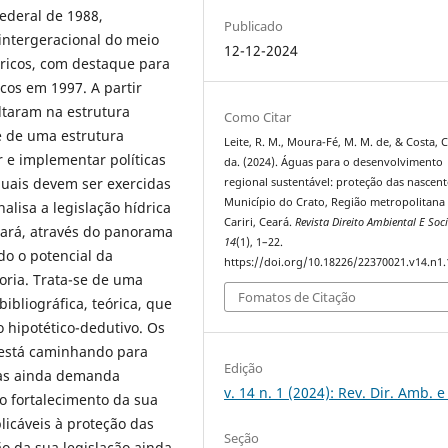
Federal de 1988,
Publicado
ntergeracional do meio
12-12-2024
dricos, com destaque para
icos em 1997. A partir
ultaram na estrutura
Como Citar
se de uma estrutura
Leite, R. M., Moura-Fé, M. M. de, & Costa, C.
r e implementar políticas
da. (2024). Águas para o desenvolvimento
 quais devem ser exercidas
regional sustentável: proteção das nascen
Município do Crato, Região metropolitana
alisa a legislação hídrica
Cariri, Ceará.
Revista Direito Ambiental E Soc
eará, através do panorama
14
(1), 1–22.
do o potencial da
https://doi.org/10.18226/22370021.v14.n1.
horia. Trata-se de uma
Fomatos de Citação
ibliográfica, teórica, que
o hipotético-dedutivo. Os
 está caminhando para
Edição
mas ainda demanda
v. 14 n. 1 (2024): Rev. Dir. Amb. e
do fortalecimento da sua
plicáveis à proteção das
Seção
ão da sua legislação ainda