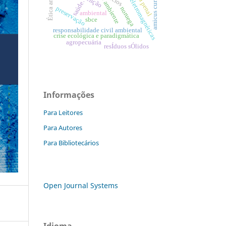
ondas eletromagnéticas
tutela penal
meio ambiente
amicus curiae
saúde.
preservação
noruega
ambiental
sbce
responsabilidade civil ambiental
crise ecológica e paradigmática
agropecuária
resÍduos sÓlidos
Informações
Para Leitores
Para Autores
Para Bibliotecários
Open Journal Systems
Idioma