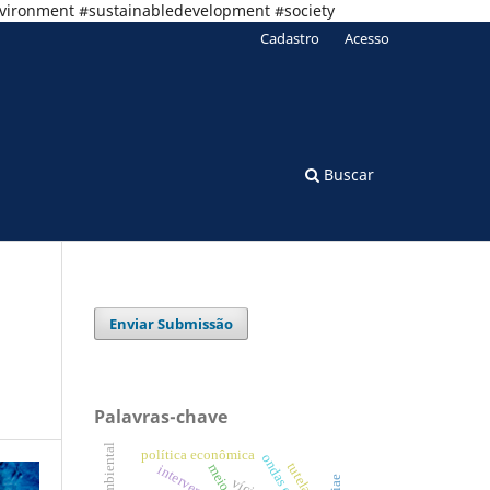
nvironment #sustainabledevelopment #society
Cadastro
Acesso
Buscar
Enviar Submissão
Palavras-chave
Ética ambiental
política econômica
intervenção
vícios