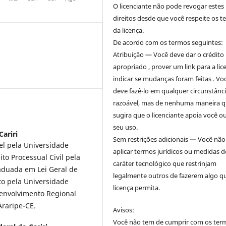
O licenciante não pode revogar estes
direitos desde que você respeite os 
da licença.
De acordo com os termos seguintes:
Atribuição — Você deve dar o crédito
apropriado , prover um link para a lic
indicar se mudanças foram feitas . Vo
deve fazê-lo em qualquer circunstânc
razoável, mas de nenhuma maneira 
sugira que o licenciante apoia você o
seu uso.
Cariri
Sem restrições adicionais — Você nã
l pela Universidade
aplicar termos jurídicos ou medidas d
to Processual Civil pela
caráter tecnológico que restrinjam
raduada em Lei Geral de
legalmente outros de fazerem algo q
to pela Universidade
licença permita.
senvolvimento Regional
Araripe-CE.
Avisos:
Você não tem de cumprir com os ter