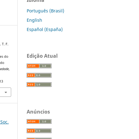
Português (Brasil)
English
Español (España)
 T. F.
Edição Atual
tes do
 do
iedade
,
13
Anúncios
 Soc.