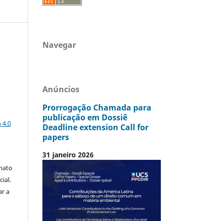
Navegar
Anúncios
Prorrogação Chamada para
a
publicação em Dossiê
 4.0
Deadline extension Call for
papers
31 janeiro 2026
o
mato
ial.
ar a