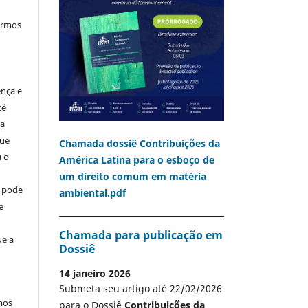
termos
ença e
cê
ia
que
Chamada dossiê Contribuições da
u o
América Latina para o esboço de
um direito comum em matéria
o pode
ambiental.pdf
e
Chamada para publicação em
ue a
Dossiê
14 janeiro 2026
Submeta seu artigo até 22/02/2026
mos
para o Dossiê
Contribuições da