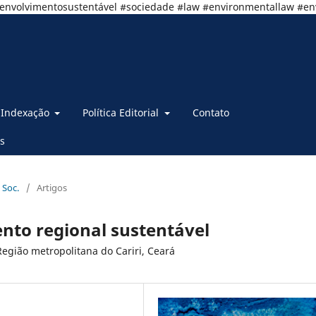
senvolvimentosustentável #sociedade #law #environmentallaw #e
Indexação
Política Editorial
Contato
s
 Soc.
/
Artigos
nto regional sustentável
egião metropolitana do Cariri, Ceará