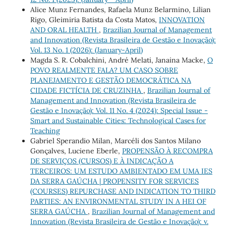
Alice Munz Fernandes, Rafaela Munz Belarmino, Lilian
Rigo, Gleimiria Batista da Costa Matos,
INNOVATION
AND ORAL HEALTH
,
Brazilian Journal of Management
and Innovation (Revista Brasileira de Gestão e Inovação):
Vol. 13 No. 1 (2026): (January-April)
Magda S. R. Cobalchini, André Melati, Janaina Macke,
O
POVO REALMENTE FALA? UM CASO SOBRE
PLANEJAMENTO E GESTÃO DEMOCRÁTICA NA
CIDADE FICTÍCIA DE CRUZINHA
,
Brazilian Journal of
Management and Innovation (Revista Brasileira de
Gestão e Inovação): Vol. 11 No. 4 (2024): Special Issue -
Smart and Sustainable Cities: Technological Cases for
Teaching
Gabriel Sperandio Milan, Marcéli dos Santos Milano
Gonçalves, Luciene Eberle,
PROPENSÃO À RECOMPRA
DE SERVIÇOS (CURSOS) E À INDICAÇÃO A
TERCEIROS: UM ESTUDO AMBIENTADO EM UMA IES
DA SERRA GAÚCHA | PROPENSITY FOR SERVICES
(COURSES) REPURCHASE AND INDICATION TO THIRD
PARTIES: AN ENVIRONMENTAL STUDY IN A HEI OF
SERRA GAÚCHA
,
Brazilian Journal of Management and
Innovation (Revista Brasileira de Gestão e Inovação): v.