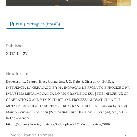
PDF (Português (Brasil))
Published
2017-12-27
How to Cite
Decesaro, L., Severo, E. A., Guimarães, J. C. F. de, & Girardi, G. (2017). A
INFLUÊNCIA DA GERAÇÃO X E Y NA INOVAÇÃO DE PRODUTO E PROCESSO NA
INDÚSTRIA METALMECÂNICA DO RIO GRANDE DO SUL | THE INFLUENCE OF
GENERATION X AND Y IN PRODUCT AND PROCESS INNOVATION IN THE
METALMECHANICAL INDUSTRY OF RIO GRANDE DO SUL.
Brazilian Journal of
Management and Innovation (Revista Brasileira De Gestão E Inovação)
,
5
(2), 30–58.
Retrieved from
https://sou.ucs.br/etc/revistas/index.php/RBGI/article/view/5160
More Citation Formats