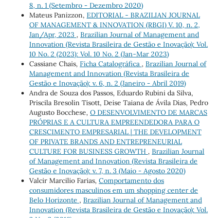
8, n. 1 (Setembro - Dezembro 2020)
Mateus Panizzon,
EDITORIAL - BRAZILIAN JOURNAL
OF MANAGEMENT & INNOVATION (RBGI) V. 10, n. 2,
Jan/Apr, 2023
,
Brazilian Journal of Management and
Innovation (Revista Brasileira de Gestão e Inovação): Vol.
10 No. 2 (2023): Vol. 10 No. 2 (Jan-Mar 2023)
Cassiane Chais,
Ficha Catalográfica
,
Brazilian Journal of
Management and Innovation (Revista Brasileira de
Gestão e Inovação): v. 6, n. 2 (Janeiro - Abril 2019)
Andra de Souza dos Passos, Eduardo Rubini da Silva,
Priscila Bresolin Tisott, Deise Taiana de Ávila Dias, Pedro
Augusto Bocchese,
O DESENVOLVIMENTO DE MARCAS
PRÓPRIAS E A CULTURA EMPREENDEDORA PARA O
CRESCIMENTO EMPRESARIAL | THE DEVELOPMENT
OF PRIVATE BRANDS AND ENTREPRENEURIAL
CULTURE FOR BUSINESS GROWTH
,
Brazilian Journal
of Management and Innovation (Revista Brasileira de
Gestão e Inovação): v. 7, n. 3 (Maio - Agosto 2020)
Valcir Marcilio Farias,
Comportamento dos
consumidores masculinos em um shopping center de
Belo Horizonte
,
Brazilian Journal of Management and
Innovation (Revista Brasileira de Gestão e Inovação): Vol.