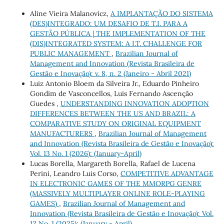
Aline Vieira Malanovicz,
A IMPLANTAÇÃO DO SISTEMA
(DES)INTEGRADO: UM DESAFIO DE T.I. PARA A
GESTÃO PÚBLICA | THE IMPLEMENTATION OF THE
(DIS)INTEGRATED SYSTEM: A I.T. CHALLENGE FOR
PUBLIC MANAGEMENT
,
Brazilian Journal of
Management and Innovation (Revista Brasileira de
Gestão e Inovação): v. 8, n. 2 (Janeiro - Abril 2021)
Luiz Antonio Bloem da Silveira Jr., Eduardo Pinheiro
Gondim de Vasconcellos, Luis Fernando Ascenção
Guedes ,
UNDERSTANDING INNOVATION ADOPTION
DIFFERENCES BETWEEN THE US AND BRAZIL: A
COMPARATIVE STUDY ON ORIGINAL EQUIPMENT
MANUFACTURERS
,
Brazilian Journal of Management
and Innovation (Revista Brasileira de Gestão e Inovação):
Vol. 13 No. 1 (2026): (January-April)
Lucas Borella, Margareth Borella, Rafael de Lucena
Perini, Leandro Luis Corso,
COMPETITIVE ADVANTAGE
IN ELECTRONIC GAMES OF THE MMORPG GENRE
(MASSIVELY MULTIPLAYER ONLINE ROLE-PLAYING
GAMES)
,
Brazilian Journal of Management and
Innovation (Revista Brasileira de Gestão e Inovação): Vol.
12 No. 1 (2025): (January - April)