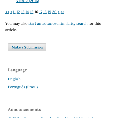
3 No. 2 (2016)
<<
<
11
12
13
14
15
16
17
18
19
20
>
>>
You may also
start an advanced similarity search
for this
article.
Make a Submission
Language
English
Português (Brasil)
Announcements