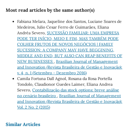
Most read articles by the same author(s)
Fabiana Melara, Jaqueline dos Santos, Luciane Soares de
Medeiros, Julio Cesar Ferro de Guimarães, Eliana
Andréa Severo,
SUCESSÃO FAMILIAR: UMA EMPRESA
PODE TER INÍCIO, MEIO E FIM, MAS TAMBÉM PODE
COLHER FRUTOS DE NOVOS NEGÓCIOS | FAMILY
SUCESSION: A COMPANY MAY HAVE BEGGINING,
MIDDLE AND END, BUT ALSO CAN REAP BENEFITS OF
NEW BUSINESSES
,
Brazilian Journal of Management
and Innovation (Revista Brasileira de Gestão e Inovação):
v. 4, n. 1 (Setembro - Dezembro 2016)
Camila Fortuna Dall Agnol, Rosana da Rosa Portella
Tondolo, Claudionor Guedes Laimer, Eliana Andrea
Severo,
Contabilização das stock options: breve análise
no cenário brasileiro
,
Brazilian Journal of Management
and Innovation (Revista Brasileira de Gestão e Inovação):
Vol. 2 No. 2 (2015)
Similar Articles