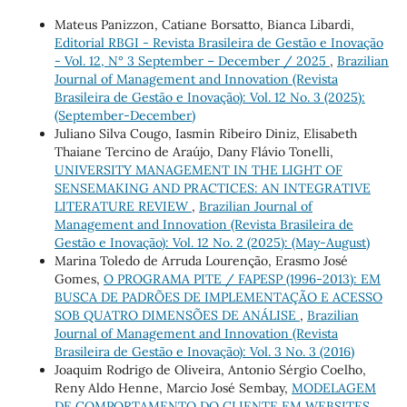
Mateus Panizzon, Catiane Borsatto, Bianca Libardi,
Editorial RBGI - Revista Brasileira de Gestão e Inovação
- Vol. 12, N° 3 September – December / 2025
,
Brazilian
Journal of Management and Innovation (Revista
Brasileira de Gestão e Inovação): Vol. 12 No. 3 (2025):
(September-December)
Juliano Silva Cougo, Iasmin Ribeiro Diniz, Elisabeth
Thaiane Tercino de Araújo, Dany Flávio Tonelli,
UNIVERSITY MANAGEMENT IN THE LIGHT OF
SENSEMAKING AND PRACTICES: AN INTEGRATIVE
LITERATURE REVIEW
,
Brazilian Journal of
Management and Innovation (Revista Brasileira de
Gestão e Inovação): Vol. 12 No. 2 (2025): (May-August)
Marina Toledo de Arruda Lourenção, Erasmo José
Gomes,
O PROGRAMA PITE / FAPESP (1996-2013): EM
BUSCA DE PADRÕES DE IMPLEMENTAÇÃO E ACESSO
SOB QUATRO DIMENSÕES DE ANÁLISE
,
Brazilian
Journal of Management and Innovation (Revista
Brasileira de Gestão e Inovação): Vol. 3 No. 3 (2016)
Joaquim Rodrigo de Oliveira, Antonio Sérgio Coelho,
Reny Aldo Henne, Marcio José Sembay,
MODELAGEM
DE COMPORTAMENTO DO CLIENTE EM WEBSITES