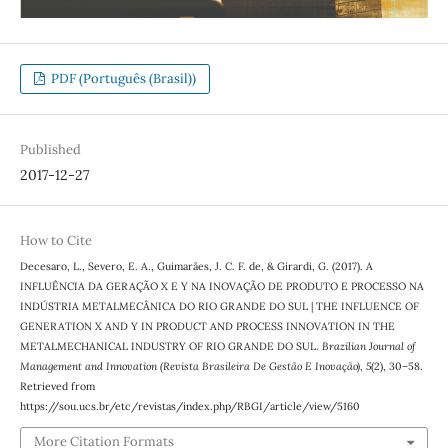
PDF (Português (Brasil))
Published
2017-12-27
How to Cite
Decesaro, L., Severo, E. A., Guimarães, J. C. F. de, & Girardi, G. (2017). A
INFLUÊNCIA DA GERAÇÃO X E Y NA INOVAÇÃO DE PRODUTO E PROCESSO NA
INDÚSTRIA METALMECÂNICA DO RIO GRANDE DO SUL | THE INFLUENCE OF
GENERATION X AND Y IN PRODUCT AND PROCESS INNOVATION IN THE
METALMECHANICAL INDUSTRY OF RIO GRANDE DO SUL.
Brazilian Journal of
Management and Innovation (Revista Brasileira De Gestão E Inovação)
,
5
(2), 30–58.
Retrieved from
https://sou.ucs.br/etc/revistas/index.php/RBGI/article/view/5160
More Citation Formats