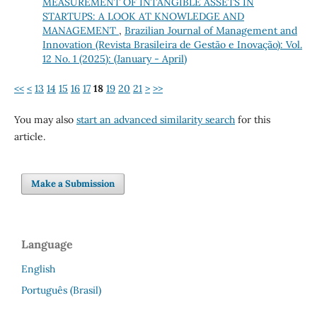
MEASUREMENT OF INTANGIBLE ASSETS IN
STARTUPS: A LOOK AT KNOWLEDGE AND
MANAGEMENT
,
Brazilian Journal of Management and
Innovation (Revista Brasileira de Gestão e Inovação): Vol.
12 No. 1 (2025): (January - April)
<<
<
13
14
15
16
17
18
19
20
21
>
>>
You may also
start an advanced similarity search
for this
article.
Make a Submission
Language
English
Português (Brasil)