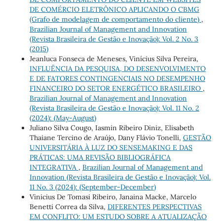
DE COMÉRCIO ELETRÔNICO APLICANDO O CBMG
(Grafo de modelagem de comportamento do cliente)
,
Brazilian Journal of Management and Innovation
(Revista Brasileira de Gestão e Inovação): Vol. 2 No. 3
(2015)
Jeanluca Fonseca de Meneses, Vinícius Silva Pereira,
INFLUÊNCIA DA PESQUISA, DO DESENVOLVIMENTO
E DE FATORES CONTINGENCIAIS NO DESEMPENHO
FINANCEIRO DO SETOR ENERGÉTICO BRASILEIRO
,
Brazilian Journal of Management and Innovation
(Revista Brasileira de Gestão e Inovação): Vol. 11 No. 2
(2024): (May-August)
Juliano Silva Cougo, Iasmin Ribeiro Diniz, Elisabeth
Thaiane Tercino de Araújo, Dany Flávio Tonelli,
GESTÃO
UNIVERSITÁRIA À LUZ DO SENSEMAKING E DAS
PRÁTICAS: UMA REVISÃO BIBLIOGRÁFICA
INTEGRATIVA
,
Brazilian Journal of Management and
Innovation (Revista Brasileira de Gestão e Inovação): Vol.
11 No. 3 (2024): (September-December)
Vinicius De Tomasi Ribeiro, Janaina Macke, Marcelo
Benetti Correa da Silva,
DIFERENTES PERSPECTIVAS
EM CONFLITO: UM ESTUDO SOBRE A ATUALIZAÇÃO