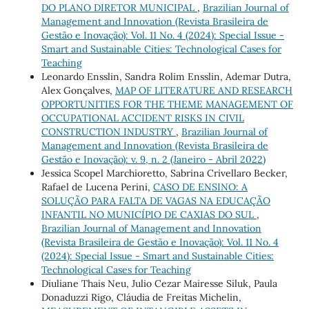
DO PLANO DIRETOR MUNICIPAL
,
Brazilian Journal of
Management and Innovation (Revista Brasileira de
Gestão e Inovação): Vol. 11 No. 4 (2024): Special Issue -
Smart and Sustainable Cities: Technological Cases for
Teaching
Leonardo Ensslin, Sandra Rolim Ensslin, Ademar Dutra,
Alex Gonçalves,
MAP OF LITERATURE AND RESEARCH
OPPORTUNITIES FOR THE THEME MANAGEMENT OF
OCCUPATIONAL ACCIDENT RISKS IN CIVIL
CONSTRUCTION INDUSTRY
,
Brazilian Journal of
Management and Innovation (Revista Brasileira de
Gestão e Inovação): v. 9, n. 2 (Janeiro - Abril 2022)
Jessica Scopel Marchioretto, Sabrina Crivellaro Becker,
Rafael de Lucena Perini,
CASO DE ENSINO: A
SOLUÇÃO PARA FALTA DE VAGAS NA EDUCAÇÃO
INFANTIL NO MUNICÍPIO DE CAXIAS DO SUL
,
Brazilian Journal of Management and Innovation
(Revista Brasileira de Gestão e Inovação): Vol. 11 No. 4
(2024): Special Issue - Smart and Sustainable Cities:
Technological Cases for Teaching
Diuliane Thais Neu, Julio Cezar Mairesse Siluk, Paula
Donaduzzi Rigo, Cláudia de Freitas Michelin,