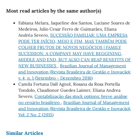
Most read articles by the same author(s)
Fabiana Melara, Jaqueline dos Santos, Luciane Soares de
Medeiros, Julio Cesar Ferro de Guimarães, Eliana
Andréa Severo,
SUCESSÃO FAMILIAR: UMA EMPRESA
PODE TER INÍCIO, MEIO E FIM, MAS TAMBÉM PODE
COLHER FRUTOS DE NOVOS NEGÓCIOS | FAMILY
SUCESSION: A COMPANY MAY HAVE BEGGINING,
MIDDLE AND END, BUT ALSO CAN REAP BENEFITS OF
NEW BUSINESSES
,
Brazilian Journal of Management
and Innovation (Revista Brasileira de Gestão e Inovação):
v. 4, n. 1 (Setembro - Dezembro 2016)
Camila Fortuna Dall Agnol, Rosana da Rosa Portella
Tondolo, Claudionor Guedes Laimer, Eliana Andrea
Severo,
Contabilização das stock options: breve análise
no cenário brasileiro
,
Brazilian Journal of Management
and Innovation (Revista Brasileira de Gestão e Inovação):
Vol. 2 No. 2 (2015)
Similar Articles