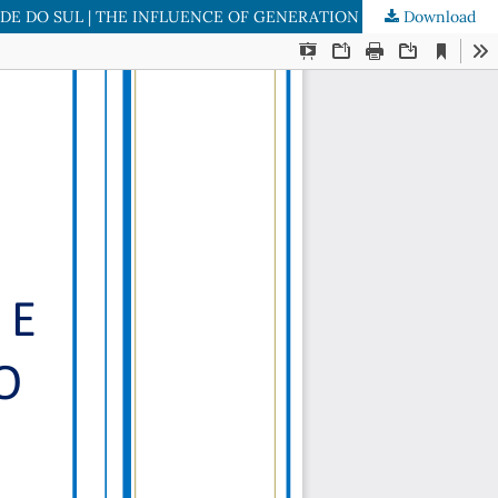
Download
A INFLUÊNCIA DA GERAÇÃO X E Y NA INOVAÇÃO DE PRODUTO E PROCESSO NA INDÚSTRIA METALMECÂNICA DO RIO GRANDE DO SUL | THE INFLUENCE OF GENERATION X AND Y IN PRODUCT AND PROCESS INNOVATION IN THE METALMECHANICAL INDUSTRY OF RIO GRANDE DO SUL