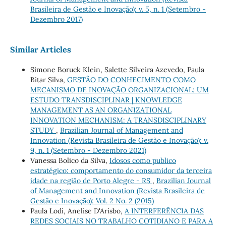
Brasileira de Gestão e Inovação): v. 5, n. 1 (Setembro -
Dezembro 2017)
Similar Articles
Simone Boruck Klein, Salette Silveira Azevedo, Paula
Bitar Silva,
GESTÃO DO CONHECIMENTO COMO
MECANISMO DE INOVAÇÃO ORGANIZACIONAL: UM
ESTUDO TRANSDISCIPLINAR | KNOWLEDGE
MANAGEMENT AS AN ORGANIZATIONAL
INNOVATION MECHANISM: A TRANSDISCIPLINARY
STUDY
,
Brazilian Journal of Management and
Innovation (Revista Brasileira de Gestão e Inovação): v.
9, n. 1 (Setembro - Dezembro 2021)
Vanessa Bolico da Silva,
Idosos como publico
estratégico: comportamento do consumidor da terceira
idade na região de Porto Alegre - RS
,
Brazilian Journal
of Management and Innovation (Revista Brasileira de
Gestão e Inovação): Vol. 2 No. 2 (2015)
Paula Lodi, Anelise D'Arisbo,
A INTERFERÊNCIA DAS
REDES SOCIAIS NO TRABALHO COTIDIANO E PARA A