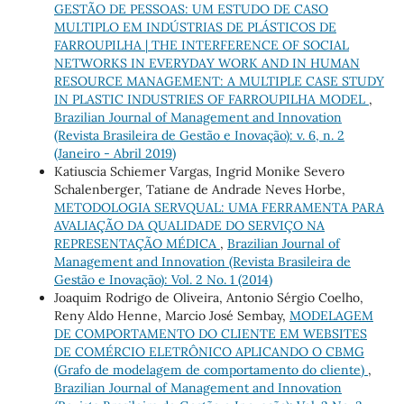
GESTÃO DE PESSOAS: UM ESTUDO DE CASO
MULTIPLO EM INDÚSTRIAS DE PLÁSTICOS DE
FARROUPILHA | THE INTERFERENCE OF SOCIAL
NETWORKS IN EVERYDAY WORK AND IN HUMAN
RESOURCE MANAGEMENT: A MULTIPLE CASE STUDY
IN PLASTIC INDUSTRIES OF FARROUPILHA MODEL
,
Brazilian Journal of Management and Innovation
(Revista Brasileira de Gestão e Inovação): v. 6, n. 2
(Janeiro - Abril 2019)
Katiuscia Schiemer Vargas, Ingrid Monike Severo
Schalenberger, Tatiane de Andrade Neves Horbe,
METODOLOGIA SERVQUAL: UMA FERRAMENTA PARA
AVALIAÇÃO DA QUALIDADE DO SERVIÇO NA
REPRESENTAÇÃO MÉDICA
,
Brazilian Journal of
Management and Innovation (Revista Brasileira de
Gestão e Inovação): Vol. 2 No. 1 (2014)
Joaquim Rodrigo de Oliveira, Antonio Sérgio Coelho,
Reny Aldo Henne, Marcio José Sembay,
MODELAGEM
DE COMPORTAMENTO DO CLIENTE EM WEBSITES
DE COMÉRCIO ELETRÔNICO APLICANDO O CBMG
(Grafo de modelagem de comportamento do cliente)
,
Brazilian Journal of Management and Innovation