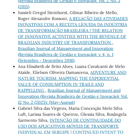
(Revista Brasileira de Gestão e Inovação): Vol. 2 No. 3
(2015)
Jussieli Gregol Steinhorst, Gilmar Ribeiro de Mello,
Roger Alexandre Rossoni,
A RELAÇÃO DAS ATIVIDADES
INOVATIVAS COM A RECEITA LÍQUIDA DA INDÚSTRIA
DE TRANSFORMAÇÃO BRASILEIRA | THE RELATION
OF INNOVATIVE ACTIVITIES WITH THE REVENUE OF
BRAZILIAN INDUSTRY OF TRANSFORMATION
,
Brazilian Journal of Management and Innovation
(Revista Brasileira de Gestão e Inovação): v. 4, n. 1
(Setembro - Dezembro 2016)
Ana Elisabeth de Brito Alves, Luana Cavalcanti de Melo
Ataíde, Elielson Oliveira Damascena,
ADVENTURE AND
NATURE TOURISM: MAPPING THE EXPERIENTIAL
VALUE OF CONSUMPTION IN TRAILS AND
RAPPELLING
,
Brazilian Journal of Management and
Innovation (Revista Brasileira de Gestão e Inovação): Vol.
12 No. 2 (2025): (May-August)
Gabriel Silva das Virgens, Maria Conceição Melo Silva
Luft, Larissa Soares de Queiroz, Glessia Silva, Rosângela
Sarmento Silva,
INTENÇÃO DE CONTINUIDADE DO
USO DOS APLICATIVOS MÓVEIS DE TRANSPORTE
INDIVIDUAL EM SERGIPE | CONTINUED INTENT TO