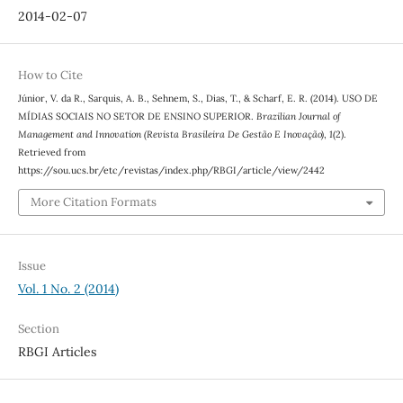
2014-02-07
How to Cite
Júnior, V. da R., Sarquis, A. B., Sehnem, S., Dias, T., & Scharf, E. R. (2014). USO DE
MÍDIAS SOCIAIS NO SETOR DE ENSINO SUPERIOR.
Brazilian Journal of
Management and Innovation (Revista Brasileira De Gestão E Inovação)
,
1
(2).
Retrieved from
https://sou.ucs.br/etc/revistas/index.php/RBGI/article/view/2442
More Citation Formats
Issue
Vol. 1 No. 2 (2014)
Section
RBGI Articles