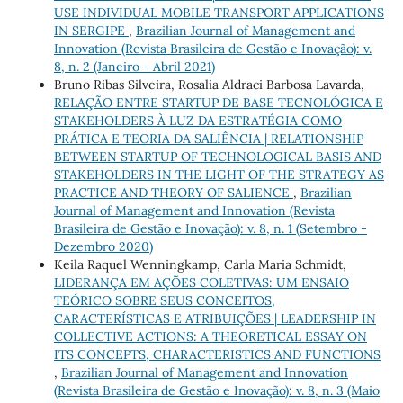
USE INDIVIDUAL MOBILE TRANSPORT APPLICATIONS
IN SERGIPE
,
Brazilian Journal of Management and
Innovation (Revista Brasileira de Gestão e Inovação): v.
8, n. 2 (Janeiro - Abril 2021)
Bruno Ribas Silveira, Rosalia Aldraci Barbosa Lavarda,
RELAÇÃO ENTRE STARTUP DE BASE TECNOLÓGICA E
STAKEHOLDERS À LUZ DA ESTRATÉGIA COMO
PRÁTICA E TEORIA DA SALIÊNCIA | RELATIONSHIP
BETWEEN STARTUP OF TECHNOLOGICAL BASIS AND
STAKEHOLDERS IN THE LIGHT OF THE STRATEGY AS
PRACTICE AND THEORY OF SALIENCE
,
Brazilian
Journal of Management and Innovation (Revista
Brasileira de Gestão e Inovação): v. 8, n. 1 (Setembro -
Dezembro 2020)
Keila Raquel Wenningkamp, Carla Maria Schmidt,
LIDERANÇA EM AÇÕES COLETIVAS: UM ENSAIO
TEÓRICO SOBRE SEUS CONCEITOS,
CARACTERÍSTICAS E ATRIBUIÇÕES | LEADERSHIP IN
COLLECTIVE ACTIONS: A THEORETICAL ESSAY ON
ITS CONCEPTS, CHARACTERISTICS AND FUNCTIONS
,
Brazilian Journal of Management and Innovation
(Revista Brasileira de Gestão e Inovação): v. 8, n. 3 (Maio