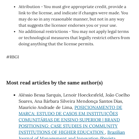
Attribution - You must give appropriate credit, provide a
link to the license, and indicate if changes were made. You
may do so in any reasonable manner, but not in any way
that suggests the licensor endorses you or your use.
No additional restrictions - You may not apply legal terms
or technological measures that legally restrict others from
doing anything that the license permits.
#RBGI
Most read articles by the same author(s)
Aléssio Bessa Sarquis, Lenoir Hoeckesfeld, João Coelho
Soares, Ana Bárbara Silveira Mendonça Santos Dias,
Mauricio Andrade de Lima,
POSICIONAMENTO DE
MARCA: ESTUDO DE CASOS EM INSTITUIÇÕES
COMUNITÁRIAS DE ENSINO SUPERIOR | BRAND
POSITIONING: CASE STUDIES IN COMMUNITY
INSTITUTIONS OF HIGHER EDUCATION
,
Brazilian
Journal of Management and Innovation (Revista