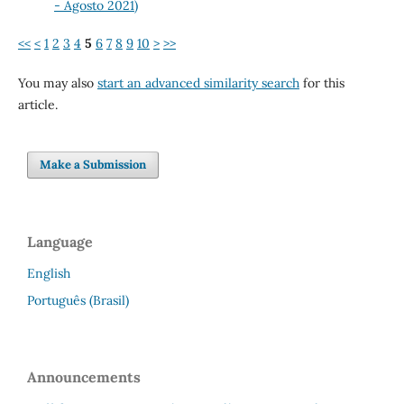
- Agosto 2021)
<<
<
1
2
3
4
5
6
7
8
9
10
>
>>
You may also
start an advanced similarity search
for this
article.
Make a Submission
Language
English
Português (Brasil)
Announcements